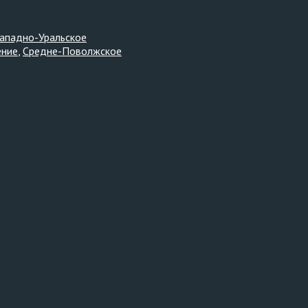
ападно-Уральское
ение
Средне-Поволжское