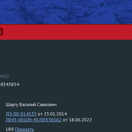
и
ОКПО
69343854
Шаргу Василий Саввович
ДЭ-00-014533
от 23.01.2014
Л043-00109-45/00536562
от 18.06.2022
189
Показать