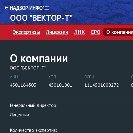
ООО "ВЕКТОР-Т"
Экспертизы
Лицензии
ЛНК
СРО
О компани
О компании
ООО "ВЕКТОР-Т"
ИНН
КПП
ОГРН
4501164303
450101001
1114501000272
Генеральный директор:
Лицензии:
Количество экспертиз: