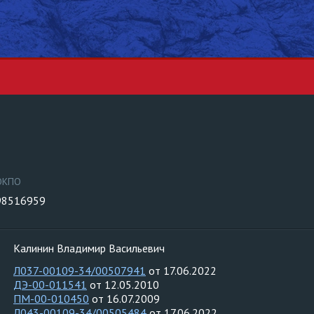
ОКПО
98516959
Калинин Владимир Васильевич
Л037-00109-34/00507941
от 17.06.2022
ДЭ-00-011541
от 12.05.2010
ПМ-00-010450
от 16.07.2009
Л043-00109-34/00505484
от 17.06.2022