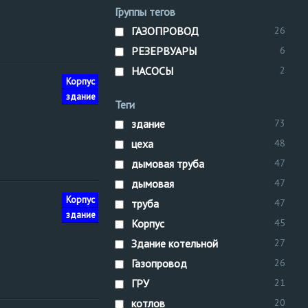
Группы тегов
ГАЗОПРОВОД
26
РЕЗЕРВУАРЫ
6
НАСОСЫ
2
Нижне-
Корпус
цеха
хлор
Волжское
здание
Теги
управление
здание
73
цеха
48
дымовая труба
47
дымовая
47
Нижне-
Корпус
цеха
хлор
труба
47
Волжское
здание
Корпус
45
управление
Здание котельной
27
Газопровод
26
ГРУ
21
котлов
20