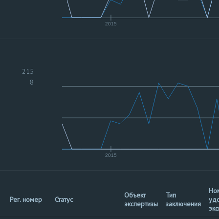
2015
215
8
2015
Но
Объект
Тип
Рег. номер
Статус
уд
экспертизы
заключения
экс