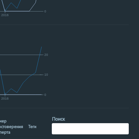
0
2016
20
10
0
2016
Поиск
мер
Территориальное
остоверения
Теги
управление
перта