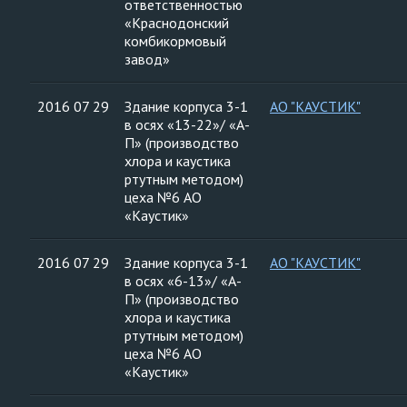
ответственностью
«Краснодонский
комбикормовый
завод»
2016 07 29
Здание корпуса 3-1
АО "КАУСТИК"
в осях «13-22»/ «А-
П» (производство
хлора и каустика
ртутным методом)
цеха №6 АО
«Каустик»
2016 07 29
Здание корпуса 3-1
АО "КАУСТИК"
в осях «6-13»/ «А-
П» (производство
хлора и каустика
ртутным методом)
цеха №6 АО
«Каустик»