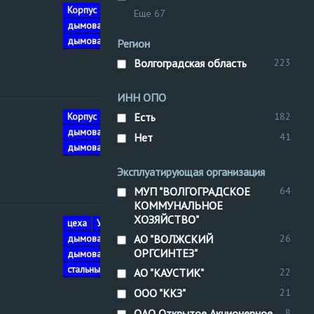
Нижне-
Корпус
цеха
Еще 67
Волжское
дымовая труба
управление
дымовая
труба
Регион
Волгоградская область
223
ИНН ОПО
Нижне-
Корпус
цеха
Есть
182
Волжское
дымовая труба
Нет
41
управление
дымовая
труба
Эксплуатирующая организация
МУП "ВОЛГОГРАДСКОЕ
64
КОММУНАЛЬНОЕ
ХОЗЯЙСТВО"
Нижне-
цеха
Установка
Волжское
дымовая труба
АО "ВОЛЖСКИЙ
26
управление
ОРГСИНТЕЗ"
дымовая
труба
стальные
АО "КАУСТИК"
22
ООО "ККЗ"
21
ОАО Открытое Акционерное
8