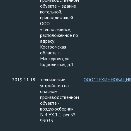
производственном
объекте – здание
котельной,
принадлежащей
ООО
«Теплосервис»,
расположенное по
адресу:
Костромская
область, г.
Мантурово, ул.
Гидролизная, д.1.
2019 11 18
технические
ООО "ТЕХИННОВАЦИЯ
устройства на
опасном
производственном
объекте -
воздухосборник
В-4 УХЛ-1, рег.№
93033