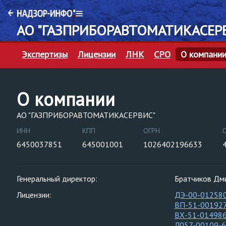
АО "ГАЗПРИБОРАВТОМАТИКАСЕР
Экспертизы
Лицензии
ЛНК
СРО
О компани
О компании
АО "ГАЗПРИБОРАВТОМАТИКАСЕРВИС"
ИНН
КПП
ОГРН
6450037851
645001001
1026402196633
Генеральный директор:
Братчиков Дм
Лицензии:
ДЭ-00-01258
ВП-51-00192
ВХ-51-01498
Л057-00109-