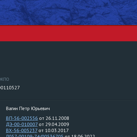
ОКПО
00110527
Вагин Петр Юрьевич
ВП-56-002556
от 26.11.2008
ДЭ-00-010007
от 29.04.2009
ВХ-56-005237
от 10.03.2017
Л057-00109-74/00536705
от 18.06.2022