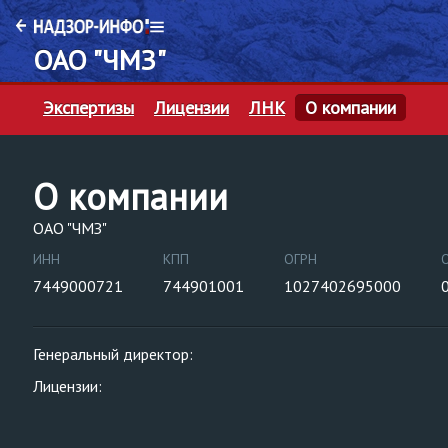
ОАО "ЧМЗ"
Экспертизы
Лицензии
ЛНК
О компании
О компании
ОАО "ЧМЗ"
ИНН
КПП
ОГРН
7449000721
744901001
1027402695000
Генеральный директор:
Лицензии: