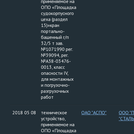
применяемое на
ОПО «Площадка
судокорпусного
цеха (раздел
15)»кран
портально-
башенный г/п
32/5 т зав.
№1071990 рег.
№39094, рег.
№А38-03476-
0013, класс
опасности IV,
для монтажных
и погрузочно-
разгрузочных
работ
2018 05 08
техническое
ОАО "АСПО"
ООО "
устройство,
"СТАЛ
применяемое на
ОПО «Площадка