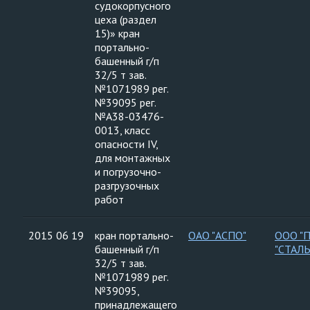
судокорпусного
цеха (раздел
15)» кран
портально-
башенный г/п
32/5 т зав.
№1071989 рег.
№39095 рег.
№А38-03476-
0013, класс
опасности IV,
для монтажных
и погрузочно-
разгрузочных
работ
2015 06 19
кран портально-
ОАО "АСПО"
ООО "
башенный г/п
"СТАЛ
32/5 т зав.
№1071989 рег.
№39095,
принадлежащего