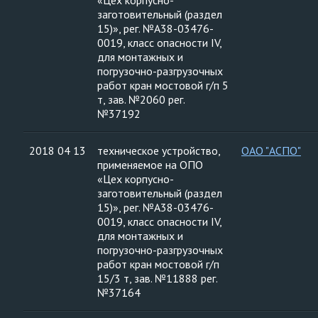
«Цех корпусно-
заготовительный (раздел
15)», рег. №А38-03476-
0019, класс опасности IV,
для монтажных и
погрузочно-разгрузочных
работ кран мостовой г/п 5
т, зав. №2060 рег.
№37192
2018 04 13
техническое устройство,
ОАО "АСПО"
применяемое на ОПО
«Цех корпусно-
заготовительный (раздел
15)», рег. №А38-03476-
0019, класс опасности IV,
для монтажных и
погрузочно-разгрузочных
работ кран мостовой г/п
15/3 т, зав. №11888 рег.
№37164