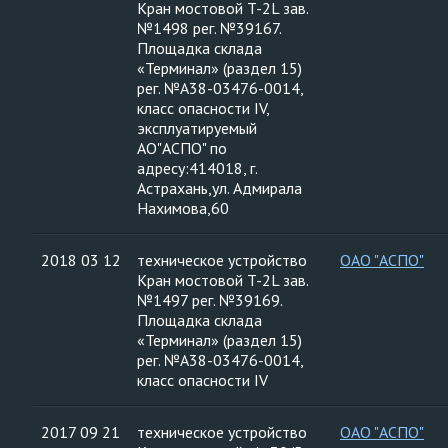
Кран мостовой T-2L зав.
№1498 рег. №39167.
Площадка склада
«Терминал» (раздел 15)
рег. №А38-03476-0014,
класс опасности IV,
эксплуатируемый
АО"АСПО" по
адресу:414018, г.
Астрахань,ул. Адмирала
Нахимова,60
2018 03 12
техническое устройство
ОАО "АСПО"
Кран мостовой T-2L зав.
№1497 рег. №39169.
Площадка склада
«Терминал» (раздел 15)
рег. №А38-03476-0014,
класс опасности IV
2017 09 21
техническое устройство
ОАО "АСПО"