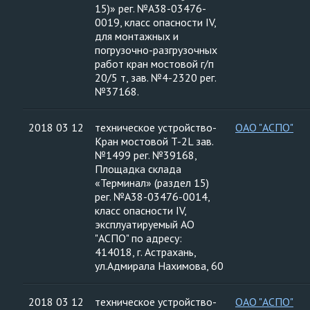
15)» рег. №А38-03476-
0019, класс опасности IV,
для монтажных и
погрузочно-разгрузочных
работ кран мостовой г/п
20/5 т, зав. №4-2320 рег.
№37168.
2018 03 12
техническое устройство-
ОАО "АСПО"
Кран мостовой T-2L зав.
№1499 рег. №39168,
Площадка склада
«Терминал» (раздел 15)
рег. №А38-03476-0014,
класс опасности IV,
эксплуатируемый АО
"АСПО" по адресу:
414018, г. Астрахань,
ул.Адмирала Нахимова, 60
2018 03 12
техническое устройство-
ОАО "АСПО"