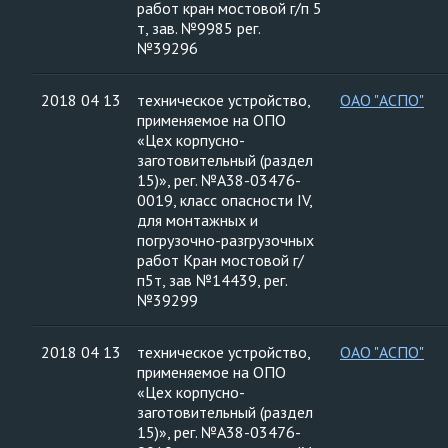
работ кран мостовой г/п 5
т, зав. №9985 рег.
№39296
2018 04 13
техническое устройство,
ОАО "АСПО"
применяемое на ОПО
«Цех корпусно-
заготовительный (раздел
15)», рег. №А38-03476-
0019, класс опасности IV,
для монтажных и
погрузочно-разгрузочных
работ Кран мостовой г/
п5т, зав №14439, рег.
№39299
2018 04 13
техническое устройство,
ОАО "АСПО"
применяемое на ОПО
«Цех корпусно-
заготовительный (раздел
15)», рег. №А38-03476-