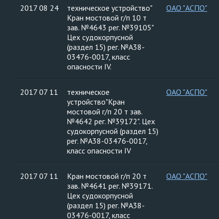
2017 08 24
техническое устройство"
ОАО "АСПО"
Кран мостовой г/п 10 т
зав. №4643 рег. №39105"
Цех судокорпусной
(раздел 15) рег. №А38-
03476-0017, класс
опасности IV.
2017 07 11
техническое
ОАО "АСПО"
устройство"Кран
мостовой г/п 20 т зав.
№4642 рег. №39172". Цех
судокорпусной (раздел 15)
рег. №А38-03476-0017,
класс опасности IV
2017 07 11
Кран мостовой г/п 20 т
ОАО "АСПО"
зав. №4641 рег. №39171.
Цех судокорпусной
(раздел 15) рег. №А38-
03476-0017, класс