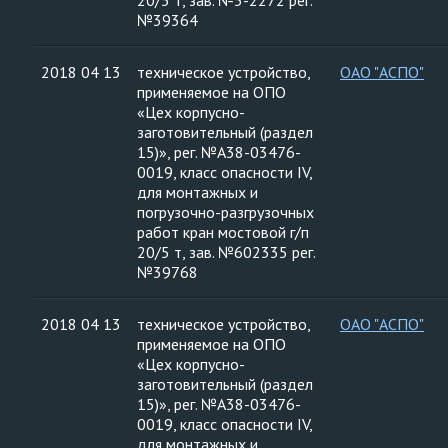
20/5 т, зав. №5-2272 рег.
№39364
2018 04 13
техническое устройство,
ОАО "АСПО"
применяемое на ОПО
«Цех корпусно-
заготовительный (раздел
15)», рег. №А38-03476-
0019, класс опасности IV,
для монтажных и
погрузочно-разгрузочных
работ кран мостовой г/п
20/5 т, зав. №602335 рег.
№39768
2018 04 13
техническое устройство,
ОАО "АСПО"
применяемое на ОПО
«Цех корпусно-
заготовительный (раздел
15)», рег. №А38-03476-
0019, класс опасности IV,
для монтажных и