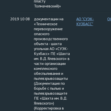
пласту
Толмачевский)»
2019 10 08
документации на
АО "СУЭК-
О
«Техническое
КУЗБАСС"
перевооружение
опасного
производственного
объекта - шахта
угольная АО «СУЭК-
Кузбасс» ПЕ «Шахта
им. В.Д. Ялевского» в
части организации
комплексного
обеспыливания и
пылевзрывозащиты
(Документация по
борьбе с пылью и
пылевзрывозащите
ПЕ «Шахта им. В.Д.
Ялевского»)
(Корректировка в