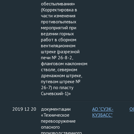
обеспыливания»
(Корректировка в
части изменения
противопылевых
мероприятий при
ведении горных
работ в сборном
вентиляционном
штреке (разрезной
печи № 26-8-2,
фланговом наклонном
стволе, северном
дренажном штреке,
путевом штреке №
26-7) по пласту
Сычевский-1)»
2019 12 20
документации
АО "СУЭК-
О
«Техническое
КУЗБАСС"
перевооружение
опасного
производственного