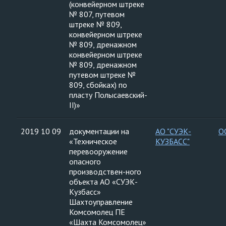
(конвейерном штреке
№ 807, путевом
штреке № 809,
конвейерном штреке
№ 809, дренажном
конвейерном штреке
№ 809, дренажном
путевом штреке №
809, сбойках) по
пласту Полысаевский-
II)»
2019 10 09
документации на
АО "СУЭК-
О
«Техническое
КУЗБАСС"
перевооружение
опасного
производствен-ного
объекта АО «СУЭК-
Кузбасс»
Шахтоуправление
Комсомолец ПЕ
«Шахта Комсомолец»