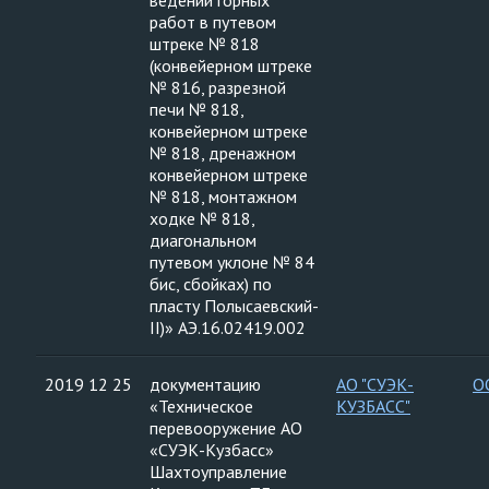
ведении горных
работ в путевом
штреке № 818
(конвейерном штреке
№ 816, разрезной
печи № 818,
конвейерном штреке
№ 818, дренажном
конвейерном штреке
№ 818, монтажном
ходке № 818,
диагональном
путевом уклоне № 84
бис, сбойках) по
пласту Полысаевский-
II)» АЭ.16.02419.002
2019 12 25
документацию
АО "СУЭК-
О
«Техническое
КУЗБАСС"
перевооружение АО
«СУЭК-Кузбасс»
Шахтоуправление