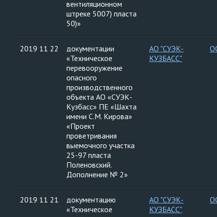
вентиляционном
штреке 5007) пласта
50)»
2019 11 22
документации
АО "СУЭК-
О
«Техническое
КУЗБАСС"
перевооружение
опасного
производственного
объекта АО «СУЭК-
Кузбасс» ПЕ «Шахта
имени С.М. Кирова»
«Проект
проветривания
выемочного участка
25-97 пласта
Поленовский.
Дополнение № 2»
2019 11 21
документацию
АО "СУЭК-
О
«Техническое
КУЗБАСС"