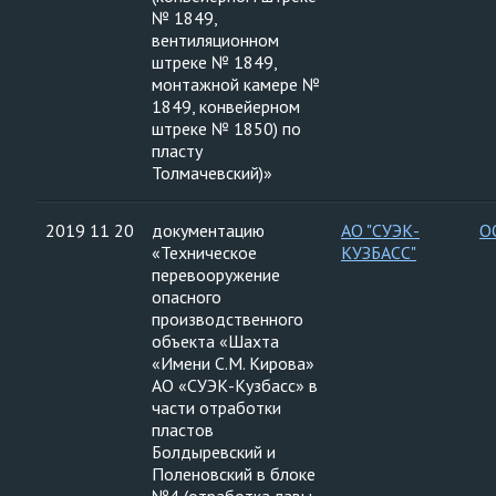
№ 1849,
вентиляционном
штреке № 1849,
монтажной камере №
1849, конвейерном
штреке № 1850) по
пласту
Толмачевский)»
2019 11 20
документацию
АО "СУЭК-
О
«Техническое
КУЗБАСС"
перевооружение
опасного
производственного
объекта «Шахта
«Имени С.М. Кирова»
АО «СУЭК-Кузбасс» в
части отработки
пластов
Болдыревский и
Поленовский в блоке