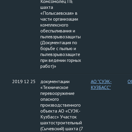
Комсомолец ПЕ
шахта
«Полысаевская» в
части организации
комплексного
обеспыливания и
пылевзрывозащиты
(Документация по
борьбе с пылью и
пылевзрывозащите
при ведении горных
работ)»
2019 12 25
документации
АО "СУЭК-
О
«Техническое
КУЗБАСС"
перевооружение
опасного
производственного
объекта АО «СУЭК-
Кузбасс» Участок
шахтостроительный
(Сычевский) шахта (7