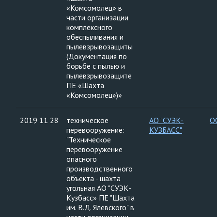
«Комсомолец» в
части организации
комплексного
обеспыливания и
пылевзрывозащиты
(Документация по
борьбе с пылью и
пылевзрывозащите
ПЕ «Шахта
«Комсомолец»)»
2019 11 28
техническое
АО "СУЭК-
О
перевооружение:
КУЗБАСС"
"Техническое
перевооружение
опасного
производственного
объекта - шахта
угольная АО "СУЭК-
Кузбасс» ПЕ "Шахта
им. В.Д. Ялевского" в