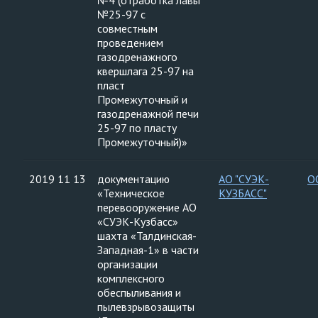
№4 (отработка лавы
№25-97 с
совместным
проведением
газодренажного
квершлага 25-97 на
пласт
Промежуточный и
газодренажной печи
25-97 по пласту
Промежуточный)»
2019 11 13
документацию
АО "СУЭК-
О
«Техническое
КУЗБАСС"
перевооружение АО
«СУЭК-Кузбасс»
шахта «Талдинская-
Западная-1» в части
организации
комплексного
обеспыливания и
пылевзрывозащиты