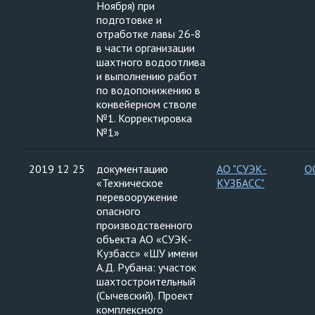
Ноября) при
подготовке и
отработке лавы 26-8
в части организации
шахтного водоотлива
и выполнению работ
по водопонижению в
конвейерном стволе
№1. Корректировка
№1»
2019 12 25
документацию
АО "СУЭК-
О
«Техническое
КУЗБАСС"
перевооружение
опасного
производственного
объекта АО «СУЭК-
Кузбасс» «ШУ имени
А.Д. Рубана: участок
шахтостроительный
(Сычевский). Проект
комплексного