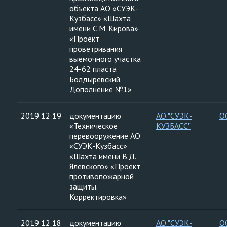
объекта АО «СУЭК-
Кузбасс» «Шахта
имени С.М. Кирова»
«Проект
проветривания
выемочного участка
24-62 пласта
Болдыревский.
Дополнение №1»
2019 12 19
документацию
АО "СУЭК-
О
«Техническое
КУЗБАСС"
перевооружение АО
«СУЭК-Кузбасс»
«Шахта имени В.Д.
Ялевского» «Проект
противопожарной
защиты.
Корректировка»
2019 12 18
документацию
АО "СУЭК-
О