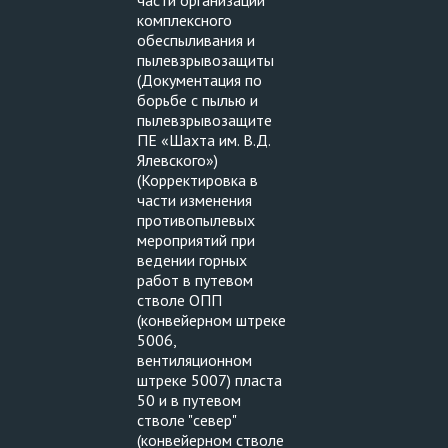
части организации
комплексного
обеспыливания и
пылевзрывозащиты
(Документация по
борьбе с пылью и
пылевзрывозащите
ПЕ «Шахта им. В.Д.
Ялевского»)
(Корректировка в
части изменения
противопылевых
мероприятий при
ведении горных
работ в путевом
стволе ОПП
(конвейерном штреке
5006,
вентиляционном
штреке 5007) пласта
50 и в путевом
стволе "север"
(конвейерном стволе