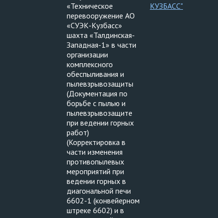
«Техническое
КУЗБАСС"
перевооружение АО
«СУЭК-Кузбасс»
шахта «Талдинская-
Западная-1» в части
организации
комплексного
обеспыливания и
пылевзрывозащиты
(Документация по
борьбе с пылью и
пылевзрывозащите
при ведении горных
работ)
(Корректировка в
части изменения
противопылевых
мероприятий при
ведении горных в
диагональной печи
6602-1 (конвейерном
штреке 6602) и в