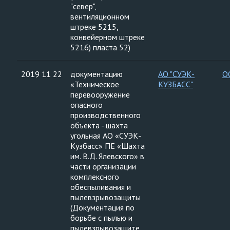
"север",
вентиляционном
штреке 5215,
конвейерном штреке
5216) пласта 52)
2019 11 22
документацию
АО "СУЭК-
О
«Техническое
КУЗБАСС"
перевооружение
опасного
производственного
объекта - шахта
угольная АО «СУЭК-
Кузбасс» ПЕ «Шахта
им. В.Д. Ялевского» в
части организации
комплексного
обеспыливания и
пылевзрывозащиты
(Документация по
борьбе с пылью и
пылевзрывозащите