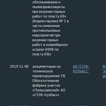
обеспыливания и
пылевзрывозащиты
при ведении горных
работ по пласту 69»
(Корректировка № 2 в
части изменения
противопылевых
мероприятий при
ведении горных
работ в конвейерном
штреке 6908 по
пласту 69)»
2019 11 08
документации на
АО "СУЭК-
Ф
техническое
КУЗБАСС"
"
перевооружение ПЕ
Ц
Обогатительная
фабрика участок
«Полысаевский» АО
«СУЭК-Кузбасс»