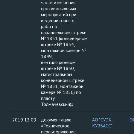
части изменения
противопылевых
мероприятий при
ведении горных
работ в
параллельном штреке
№ 1851 (конвейерном
штреке № 1854,
монтажной камере №
1849,
вентиляционном
штреке № 1850,
магистральном
конвейерном штреке
№ 1851, монтажной
камере № 1850) по
пласту
Толмачевский)»
2019 12 09
документацию
АО "СУЭК-
О
«Техническое
КУЗБАСС"
перевооружение