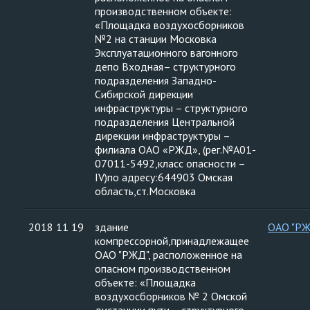
производственном объекте:
«Площадка воздухосборников
№2 на станции Московка
Эксплуатационного вагонного
депо Входная– структурного
подразделения Западно-
Сибирской дирекции
инфраструктуры – структурного
подразделения Центральной
дирекции инфраструктуры –
филиала ОАО «РЖД», (рег.№А01-
07011-5492,класс опасности –
IV)по адресу:644903 Омская
область,ст.Московка
2018 11 19
здание
ОАО "Р
компрессорной,принадлежащее
ОАО "РЖД", расположенное на
опасном производственном
объекте: «Площадка
воздухосборников № 2 Омской