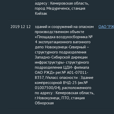
адресу : Кемеровская область,
город Медуреченск, станция
Кийзак
2019 12 12
зданий и сооружений на опасном
ОАО "Р
производственном объекте
«Площадка воздухосборника №
4 эксплуатационного вагонного
депо Новокузнецк-Северный –
структурного подразделения
Западно-Сибирской дирекции
инфраструктуры- структурного
подразделения ЦДИ- филиала
ОАО РЖД» рег.№ А01-07011-
8357, IVкласс опасности : Здание
компрессорной ВЧД-25 (ин.№
01007500/04), расположенного
по адресу : Кемеровская область,
г.Новокузнецк, ПТО, станция
Обнорская