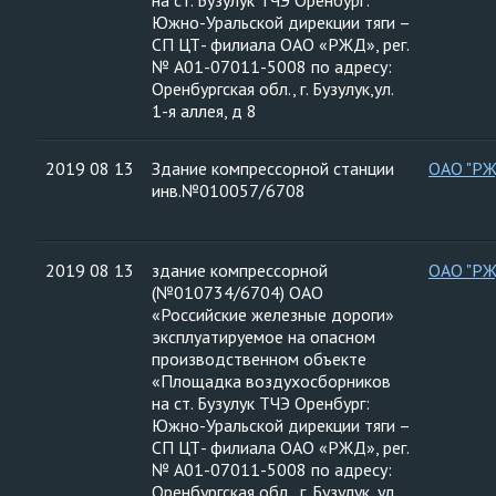
на ст. Бузулук ТЧЭ Оренбург:
Южно-Уральской дирекции тяги –
СП ЦТ- филиала ОАО «РЖД», рег.
№ А01-07011-5008 по адресу:
Оренбургская обл., г. Бузулук,ул.
1-я аллея, д 8
2019 08 13
Здание компрессорной станции
ОАО "Р
инв.№010057/6708
2019 08 13
здание компрессорной
ОАО "Р
(№010734/6704) ОАО
«Российские железные дороги»
эксплуатируемое на опасном
производственном объекте
«Площадка воздухосборников
на ст. Бузулук ТЧЭ Оренбург:
Южно-Уральской дирекции тяги –
СП ЦТ- филиала ОАО «РЖД», рег.
№ А01-07011-5008 по адресу:
Оренбургская обл., г. Бузулук, ул.