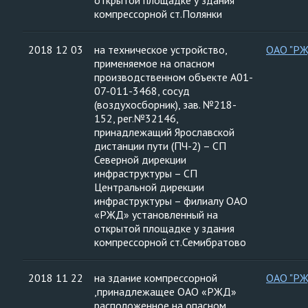
открытой площадке у здания
компрессорной ст.Полянки
2018 12 03
на техническое устройство,
ОАО "Р
применяемое на опасном
производственном объекте А01-
07-011-3468, сосуд
(воздухосборник), зав. №218-
152, рег.№32146,
принадлежащий Ярославской
дистанции пути (ПЧ-2) – СП
Северной дирекции
инфраструктуры – СП
Центральной дирекции
инфраструктуры – филиалу ОАО
«РЖД» установленный на
открытой площадке у здания
компрессорной ст.Семибратово
2018 11 22
на здание компрессорной
ОАО "Р
,принадлежащее ОАО «РЖД»
расположенное на опасном