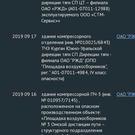
дирекции тяги СП ЦТ – филиала
ОАО «РЖД» (А01-07011-12988)
эксплуатируемого ООО «СТМ-
Сервис»»
2019 09 17
здание компрессорного
ОАО "Р
отделения (инв. №010025/6843)
ТЧЭ Курган Южно-Уральской
дирекции тяги СП Дирекции тяги -
филиала ОАО "РЖД" (ОПО
"Площадка воздухосборников",
рег. " А01-07011-4984, IV класс
опасности)
2019 09 16
здание компрессорной ПЧ-3 (инв.
ОАО "Р
№ 010957/7145) ,
расположенное на опасном
производственном объекте:
«Площадка воздухосборников
№ 3 Омской дистанции пути –
структурного подразделения