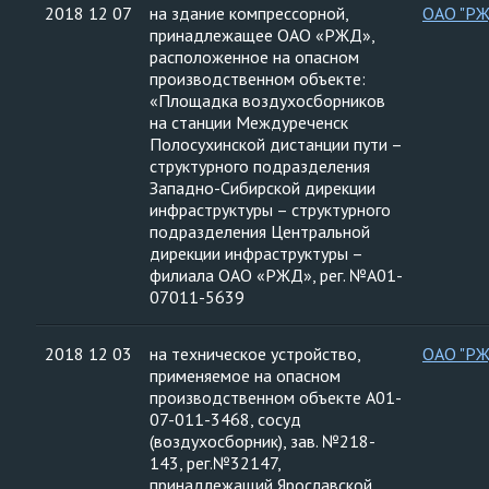
2018 12 07
на здание компрессорной,
ОАО "Р
принадлежащее ОАО «РЖД»,
расположенное на опасном
производственном объекте:
«Площадка воздухосборников
на станции Междуреченск
Полосухинской дистанции пути –
структурного подразделения
Западно-Сибирской дирекции
инфраструктуры – структурного
подразделения Центральной
дирекции инфраструктуры –
филиала ОАО «РЖД», рег. №А01-
07011-5639
2018 12 03
на техническое устройство,
ОАО "Р
применяемое на опасном
производственном объекте А01-
07-011-3468, сосуд
(воздухосборник), зав. №218-
143, рег.№32147,
принадлежащий Ярославской