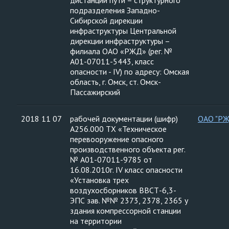
дистанции пути – структурного
подразделения Западно-
Сибирской дирекции
инфраструктуры Центральной
дирекции инфраструктуры –
филиала ОАО «РЖД» (рег. №
А01-07011-5443, класс
опасности - IV) по адресу: Омская
область, г. Омск, ст. Омск-
Пассажирский
2018 11 07
рабочей документации (шифр)
ОАО "Р
А256.000 ТХ «Техническое
перевооружение опасного
производственного объекта рег.
№ А01-07011-9785 от
16.08.2010г. IV класс опасности
«Установка трех
воздухосборников ВВСТ-6,3-
ЭПС зав. №№ 2373, 2378, 2365 у
здания компрессорной станции
на территории