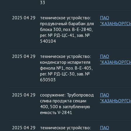
33
2025 04 29
техническое устройство:
ПАО
продувочный барабан для
"КАЗАНЬОРГС
блока 300, поз. В-Е-2840,
рег. № РД-ЦС-41, зав. №
540104
2025 04 29
техническое устройство:
ПАО
конденсатор испарителя
"КАЗАНЬОРГС
фенола №1, поз. В-Е-405,
рег. № РД-ЦС-30, зав. №
630503
2025 04 29
сооружение: Трубопровод
ПАО
слива продукта секции
"КАЗАНЬОРГС
400, 500 в заглубленную
емкость V-2841
2025 04 29
техническое устройство:
ПАО