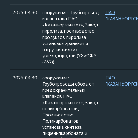
2025 04 30
сооружение: Трубопровод
ПАО
изопентана ПАО
"КАЗАНЬОРГС
«Казаньоргсинтез», Завод
пиролиза, производство
продуктов пиролиза,
установка хранения и
отгрузки жидких
углеводородов (УХиОЖУ
(762))
2025 04 30
сооружение:
ПАО
Трубопроводы сбора от
"КАЗАНЬОРГС
предохранительных
клапанов ПАО
«Казаньоргсинтез», Завод
поликарбонатов,
Производство
Поликарбонатов,
установка синтеза
дифенилкарбоната и