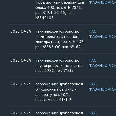
Продувочный барабан для
"КАЗАНЬОРГС
блока 400, поз. В-Е-2841,
рег. №РД-ЦС-66, зав.
№540105
2025 04 29
техническое устройство:
ПАО
Подогреватель главного
"КАЗАНЬОРГС
дегидратора, поз. В-Е-202,
рег. №886-ОС, зав. №1621
2025 04 29
техническое устройство:
ПАО
Трубопровод конденсата
"КАЗАНЬОРГС
пара 12SC, рег. №335
2025 04 29
сооружение: Трубопровод
ПАО
от колонны поз. 37/1 к
"КАЗАНЬОРГС
аппарату поз. 38/1,
насосам поз. 41/1-2
2025 04 29
сооружение: Трубопровод
ПАО