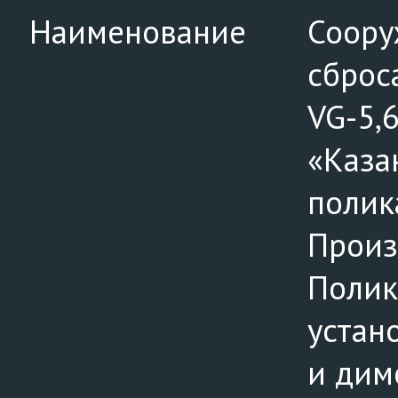
Наименование
Соору
сброс
VG-5,
«Каза
полик
Произ
Полик
устан
и дим