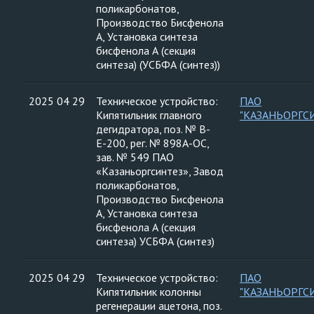
поликарбонатов,
Производство Бисфенола
А, Установка синтеза
бисфенола А (секция
синтеза) (УСБФА (синтез))
2025 04 29
Техническое устройство:
ПАО
Кипятильник главного
"КАЗАНЬОРГС
дегидратора, поз. № В-
Е-200, рег. № 898А-ОС,
зав. № 549 ПАО
«Казаньоргсинтез», Завод
поликарбонатов,
Производство Бисфенола
А, Установка синтеза
бисфенола А (секция
синтеза) УСБФА (синтез)
2025 04 29
Техническое устройство:
ПАО
Кипятильник колонны
"КАЗАНЬОРГС
регенерации ацетона, поз.