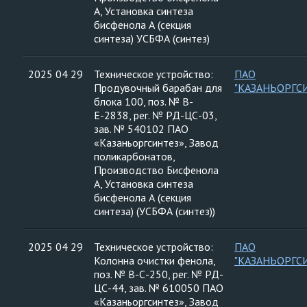
А, Установка синтеза
бисфенола А (секция
синтеза) УСБФА (синтез)
2025 04 29
Техническое устройство:
ПАО
Продувочный барабан для
"КАЗАНЬОРГС
блока 100, поз. № В-
Е-2838, рег. № РД-ЦС-03,
зав. № 540102 ПАО
«Казаньоргсинтез», Завод
поликарбонатов,
Производство Бисфенола
А, Установка синтеза
бисфенола А (секция
синтеза) (УСБФА (синтез))
2025 04 29
Техническое устройство:
ПАО
Колонна очистки фенола,
"КАЗАНЬОРГС
поз. № В-С-250, рег. № РД-
ЦС-44, зав. № 610050 ПАО
«Казаньоргсинтез», Завод