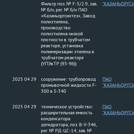
Фильтр поз. № F-5/2.9, зав.
"КАЗАНЬОРГС
№ б/н, рег. № б/н ПАО
«Казаньоргсинтез», Завод
полиэтилена,
производство
полиэтилена низкой
плотности в трубчатом
реакторе, установка
полимеризации этилена в
трубчатом реакторе
(УПЭвТР (93-96))
2025 04 29
сооружение: трубопровод
ПАО
промывочной жидкости F-
"КАЗАНЬОРГС
300 в S-340
2025 04 29
техническое устройство:
ПАО
расширительная емкость
"КАЗАНЬОРГС
конденсатора
дегидратора, поз. В-V-346,
рег. № РД-ЦС-14, зав. №