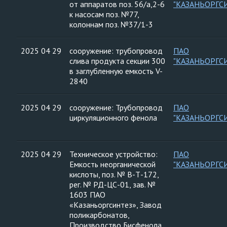
от аппаратов поз. 56/а,2-6
"КАЗАНЬОРГС
к насосам поз. №77,
колоннам поз. №37/1-3
2025 04 29
сооружение: трубопровод
ПАО
слива продукта секции 300
"КАЗАНЬОРГС
в заглубленную емкость V-
2840
2025 04 29
сооружение: Трубопровод
ПАО
циркуляционного фенола
"КАЗАНЬОРГС
2025 04 29
Техническое устройство:
ПАО
Емкость неорганической
"КАЗАНЬОРГС
кислоты, поз. № В-Т-172,
рег. № РД-ЦС-01, зав. №
1603 ПАО
«Казаньоргсинтез», Завод
поликарбонатов,
Производство Бисфенола