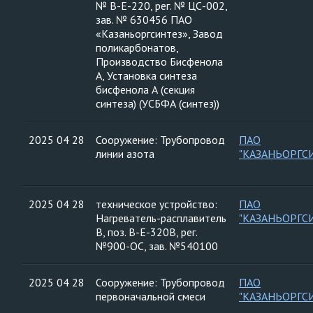
№ В-Е-220, рег. № ЦС-002,
зав. № 630456 ПАО
«Казаньоргсинтез», Завод
поликарбонатов,
Производство Бисфенола
А, Установка синтеза
бисфенола А (секция
синтеза) (УСБФА (синтез))
2025 04 28
Сооружение: Трубопровод
ПАО
линии азота
"КАЗАНЬОРГС
2025 04 28
техническое устройство:
ПАО
Нагреватель-расплавитель
"КАЗАНЬОРГС
В, поз. В-Е-320В, рег.
№900-ОС, зав. №540100
2025 04 28
Сооружение: Трубопровод
ПАО
первоначальной смеси
"КАЗАНЬОРГС