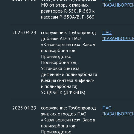
МО от вторых главных
"КАЗАНЬОРГС
реакторов R-550, R-560 к
насосам Р-559А/В, Р-569
2025 04 29
сооружение: Трубопровод
ПАО
добавки AD-3 ПАО
"КАЗАНЬОРГС
«Казаньоргсинтез», Завод
поликарбонатов,
Производство
Поликарбонатов,
Установка синтеза
дифенил- и поликарбоната
(Секция синтеза дифенил-
и поликарбоната)
УСДФиПК (ДФКиПК)
2025 04 29
сооружение: Трубопровод
ПАО
жидких отходов ПАО
"КАЗАНЬОРГС
«Казаньоргсинтез», Завод
поликарбонатов,
Производство