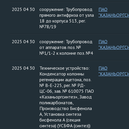
2025 04 30
сооружение: Трубопровод
ПАО
прямого антифриза от узла
"КАЗАНЬОРГС
18 до корпуса 513, рег.
№78/19
2025 04 30
сооружение: Трубопровод
ПАО
от аппаратов поз. №
"КАЗАНЬОРГС
№1/1-2 к колонне поз. №4
2025 04 30
Техническое устройство:
ПАО
Конденсатор колонны
"КАЗАНЬОРГС
регенерации ацетона, поз.
№ В-Е-225, рег. № РД-
ЦС-06, зав. № 610075 ПАО
«Казаньоргсинтез», Завод
поликарбонатов,
Производство Бисфенола
А, Установка синтеза
бисфенола А (секция
синтеза) (УСБФА (синтез))