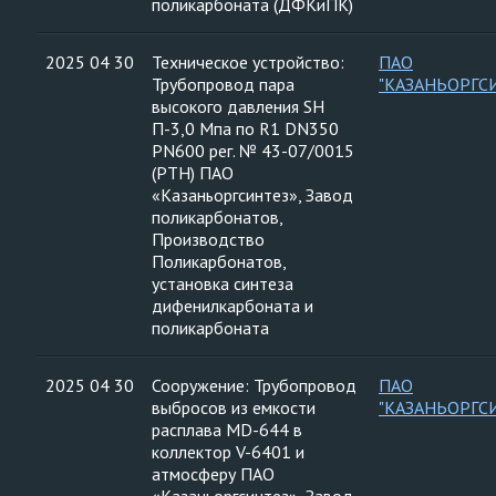
поликарбоната (ДФКиПК)
2025 04 30
Техническое устройство:
ПАО
Трубопровод пара
"КАЗАНЬОРГС
высокого давления SH
П-3,0 Мпа по R1 DN350
PN600 рег. № 43-07/0015
(РТН) ПАО
«Казаньоргсинтез», Завод
поликарбонатов,
Производство
Поликарбонатов,
установка синтеза
дифенилкарбоната и
поликарбоната
2025 04 30
Сооружение: Трубопровод
ПАО
выбросов из емкости
"КАЗАНЬОРГС
расплава MD-644 в
коллектор V-6401 и
атмосферу ПАО