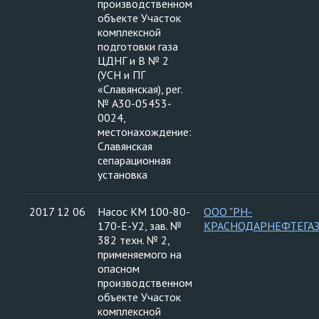
производственном
объекте Участок
комплексной
подготовки газа
ЦДНГ и В № 2
(УСН и ПГ
«Славянская), рег.
№ А30-05453-
0024,
местонахождение:
Славянская
сепарационная
установка
2017 12 06
Насос КМ 100-80-
ООО "РН-
170-Е-У2, зав. №
КРАСНОДАРНЕФТЕГАЗ
382 техн. № 2,
применяемого на
опасном
производственном
объекте Участок
комплексной