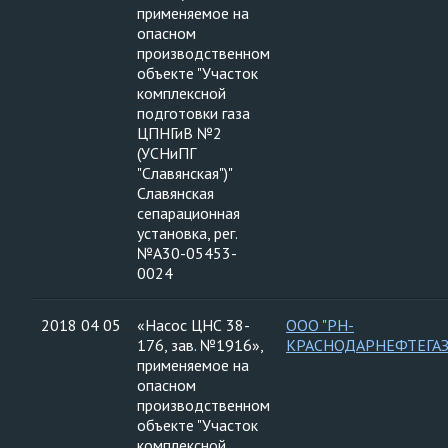
применяемое на
опасном
производственном
объекте "Участок
комплексной
подготовки газа
ЦПНГиВ №2
(УСНиПГ
"Славянская")"
Славянская
сепарационная
установка, рег.
№А30-05453-
0024
2018 04 05
«Насос ЦНС 38-
ООО "РН-
176, зав. №1916»,
КРАСНОДАРНЕФТЕГАЗ
применяемое на
опасном
производственном
объекте "Участок
комплексной