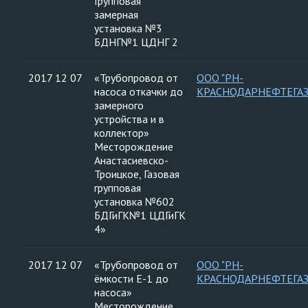
Групповая
замерная
установка №3
БДНГ№1 ЦДНГ 2
2017 12 07
«Трубопровод от
ООО "РН-
насоса откачки до
КРАСНОДАРНЕФТЕГАЗ
замерного
устройства и в
коллектор»
Месторождение
Анастасиевско-
Троицкое, Газовая
групповая
установка №602
БДГиГК№1 ЦДГиГК
4»
2017 12 07
«Трубопровод от
ООО "РН-
ёмкости Е-1 до
КРАСНОДАРНЕФТЕГАЗ
насоса»
Месторождение