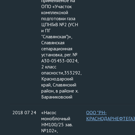
применяемое на
ОПО «Участок
комплексной
подготовки газа
ЦПНГиВ №2 (УСН
и ПГ
"Славянская")»,
Славянская
сепарационная
установка, рег. №
А30-05453-0024,
2 класс
опасности,353292,
Краснодарский
край, Славянский
район, в районе х.
Бараниковский
2018 07 24
«Насос
ООО "РН-
моноблочный
КРАСНОДАРНЕФТЕГАЗ
НМ100/25 зав.
№102»,