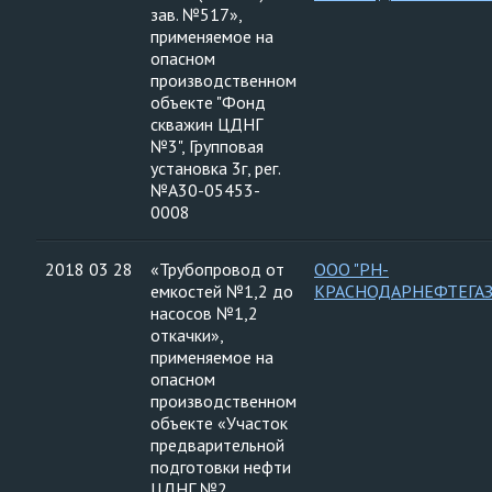
зав. №517»,
применяемое на
опасном
производственном
объекте "Фонд
скважин ЦДНГ
№3", Групповая
установка 3г, рег.
№А30-05453-
0008
2018 03 28
«Трубопровод от
ООО "РН-
емкостей №1,2 до
КРАСНОДАРНЕФТЕГАЗ
насосов №1,2
откачки»,
применяемое на
опасном
производственном
объекте «Участок
предварительной
подготовки нефти
ЦДНГ №2