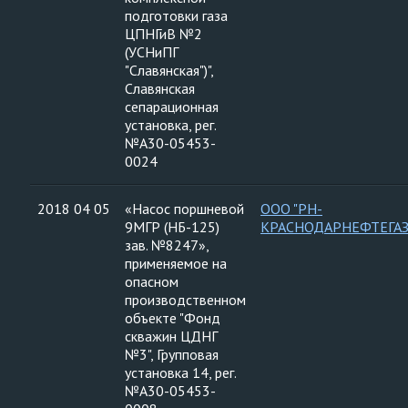
подготовки газа
ЦПНГиВ №2
(УСНиПГ
"Славянская")",
Славянская
сепарационная
установка, рег.
№А30-05453-
0024
2018 04 05
«Насос поршневой
ООО "РН-
9МГР (НБ-125)
КРАСНОДАРНЕФТЕГАЗ
зав. №8247»,
применяемое на
опасном
производственном
объекте "Фонд
скважин ЦДНГ
№3", Групповая
установка 14, рег.
№А30-05453-