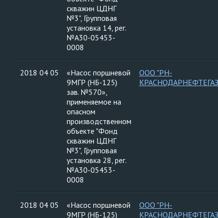
скважин ЦДНГ
№3", Групповая
установка 14, рег.
№А30-05453-
0008
2018 04 05
«Насос поршневой
ООО "РН-
9МГР (НБ-125)
КРАСНОДАРНЕФТЕГАЗ
зав. №570»,
применяемое на
опасном
производственном
объекте "Фонд
скважин ЦДНГ
№3", Групповая
установка 28, рег.
№А30-05453-
0008
2018 04 05
«Насос поршневой
ООО "РН-
9МГР (НБ-125)
КРАСНОДАРНЕФТЕГАЗ