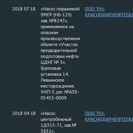
2018 07 18
«Насос поршневой
ООО "РН-
9МГР (НБ-125)
КРАСНОДАРНЕФТЕГАЗ
зав. №8247»,
применяемое на
опасном
производственном
объекте «Участок
предварительной
подготовки нефти
ЦДНГ № 3»,
Групповая
установка 14,
Левкинское
месторождение,
УНП-3, рег. №А30-
05453-0009
2018 04 18
«Насос
ООО "РН-
центробежный
КРАСНОДАРНЕФТЕГАЗ
1Д315-71, зав.№
5Б32»,