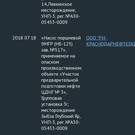
14,Левкинское
месторождение,
УНП-3, рег. №А30-
05453-0009
2018 07 18
«Насос поршневой
ООО "РН-
9МГР (НБ-125)
КРАСНОДАРНЕФТЕГАЗ
зав. №517»,
применяемое на
опасном
производственном
объекте «Участок
предварительной
подготовки нефти
ЦДНГ № 3»,
Групповая
установка 3г,
месторождение
Зыбза Глубокий Яр,
УНП-3, рег. №А30-
05453-0009