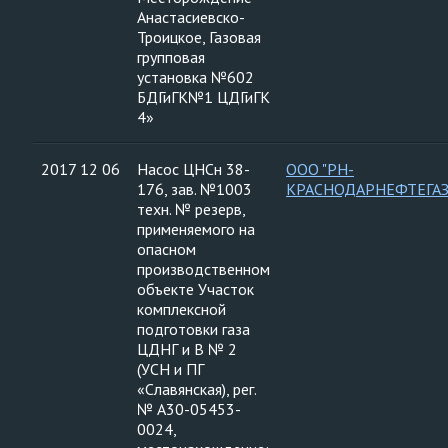
Анастасиевско-
Троицкое, Газовая
групповая
установка №602
БДГиГК№1 ЦДГиГК
4»
2017 12 06
Насос ЦНСн 38-
ООО "РН-
176, зав. №1003
КРАСНОДАРНЕФТЕГАЗ
техн. № резерв,
применяемого на
опасном
производственном
объекте Участок
комплексной
подготовки газа
ЦДНГ и В № 2
(УСН и ПГ
«Славянская), рег.
№ А30-05453-
0024,