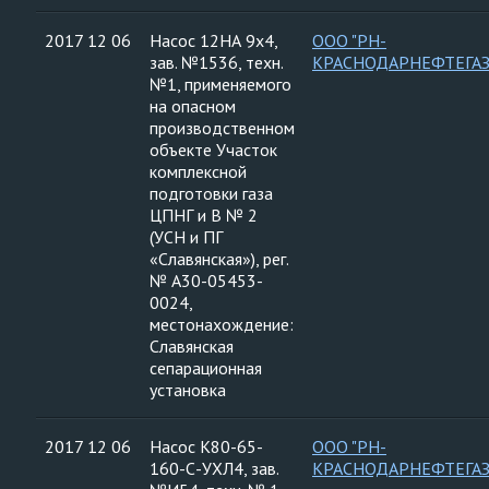
2017 12 06
Насос 12НА 9х4,
ООО "РН-
зав. №1536, техн.
КРАСНОДАРНЕФТЕГАЗ
№1, применяемого
на опасном
производственном
объекте Участок
комплексной
подготовки газа
ЦПНГ и В № 2
(УСН и ПГ
«Славянская»), рег.
№ А30-05453-
0024,
местонахождение:
Славянская
сепарационная
установка
2017 12 06
Насос К80-65-
ООО "РН-
160-С-УХЛ4, зав.
КРАСНОДАРНЕФТЕГАЗ