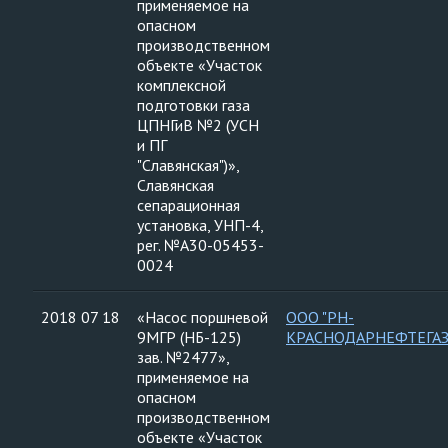
применяемое на
опасном
производственном
объекте «Участок
комплексной
подготовки газа
ЦПНГиВ №2 (УСН
и ПГ
"Славянская")»,
Славянская
сепарационная
установка, УНП-4,
рег. №А30-05453-
0024
2018 07 18
«Насос поршневой
ООО "РН-
9МГР (НБ-125)
КРАСНОДАРНЕФТЕГАЗ
зав. №2477»,
применяемое на
опасном
производственном
объекте «Участок