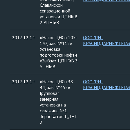
Славянской
сепарационной
установки ЦПНГиВ
2 УПНГиВ
2017 12 14
«Насос ЦНСн 105-
ООО "РН-
147, зав. №115»
КРАСНОДАРНЕФТЕГАЗ
Установка
подготовки нефти
«Зыбза» ЦПНГиВ 3
УПНГиВ
2017 12 14
«Насос ЦНСн 38
ООО "РН-
44, зав. №455»
КРАСНОДАРНЕФТЕГАЗ
Групповая
замерная
установка на
скважине №1
Терноватое ЦДНГ
2