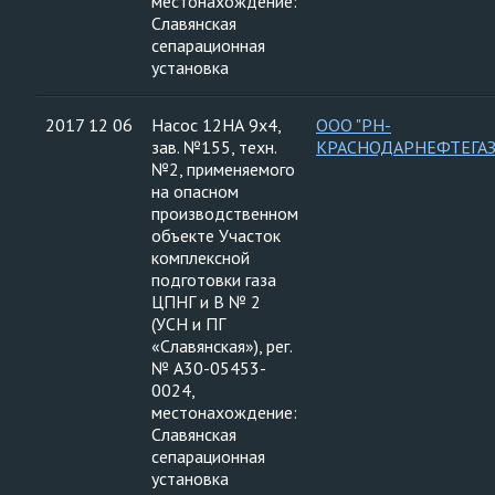
местонахождение:
Славянская
сепарационная
установка
2017 12 06
Насос 12НА 9х4,
ООО "РН-
зав. №155, техн.
КРАСНОДАРНЕФТЕГАЗ
№2, применяемого
на опасном
производственном
объекте Участок
комплексной
подготовки газа
ЦПНГ и В № 2
(УСН и ПГ
«Славянская»), рег.
№ А30-05453-
0024,
местонахождение:
Славянская
сепарационная
установка