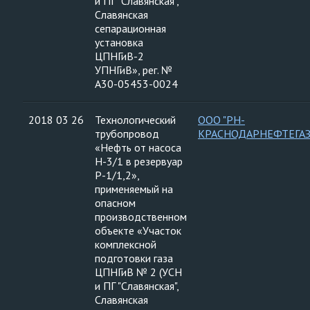
и ПГ "Славянская",
Славянская
сепарационная
установка
ЦПНГиВ-2
УПНГиВ», рег. №
А30-05453-0024
2018 03 26
Технологический
ООО "РН-
трубопровод
КРАСНОДАРНЕФТЕГАЗ
«Нефть от насоса
Н-3/1 в резервуар
Р-1/1,2»,
применяемый на
опасном
производственном
объекте «Участок
комплексной
подготовки газа
ЦПНГиВ № 2 (УСН
и ПГ "Славянская",
Славянская