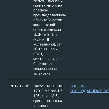
№И54, техн. № 1,
применяемого на
опасном
производственном
объекте Участок
комплексной
подготовки газа
ЦДНГ и В № 2
(УСН и ПГ
«Славянская), рег.
№ А30-05453-
0024,
местонахождение:
Славянская
сепарационная
установка
2017 12 06
Насос КМ 100-80-
ООО "РН-
170-Е-У2, зав. №
КРАСНОДАРНЕФТЕГАЗ
105, техн. № 3,
применяемого на
опасном