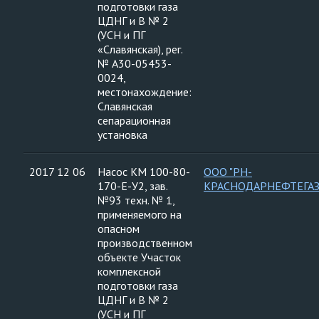
подготовки газа
ЦДНГ и В № 2
(УСН и ПГ
«Славянская), рег.
№ А30-05453-
0024,
местонахождение:
Славянская
сепарационная
установка
2017 12 06
Насос КМ 100-80-
ООО "РН-
170-Е-У2, зав.
КРАСНОДАРНЕФТЕГАЗ
№93 техн. № 1,
применяемого на
опасном
производственном
объекте Участок
комплексной
подготовки газа
ЦДНГ и В № 2
(УСН и ПГ