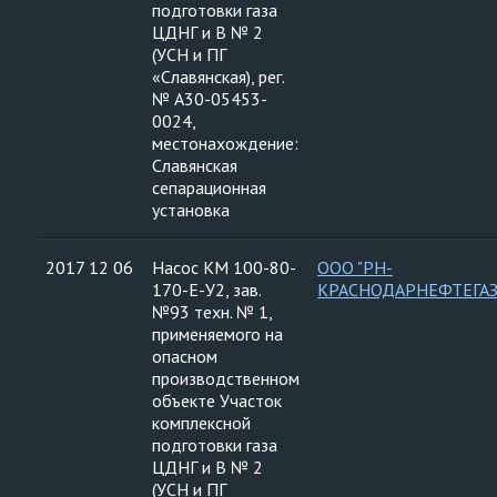
подготовки газа
ЦДНГ и В № 2
(УСН и ПГ
«Славянская), рег.
№ А30-05453-
0024,
местонахождение:
Славянская
сепарационная
установка
2017 12 06
Насос КМ 100-80-
ООО "РН-
170-Е-У2, зав.
КРАСНОДАРНЕФТЕГАЗ
№93 техн. № 1,
применяемого на
опасном
производственном
объекте Участок
комплексной
подготовки газа
ЦДНГ и В № 2
(УСН и ПГ