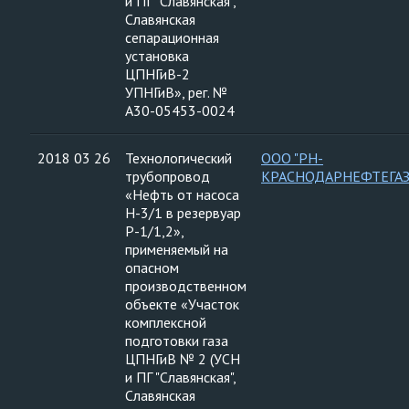
и ПГ "Славянская",
Славянская
сепарационная
установка
ЦПНГиВ-2
УПНГиВ», рег. №
А30-05453-0024
2018 03 26
Технологический
ООО "РН-
трубопровод
КРАСНОДАРНЕФТЕГАЗ
«Нефть от насоса
Н-3/1 в резервуар
Р-1/1,2»,
применяемый на
опасном
производственном
объекте «Участок
комплексной
подготовки газа
ЦПНГиВ № 2 (УСН
и ПГ "Славянская",
Славянская