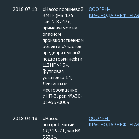
2018 07 18
«Насос поршневой
ООО "РН-
9МГР (НБ-125)
КРАСНОДАРНЕФТЕГАЗ
зав. №8247»,
применяемое на
опасном
производственном
объекте «Участок
предварительной
подготовки нефти
ЦДНГ № 3»,
Групповая
установка 14,
Левкинское
месторождение,
УНП-3, рег. №А30-
05453-0009
2018 04 18
«Насос
ООО "РН-
центробежный
КРАСНОДАРНЕФТЕГАЗ
1Д315-71, зав.№
5Б32»,