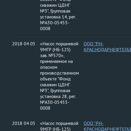
скважин ЦДНГ
№3", Групповая
установка 14, рег.
№А30-05453-
0008
2018 04 05
«Насос поршневой
ООО "РН-
9МГР (НБ-125)
КРАСНОДАРНЕФТЕГАЗ
зав. №570»,
применяемое на
опасном
производственном
объекте "Фонд
скважин ЦДНГ
№3", Групповая
установка 28, рег.
№А30-05453-
0008
2018 04 05
«Насос поршневой
ООО "РН-
9МГР (НБ-125)
КРАСНОДАРНЕФТЕГАЗ