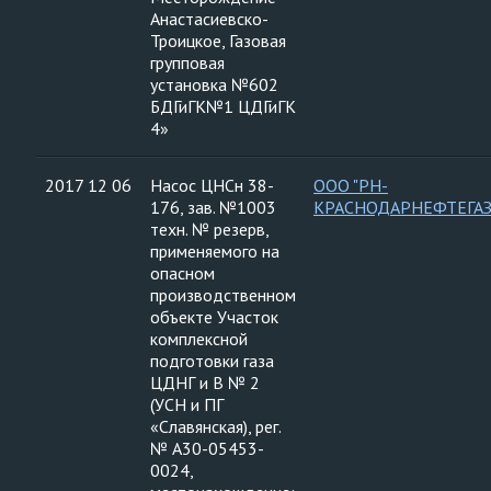
Анастасиевско-
Троицкое, Газовая
групповая
установка №602
БДГиГК№1 ЦДГиГК
4»
2017 12 06
Насос ЦНСн 38-
ООО "РН-
176, зав. №1003
КРАСНОДАРНЕФТЕГАЗ
техн. № резерв,
применяемого на
опасном
производственном
объекте Участок
комплексной
подготовки газа
ЦДНГ и В № 2
(УСН и ПГ
«Славянская), рег.
№ А30-05453-
0024,