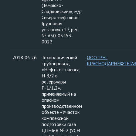
(Темрюко-
Сладковский)», м/р
Северо-нефтяное.
Групповая
установка 27, рег.
№ А30-05453-
0022
2018 03 26
Технологический
ООО "РН-
трубопровод
КРАСНОДАРНЕФТЕГАЗ
«Нефть от насоса
Н-3/2 в
резервуары
Р-1/1,2»,
применяемый на
опасном
производственном
объекте «Участок
комплексной
подготовки газа
ЦПНГиВ № 2 (УСН