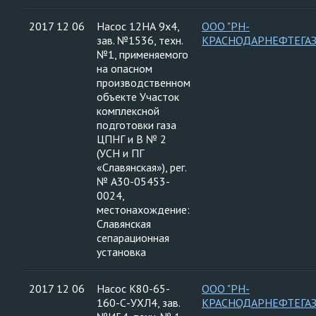
2017 12 06
Насос 12НА 9х4,
ООО "РН-
зав. №1536, техн.
КРАСНОДАРНЕФТЕГАЗ
№1, применяемого
на опасном
производственном
объекте Участок
комплексной
подготовки газа
ЦПНГ и В № 2
(УСН и ПГ
«Славянская»), рег.
№ А30-05453-
0024,
местонахождение:
Славянская
сепарационная
установка
2017 12 06
Насос К80-65-
ООО "РН-
160-С-УХЛ4, зав.
КРАСНОДАРНЕФТЕГАЗ