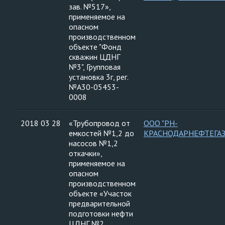
зав. №517»,
применяемое на
опасном
производственном
объекте "Фонд
скважин ЦДНГ
№3", Групповая
установка 3г, рег.
№А30-05453-
0008
2018 03 28
«Трубопровод от
ООО "РН-
емкостей №1,2 до
КРАСНОДАРНЕФТЕГАЗ
насосов №1,2
откачки»,
применяемое на
опасном
производственном
объекте «Участок
предварительной
подготовки нефти
ЦДНГ №2