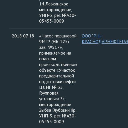
14,Левкинское
месторождение,
УНП-3, рег. №А30-
05453-0009
2018 07 18
«Насос поршневой
ООО "РН-
9МГР (НБ-125)
КРАСНОДАРНЕФТЕГАЗ
зав. №517»,
применяемое на
опасном
производственном
объекте «Участок
предварительной
подготовки нефти
ЦДНГ № 3»,
Групповая
установка 3г,
месторождение
Зыбза Глубокий Яр,
УНП-3, рег. №А30-
05453-0009