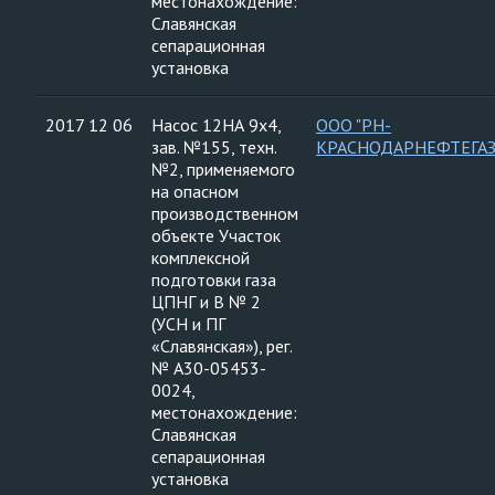
местонахождение:
Славянская
сепарационная
установка
2017 12 06
Насос 12НА 9х4,
ООО "РН-
зав. №155, техн.
КРАСНОДАРНЕФТЕГАЗ
№2, применяемого
на опасном
производственном
объекте Участок
комплексной
подготовки газа
ЦПНГ и В № 2
(УСН и ПГ
«Славянская»), рег.
№ А30-05453-
0024,
местонахождение:
Славянская
сепарационная
установка