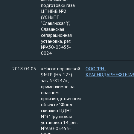
подготовки газа
ЦПНГиВ №2
(УСНиПГ
"Славянская")",
Славянская
сепарационная
установка, рег.
№А30-05453-
0024
2018 04 05
«Насос поршневой
ООО "РН-
9МГР (НБ-125)
КРАСНОДАРНЕФТЕГАЗ
зав. №8247»,
применяемое на
опасном
производственном
объекте "Фонд
скважин ЦДНГ
№3", Групповая
установка 14, рег.
№А30-05453-