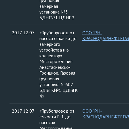
Групповая
замерная
установка №3
БДНГ№1 ЦДНГ 2
2017 12 07
«Трубопровод от
ООО "РН-
насоса откачки до
КРАСНОДАРНЕФТЕГАЗ
замерного
устройства и в
коллектор»
Месторождение
Анастасиевско-
Троицкое, Газовая
групповая
установка №602
БДГиГК№1 ЦДГиГК
4»
2017 12 07
«Трубопровод от
ООО "РН-
ёмкости Е-1 до
КРАСНОДАРНЕФТЕГАЗ
насоса»
Месторождение