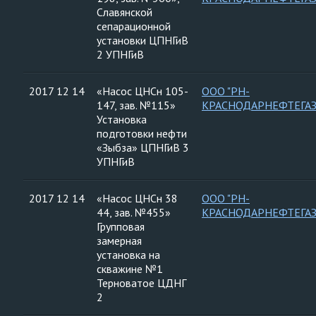
Славянской
сепарационной
установки ЦПНГиВ
2 УПНГиВ
2017 12 14
«Насос ЦНСн 105-
ООО "РН-
147, зав. №115»
КРАСНОДАРНЕФТЕГАЗ
Установка
подготовки нефти
«Зыбза» ЦПНГиВ 3
УПНГиВ
2017 12 14
«Насос ЦНСн 38
ООО "РН-
44, зав. №455»
КРАСНОДАРНЕФТЕГАЗ
Групповая
замерная
установка на
скважине №1
Терноватое ЦДНГ
2