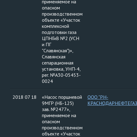
применяемое на
опасном
производственном
объекте «Участок
комплексной
подготовки газа
ЦПНГиВ №2 (УСН
и ПГ
"Славянская")»,
Славянская
сепарационная
установка, УНП-4,
рег. №А30-05453-
0024
2018 07 18
«Насос поршневой
ООО "РН-
9МГР (НБ-125)
КРАСНОДАРНЕФТЕГАЗ
зав. №2477»,
применяемое на
опасном
производственном
объекте «Участок