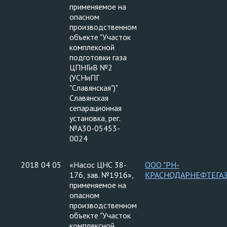
применяемое на
опасном
производственном
объекте "Участок
комплексной
подготовки газа
ЦПНГиВ №2
(УСНиПГ
"Славянская")"
Славянская
сепарационная
установка, рег.
№А30-05453-
0024
2018 04 05
«Насос ЦНС 38-
ООО "РН-
176, зав. №1916»,
КРАСНОДАРНЕФТЕГАЗ
применяемое на
опасном
производственном
объекте "Участок
комплексной