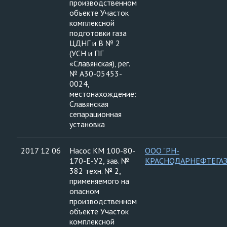
производственном
объекте Участок
комплексной
подготовки газа
ЦДНГ и В № 2
(УСН и ПГ
«Славянская), рег.
№ А30-05453-
0024,
местонахождение:
Славянская
сепарационная
установка
2017 12 06
Насос КМ 100-80-
ООО "РН-
170-Е-У2, зав. №
КРАСНОДАРНЕФТЕГАЗ
382 техн. № 2,
применяемого на
опасном
производственном
объекте Участок
комплексной