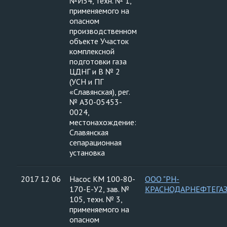
№И54, техн. № 1,
применяемого на
опасном
производственном
объекте Участок
комплексной
подготовки газа
ЦДНГ и В № 2
(УСН и ПГ
«Славянская), рег.
№ А30-05453-
0024,
местонахождение:
Славянская
сепарационная
установка
2017 12 06
Насос КМ 100-80-
ООО "РН-
170-Е-У2, зав. №
КРАСНОДАРНЕФТЕГАЗ
105, техн. № 3,
применяемого на
опасном