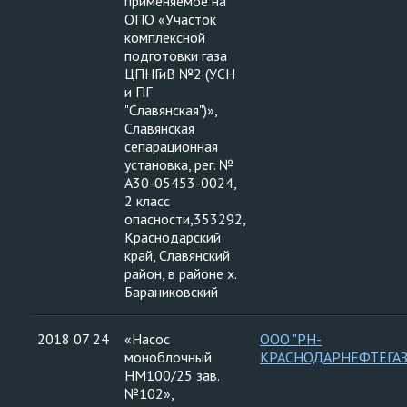
применяемое на
ОПО «Участок
комплексной
подготовки газа
ЦПНГиВ №2 (УСН
и ПГ
"Славянская")»,
Славянская
сепарационная
установка, рег. №
А30-05453-0024,
2 класс
опасности,353292,
Краснодарский
край, Славянский
район, в районе х.
Бараниковский
2018 07 24
«Насос
ООО "РН-
моноблочный
КРАСНОДАРНЕФТЕГАЗ
НМ100/25 зав.
№102»,