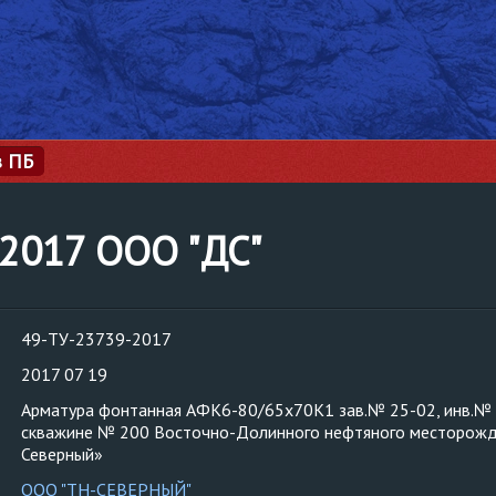
з ПБ
-2017 ООО "ДС"
49-ТУ-23739-2017
2017 07 19
Арматура фонтанная АФК6-80/65х70К1 зав.№ 25-02, инв.№ 
скважине № 200 Восточно-Долинного нефтяного месторож
Северный»
ООО "ТН-СЕВЕРНЫЙ"