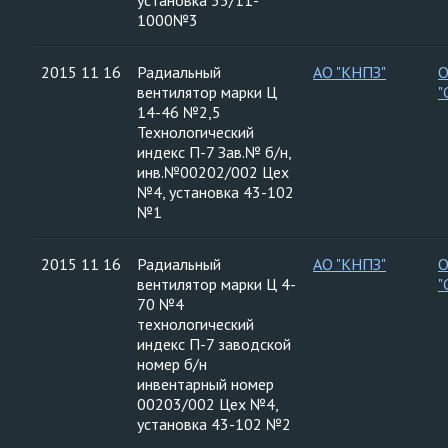
установка 35/11-
1000№3
2015 11 16
Радиальный
АО "КНПЗ"
вентилятор марки Ц
"
14-46 №2,5
Технологический
индекс П-7 Зав.№ б/н,
инв.№00202/002 Цех
№4, установка 43-102
№1
2015 11 16
Радиальный
АО "КНПЗ"
вентилятор марки Ц 4-
"
70 №4
технологический
индекс П-7 заводской
номер б/н
инвентарный номер
00203/002 Цех №4,
установка 43-102 №2