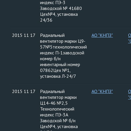
индекс ПЭ-3
Заводской № 41680
Цех№4, установка
24/36
2015 11 17
Радиальный
АО "КНПЗ"
вентилятор марки Ц9-
"
57№5технологический
индекс П-1заводской
номер б/н
инвентарный номер
07862Цех №1,
установка Л-24/7
2015 11 17
Радиальный
АО "КНПЗ"
вентилятор марки
"
Ц14-46 №2,5
Технологический
индекс ПЭ-3А
Заводской № б/н
Цех№4, установка