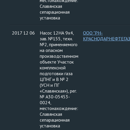
местонахождение:
Славянская
сепарационная
установка
2017 12 06
Насос 12НА 9х4,
ООО "РН-
зав. №155, техн.
КРАСНОДАРНЕФТЕГАЗ
№2, применяемого
на опасном
производственном
объекте Участок
комплексной
подготовки газа
ЦПНГ и В № 2
(УСН и ПГ
«Славянская»), рег.
№ А30-05453-
0024,
местонахождение:
Славянская
сепарационная
установка