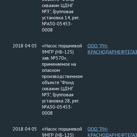
скважин ЦДНГ
№3", Групповая
установка 14, рег.
№А30-05453-
0008
2018 04 05
«Насос поршневой
ООО "РН-
9МГР (НБ-125)
КРАСНОДАРНЕФТЕГАЗ
зав. №570»,
применяемое на
опасном
производственном
объекте "Фонд
скважин ЦДНГ
№3", Групповая
установка 28, рег.
№А30-05453-
0008
2018 04 05
«Насос поршневой
ООО "РН-
9МГР (НБ-125)
КРАСНОДАРНЕФТЕГАЗ