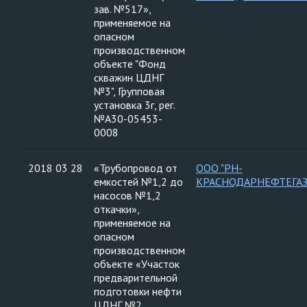
зав. №517»,
применяемое на
опасном
производственном
объекте "Фонд
скважин ЦДНГ
№3", Групповая
установка 3г, рег.
№А30-05453-
0008
2018 03 28
«Трубопровод от
ООО "РН-
емкостей №1,2 до
КРАСНОДАРНЕФТЕГАЗ
насосов №1,2
откачки»,
применяемое на
опасном
производственном
объекте «Участок
предварительной
подготовки нефти
ЦДНГ №2