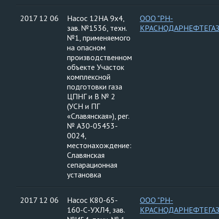
2017 12 06
Насос 12НА 9х4,
ООО "РН-
зав. №1536, техн.
КРАСНОДАРНЕФТЕГАЗ
№1, применяемого
на опасном
производственном
объекте Участок
комплексной
подготовки газа
ЦПНГ и В № 2
(УСН и ПГ
«Славянская»), рег.
№ А30-05453-
0024,
местонахождение:
Славянская
сепарационная
установка
2017 12 06
Насос К80-65-
ООО "РН-
160-С-УХЛ4, зав.
КРАСНОДАРНЕФТЕГАЗ