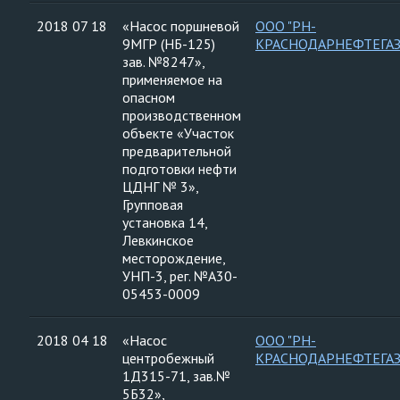
2018 07 18
«Насос поршневой
ООО "РН-
9МГР (НБ-125)
КРАСНОДАРНЕФТЕГАЗ
зав. №8247»,
применяемое на
опасном
производственном
объекте «Участок
предварительной
подготовки нефти
ЦДНГ № 3»,
Групповая
установка 14,
Левкинское
месторождение,
УНП-3, рег. №А30-
05453-0009
2018 04 18
«Насос
ООО "РН-
центробежный
КРАСНОДАРНЕФТЕГАЗ
1Д315-71, зав.№
5Б32»,