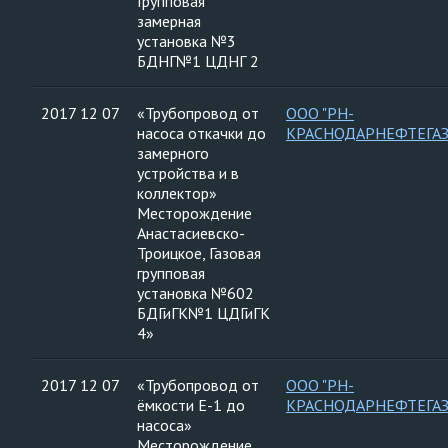
Групповая
замерная
установка №3
БДНГ№1 ЦДНГ 2
2017 12 07
«Трубопровод от
ООО "РН-
насоса откачки до
КРАСНОДАРНЕФТЕГАЗ
замерного
устройства и в
коллектор»
Месторождение
Анастасиевско-
Троицкое, Газовая
групповая
установка №602
БДГиГК№1 ЦДГиГК
4»
2017 12 07
«Трубопровод от
ООО "РН-
ёмкости Е-1 до
КРАСНОДАРНЕФТЕГАЗ
насоса»
Месторождение