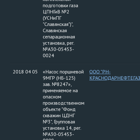
подготовки газа
ЦПНГиВ №2
(УСНиПГ
"Славянская")",
Славянская
сепарационная
установка, рег.
№А30-05453-
0024
2018 04 05
«Насос поршневой
ООО "РН-
9МГР (НБ-125)
КРАСНОДАРНЕФТЕГАЗ
зав. №8247»,
применяемое на
опасном
производственном
объекте "Фонд
скважин ЦДНГ
№3", Групповая
установка 14, рег.
№А30-05453-