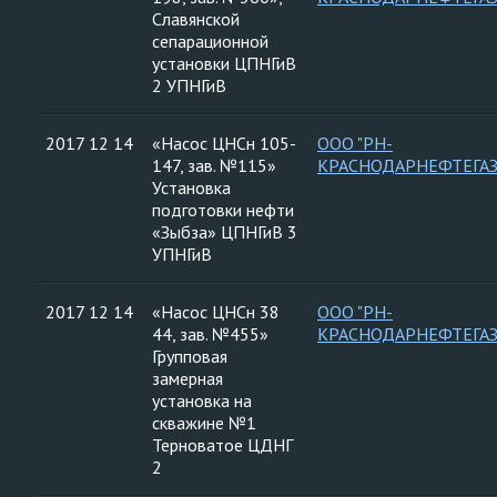
Славянской
сепарационной
установки ЦПНГиВ
2 УПНГиВ
2017 12 14
«Насос ЦНСн 105-
ООО "РН-
147, зав. №115»
КРАСНОДАРНЕФТЕГАЗ
Установка
подготовки нефти
«Зыбза» ЦПНГиВ 3
УПНГиВ
2017 12 14
«Насос ЦНСн 38
ООО "РН-
44, зав. №455»
КРАСНОДАРНЕФТЕГАЗ
Групповая
замерная
установка на
скважине №1
Терноватое ЦДНГ
2