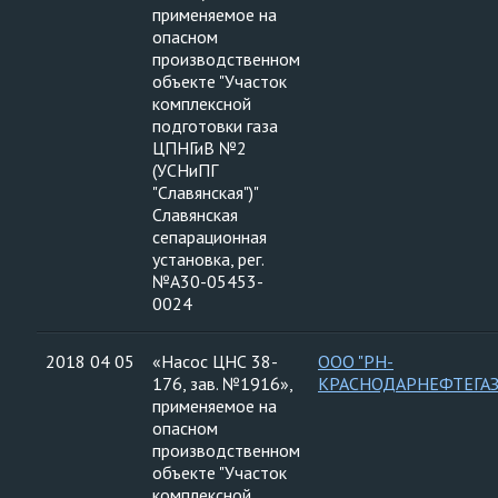
применяемое на
опасном
производственном
объекте "Участок
комплексной
подготовки газа
ЦПНГиВ №2
(УСНиПГ
"Славянская")"
Славянская
сепарационная
установка, рег.
№А30-05453-
0024
2018 04 05
«Насос ЦНС 38-
ООО "РН-
176, зав. №1916»,
КРАСНОДАРНЕФТЕГАЗ
применяемое на
опасном
производственном
объекте "Участок
комплексной