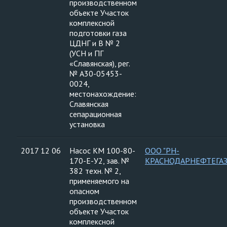
производственном
объекте Участок
комплексной
подготовки газа
ЦДНГ и В № 2
(УСН и ПГ
«Славянская), рег.
№ А30-05453-
0024,
местонахождение:
Славянская
сепарационная
установка
2017 12 06
Насос КМ 100-80-
ООО "РН-
170-Е-У2, зав. №
КРАСНОДАРНЕФТЕГАЗ
382 техн. № 2,
применяемого на
опасном
производственном
объекте Участок
комплексной