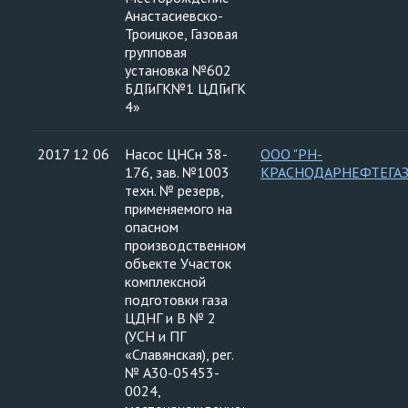
Анастасиевско-
Троицкое, Газовая
групповая
установка №602
БДГиГК№1 ЦДГиГК
4»
2017 12 06
Насос ЦНСн 38-
ООО "РН-
176, зав. №1003
КРАСНОДАРНЕФТЕГАЗ
техн. № резерв,
применяемого на
опасном
производственном
объекте Участок
комплексной
подготовки газа
ЦДНГ и В № 2
(УСН и ПГ
«Славянская), рег.
№ А30-05453-
0024,