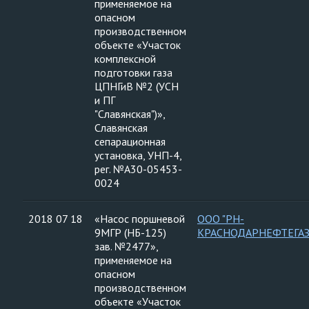
применяемое на
опасном
производственном
объекте «Участок
комплексной
подготовки газа
ЦПНГиВ №2 (УСН
и ПГ
"Славянская")»,
Славянская
сепарационная
установка, УНП-4,
рег. №А30-05453-
0024
2018 07 18
«Насос поршневой
ООО "РН-
9МГР (НБ-125)
КРАСНОДАРНЕФТЕГАЗ
зав. №2477»,
применяемое на
опасном
производственном
объекте «Участок