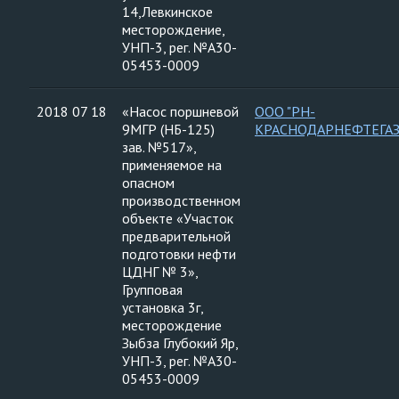
14,Левкинское
месторождение,
УНП-3, рег. №А30-
05453-0009
2018 07 18
«Насос поршневой
ООО "РН-
9МГР (НБ-125)
КРАСНОДАРНЕФТЕГАЗ
зав. №517»,
применяемое на
опасном
производственном
объекте «Участок
предварительной
подготовки нефти
ЦДНГ № 3»,
Групповая
установка 3г,
месторождение
Зыбза Глубокий Яр,
УНП-3, рег. №А30-
05453-0009