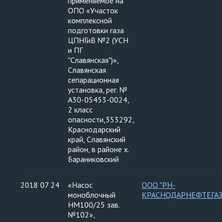
применяемое на
ОПО «Участок
комплексной
подготовки газа
ЦПНГиВ №2 (УСН
и ПГ
"Славянская")»,
Славянская
сепарационная
установка, рег. №
А30-05453-0024,
2 класс
опасности,353292,
Краснодарский
край, Славянский
район, в районе х.
Бараниковский
2018 07 24
«Насос
ООО "РН-
моноблочный
КРАСНОДАРНЕФТЕГАЗ
НМ100/25 зав.
№102»,