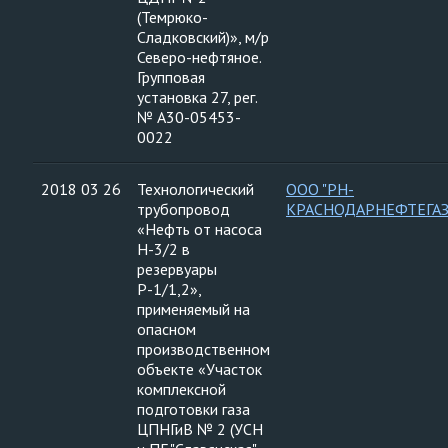
(Темрюко-
Сладковский)», м/р
Северо-нефтяное.
Групповая
установка 27, рег.
№ А30-05453-
0022
2018 03 26
Технологический
ООО "РН-
трубопровод
КРАСНОДАРНЕФТЕГАЗ
«Нефть от насоса
Н-3/2 в
резервуары
Р-1/1,2»,
применяемый на
опасном
производственном
объекте «Участок
комплексной
подготовки газа
ЦПНГиВ № 2 (УСН