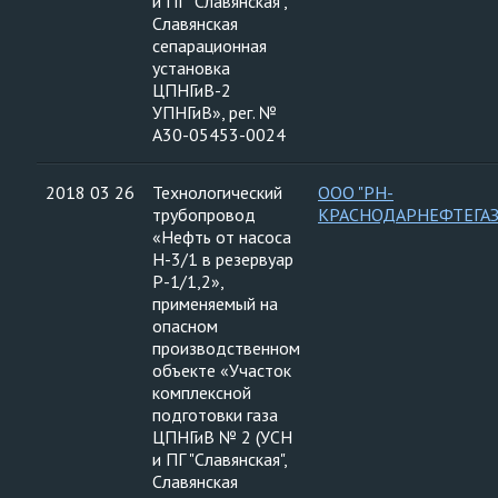
и ПГ "Славянская",
Славянская
сепарационная
установка
ЦПНГиВ-2
УПНГиВ», рег. №
А30-05453-0024
2018 03 26
Технологический
ООО "РН-
трубопровод
КРАСНОДАРНЕФТЕГАЗ
«Нефть от насоса
Н-3/1 в резервуар
Р-1/1,2»,
применяемый на
опасном
производственном
объекте «Участок
комплексной
подготовки газа
ЦПНГиВ № 2 (УСН
и ПГ "Славянская",
Славянская