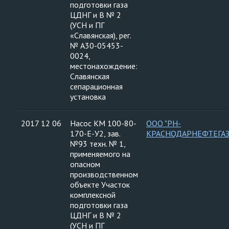
подготовки газа
ЦДНГ и В № 2
(УСН и ПГ
«Славянская), рег.
№ А30-05453-
0024,
местонахождение:
Славянская
сепарационная
установка
2017 12 06
Насос КМ 100-80-
ООО "РН-
170-Е-У2, зав.
КРАСНОДАРНЕФТЕГАЗ
№93 техн. № 1,
применяемого на
опасном
производственном
объекте Участок
комплексной
подготовки газа
ЦДНГ и В № 2
(УСН и ПГ