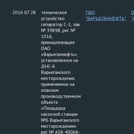
2016 07 28
техническое
ПАО
устройство
"ВАРЬЕГАННЕФТЬ"
"
сепаратор С-1, зав.
№ 39898, рег. №
1016,
принадлежащее
ОАО
«Варьеганнефть»,
установленное на
ДНС-6
Варьеганского
месторождения,
применяемое на
опасном
производственном
объекте
«Площадка
насосной станции
№6 Варьеганского
месторождения»
рег. № А58-40066-