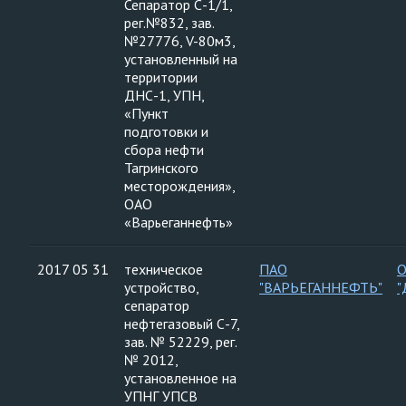
Сепаратор С-1/1,
рег.№832, зав.
№27776, V-80м3,
установленный на
территории
ДНС-1, УПН,
«Пункт
подготовки и
сбора нефти
Тагринского
месторождения»,
ОАО
«Варьеганнефть»
2017 05 31
техническое
ПАО
устройство,
"ВАРЬЕГАННЕФТЬ"
"
сепаратор
нефтегазовый С-7,
зав. № 52229, рег.
№ 2012,
установленное на
УПНГ УПСВ