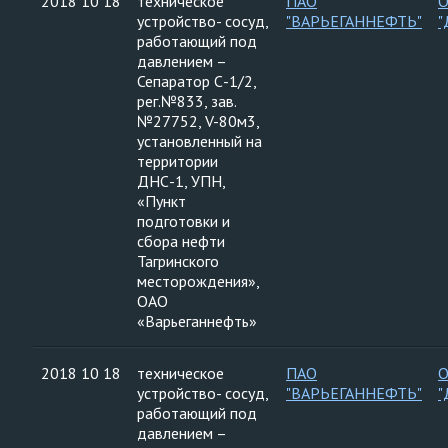
2018 10 18
техническое
ПАО
устройство- сосуд,
"ВАРЬЕГАННЕФТЬ"
"
работающий под
давлением –
Сепаратор С-1/2,
рег.№833, зав.
№27752, V-80м3,
установленный на
территории
ДНС-1, УПН,
«Пункт
подготовки и
сбора нефти
Тагринского
месторождения»,
ОАО
«Варьеганнефть»
2018 10 18
техническое
ПАО
устройство- сосуд,
"ВАРЬЕГАННЕФТЬ"
"
работающий под
давлением –