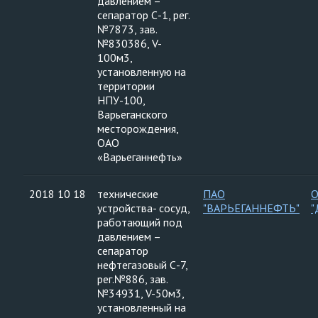
давлением –
сепаратор С-1, рег.
№7873, зав.
№830386, V-
100м3,
установленную на
территории
НПУ-100,
Варьеганского
месторождения,
ОАО
«Варьеганнефть»
2018 10 18
технические
ПАО
устройства- сосуд,
"ВАРЬЕГАННЕФТЬ"
"
работающий под
давлением –
сепаратор
нефтегазовый С-7,
рег.№886, зав.
№34931, V-50м3,
установленный на