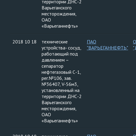
территории ДНС-2
Варьеганского
месторождения,
ОАО
«Варьеганнефть»
2018 10 18
технические
ПАО
устройства- сосуд,
"ВАРЬЕГАННЕФТЬ"
"
работающий под
давлением –
сепаратор
нефтегазовый С-1,
рег.№106, зав.
№36407, V-56м3,
установленный на
территории ДНС-2
Варьеганского
месторождения,
ОАО
«Варьеганнефть»