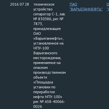
2016 07 28
техническое
ПАО
устройство
"ВАРЬЕГАННЕФТЬ"
"
сепаратор С-1, зав.
№ 830386, рег. №
7873,
принадлежащее
ОАО
«Варьеганнефть»,
установленное на
НПУ-100
Варьеганского
месторождения,
применяемое на
опасном
производственном
объекте
«Площадка
установки по
переработке
нефти НПУ-100»
рег. № А58-40066-
0026