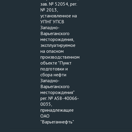
зав. № 52054, рег.
№ 2013,
установленное на
УПНГ УПСВ
Западно-
Варьеганского
месторождения,
эксплуатируемое
на опасном
производственном
объекте "Пункт
подготовки и
сбора нефти
Западно-
Варьеганского
месторождения"
рег. № А58-40066-
0035,
принадлежащее
ОАО
"Варьеганнефть"