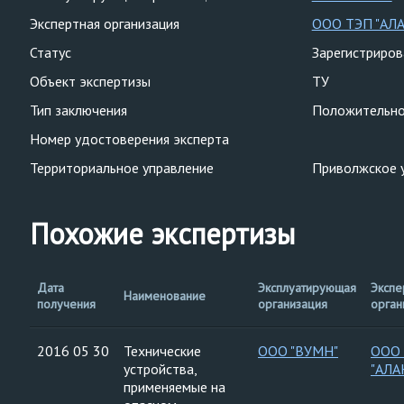
Экспертная организация
ООО ТЭП "АЛ
Статус
Зарегистриро
Объект экспертизы
ТУ
Тип заключения
Положительн
Номер удостоверения эксперта
Территориальное управление
Приволжское 
Похожие экспертизы
Дата
Эксплуатирующая
Экспе
Наименование
получения
организация
орган
2016 05 30
Технические
ООО "ВУМН"
ООО
устройства,
"АЛА
применяемые на