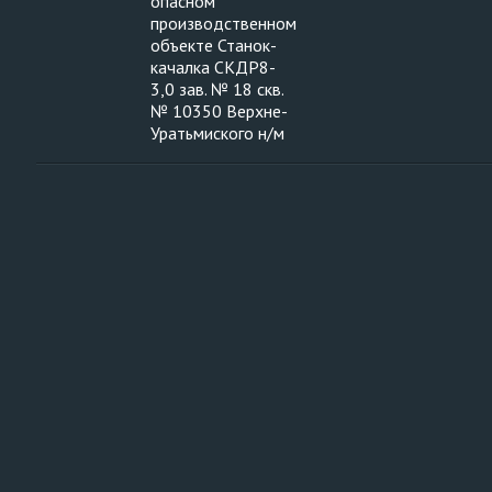
опасном
производственном
объекте Станок-
качалка СКДР8-
3,0 зав. № 18 скв.
№ 10350 Верхне-
Уратьмиского н/м