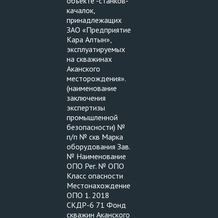
объекте -станков-
качалок,
принадлежащих
ЗАО «Предприятие
Кара Алтын»,
эксплуатируемых
на скважинах
Аканского
месторождения».
(наименование
заключения
экспертизы
промышленной
безопасности) №
п/п № скв Марка
оборудования Зав.
№ Наименование
ОПО Рег. № ОПО
Класс опасности
Местонахождение
ОПО 1. 2018
СКДР-6 71 Фонд
скважин Аканского