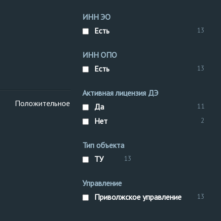
ИНН ЭО
Есть
13
ИНН ОПО
Есть
13
Активная лицензия ДЭ
Положительное
Скважина
IV класс
Да
11
Класс опасности ОПО
Нет
2
СКДР
рег. №
техническое устройство
Тип объекта
месторождения
ТУ
13
Управление
Приволжское управление
13