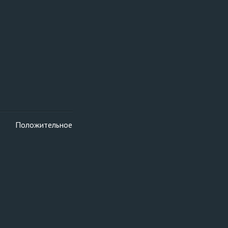
Положительное
Скважина
IV класс
Класс опасности ОПО
СКДР
рег. №
техническое устройство
месторождения