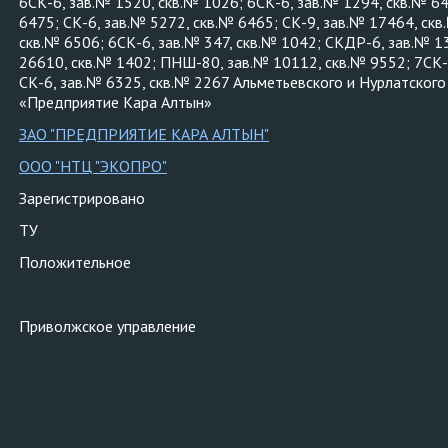
6СК-6, зав.№ 1520, скв.№ 1026; 6СК-6, зав.№ 1294, скв.№ 64
6475; СК-6, зав.№ 5272, скв.№ 6465; СК-9, зав.№ 17464, скв
скв.№ 6506; 6СК-6, зав.№ 347, скв.№ 1042; СКДР-6, зав.№ 13
26610, скв.№ 1402; ПНШ-80, зав.№ 10112, скв.№ 9552; 7СК-8
СК-6, зав.№ 6325, скв.№ 2267 Альметьевского и Нурлатского
«Предприятие Кара Алтын»
ЗАО "ПРЕДПРИЯТИЕ КАРА АЛТЫН"
ООО "НТЦ "ЭКОПРО"
Зарегистрировано
ТУ
Положительное
Приволжское управление