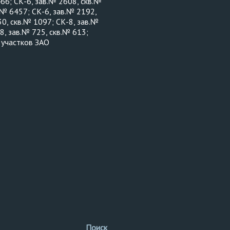
66; СК-6, зав.№ 2608, скв.№
.№ 6457; СК-6, зав.№ 2192,
0, скв.№ 1097; СК-8, зав.№
, зав.№ 725, скв.№ 613;
 участков ЗАО
Поиск