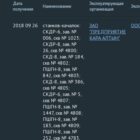
Дата
Эксплуатирующая
Наименование
Эксп
получения
организация
2018 09 26
станков-качалок:
ЗАО
ООО
СКДР-6, зав. №
"ПРЕДПРИЯТИЕ
006, скв № 1023;
КАРА АЛТЫН"
СКДР-8, зав. №
26, скв № 4800;
СКД-8, зав. № 184,
скв № 4802;
ПШГН-8, зав. №
842, скв № 4803;
СКД-8, зав. № 386,
скв № 4805;
СКДР-6, зав. № 5,
скв № 4807;
ПШГН-8, зав. №
1447, скв № 4808;
ПШГН-8, зав. №
183, скв № 4809;
ПШГН-8, зав. №
252, скв № 4783.