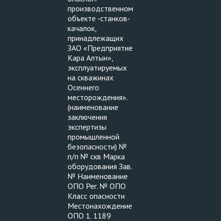
производственном
объекте -станков-
качалок,
принадлежащих
ЗАО «Предприятие
Кара Алтын»,
эксплуатируемых
на скважинах
Осеннего
месторождения».
(наименование
заключения
экспертизы
промышленной
безопасности) №
п/п № скв Марка
оборудования Зав.
№ Наименование
ОПО Рег. № ОПО
Класс опасности
Местонахождение
ОПО 1. 1189