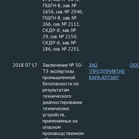
ПШГН-8, зав. №
1656, скв. № 2046;
ПШГН-8, зав. №
266, скв. № 2111;
СКДР-8, зав. №
29, скв. № 2150;
СКДР-6, зав. №
186, скв. № 2251.
2018 07 17
Заключение № 50-
ЗАО
ООО
ТЭ экспертизы
"ПРЕДПРИЯТИЕ
промышленной
КАРА АЛТЫН"
безопасности по
результатам
технического
диагностирования
технических
устройств,
применяемых на
опасном
производственном