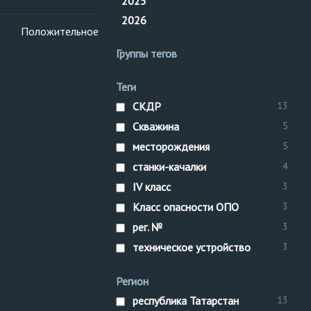
2025
2026
Положительное
СКДР
Группы тегов
Теги
СКДР
13
Скважина
5
месторождения
5
станки-качалки
4
IV класс
3
Класс опасности ОПО
3
рег. №
3
техническое устройство
3
Регион
республика Татарстан
13