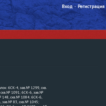
Вход
Регистрация
ок: 6СК-4, зав.№ 1299, скв.
 скв.№ 1091; 6СК-6, зав.№
№ 148, скв.№ 1084; 6СК-6,
, зав.№ 83, скв.№ 1045;