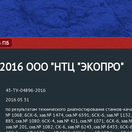
з ПБ
-2016 ООО "НТЦ "ЭКОПРО"
43-ТУ-04896-2016
2016 05 31
по результатам технического диагностирования станков-качал
№ 1068; 6СК-6, зав.№ 1474, скв.№ 6591; 6СК-6, зав.№ 1132,
885, скв.№ 1080; 6СК-4, зав.№ 421, скв.№ 1071; 6СК-6, зав.
зав.№ 201, скв.№ 1082; СК-6, зав.№ 6243, скв.№ 6433; 6СК-6