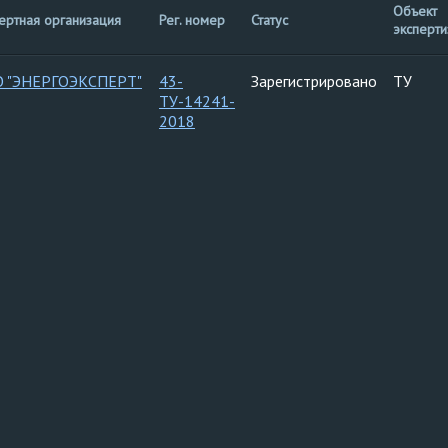
Объект
ертная организация
Рег. номер
Статус
эксперт
 "ЭНЕРГОЭКСПЕРТ"
43-
Зарегистрировано
ТУ
ТУ-14241-
2018