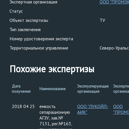
Экспертная организация
ООО "ПРОМЭ
Статус
Объект экспертизы
ТУ
Тип заключения
Номер удостоверения эксперта
Территориальное управление
Северо-Уральс
Похожие экспертизы
Дата
Эксплуатирующая
Эксперт
Наименование
получения
организация
организ
2018 04 25
емкость
ООО "ЛУКОЙЛ-
ООО
сепарационную
АИК"
"ПРОМ
АГЗУ, зав.№
7131, рег.№163,