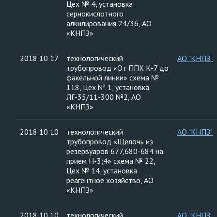
Цех № 4, установка
сернокислотного
алкилирования 24/36, АО
«КНПЗ»
2018 10 17
технологический
АО "КНПЗ"
трубопровод «От ППК К-7 до
факельной линии» схема №
118, Цех № 1, установка
ЛГ-35/11-300 №2, АО
«КНПЗ»
2018 10 10
технологический
АО "КНПЗ"
трубопровод «Щелочь из
резервуаров 677,680-684 на
прием Н-3;4» схема № 22,
Цех № 14, установка
реагентное хозяйство, АО
«КНПЗ»
2018 10 10
технологический
АО "КНПЗ"