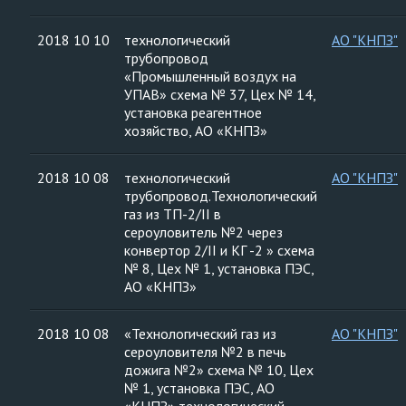
2018 10 10
технологический
АО "КНПЗ"
трубопровод
«Промышленный воздух на
УПАВ» схема № 37, Цех № 14,
установка реагентное
хозяйство, АО «КНПЗ»
2018 10 08
технологический
АО "КНПЗ"
трубопровод.Технологический
газ из ТП-2/II в
сероуловитель №2 через
конвертор 2/II и КГ -2 » схема
№ 8, Цех № 1, установка ПЭС,
АО «КНПЗ»
2018 10 08
«Технологический газ из
АО "КНПЗ"
сероуловителя №2 в печь
дожига №2» схема № 10, Цех
№ 1, установка ПЭС, АО