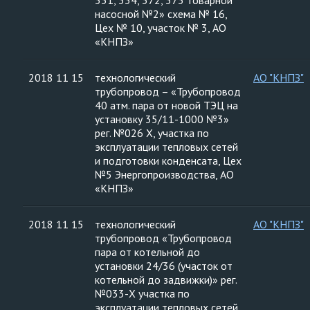
331, 334, 372, 373 товарной
насосной №2» схема № 16,
Цех № 10, участок № 3, АО
«КНПЗ»
2018 11 15
технологический
АО "КНПЗ"
трубопровод – «Трубопровод
40 атм. пара от новой ТЭЦ на
установку 35/11-1000 №3»
рег. №026 Х, участка по
эксплуатации тепловых сетей
и подготовки конденсата, Цех
№5 Энергопроизводства, АО
«КНПЗ»
2018 11 15
технологический
АО "КНПЗ"
трубопровод «Трубопровод
пара от котельной до
установки 24/36 (участок от
котельной до задвижки)» рег.
№033-Х участка по
эксплуатации тепловых сетей