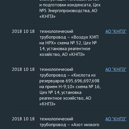
и подготовки конденсата, Цех
№5 Энергопроизводства, АО
«КНПЗ»
2018 10 18
технологический
АО "КНПЗ"
трубопровод – «Воздух КИП
на НРХ» схема № 52, Цех №
14, установка реагентное
хозяйство, АО «КНПЗ»
2018 10 18
технологический
АО "КНПЗ"
трубопровод – «Кислота из
резервуаров 695,696,697,698
на прием Н-9;10» схема № 16,
Цех № 14, установка
реагентное хозяйство, АО
«КНПЗ»
2018 10 18
технологический
АО "КНПЗ"
трубопровод – «Азот низкого