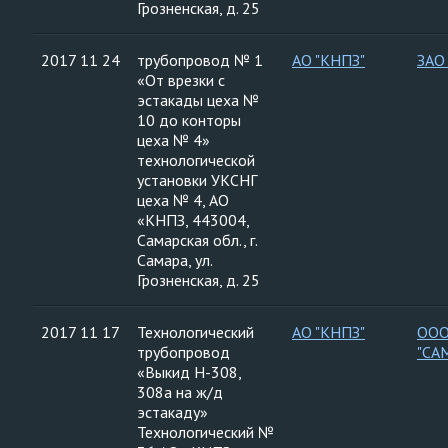
Грозненская, д. 25
2017 11 24
трубопровод № 1
АО "КНПЗ"
ЗАО
«От врезки с
эстакады цеха №
10 до конторы
цеха № 4»
технологической
установки УКСНГ
цеха № 4, АО
«КНПЗ, 443004,
Самарская обл., г.
Самара, ул.
Грозненская, д. 25
2017 11 17
Технологический
АО "КНПЗ"
ООО
трубопровод
"СА
«Выкид Н-308,
308а на ж/д
эстакаду»
Технологический №