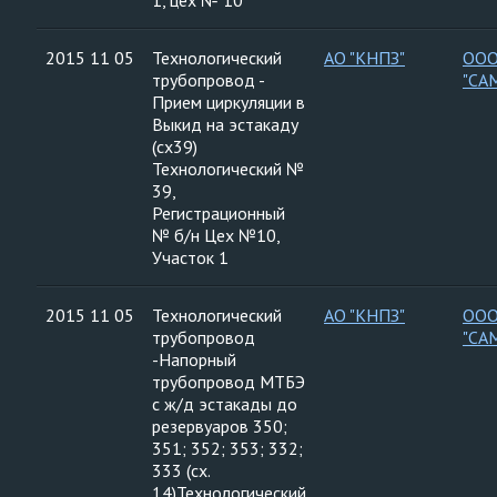
1, цех № 10
2015 11 05
Технологический
АО "КНПЗ"
ООО
трубопровод -
"СА
Прием циркуляции в
Выкид на эстакаду
(сх39)
Технологический №
39,
Регистрационный
№ б/н Цех №10,
Участок 1
2015 11 05
Технологический
АО "КНПЗ"
ООО
трубопровод
"СА
-Напорный
трубопровод МТБЭ
с ж/д эстакады до
резервуаров 350;
351; 352; 353; 332;
333 (сх.
14)Технологический