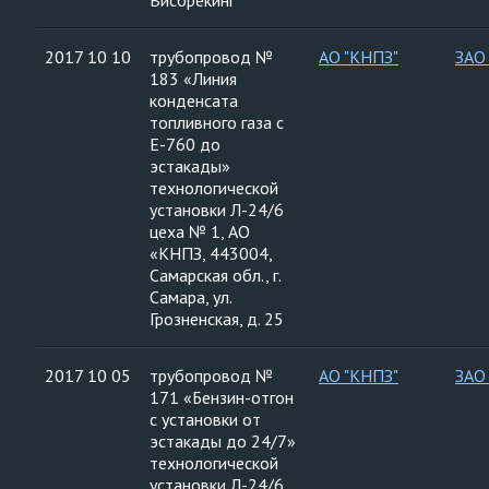
Висбрекинг
2017 10 10
трубопровод №
АО "КНПЗ"
ЗАО
183 «Линия
конденсата
топливного газа с
Е-760 до
эстакады»
технологической
установки Л-24/6
цеха № 1, АО
«КНПЗ, 443004,
Самарская обл., г.
Самара, ул.
Грозненская, д. 25
2017 10 05
трубопровод №
АО "КНПЗ"
ЗАО
171 «Бензин-отгон
с установки от
эстакады до 24/7»
технологической
установки Л-24/6