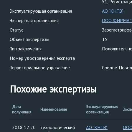
51, Регистрац
Эксплуатирующая организация
АО "КНПЗ"
Экспертная организация
ООО ФИРМА 
Статус
Зарегистриро
Объект экспертизы
ТУ
Тип заключения
Положительн
Номер удостоверения эксперта
Территориальное управление
Средне-Повол
Похожие экспертизы
Дата
Эксплуатирующая
Наименование
Эксп
получения
организация
2018 12 20
технологический
АО "КНПЗ"
ООО