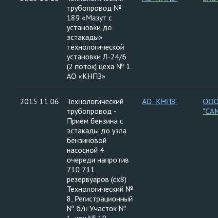
трубопровод №
189 «Мазут с
установки до
эстакады»
технологической
установки Л-24/6
(2 поток) цеха № 1
АО «КНПЗ»
2015 11 06
Технологический
АО "КНПЗ"
ООО
трубопровод -
"СА
Прием бензина с
эстакады до узла
бензиновой
насосной 4
очереди напротив
710,711
резервуаров (сх8)
Технологический №
8, Регистрационный
№ б/н Участок №