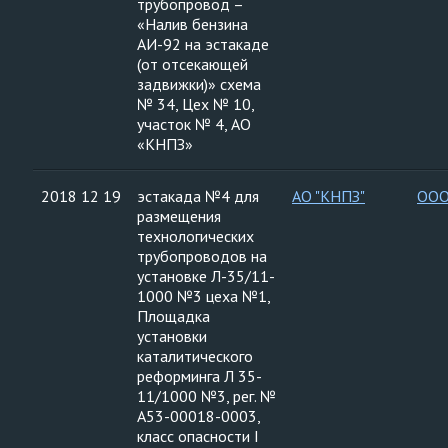
трубопровод –
«Налив бензина
АИ-92 на эстакаде
(от отсекающей
задвижки)» схема
№ 34, Цех № 10,
участок № 4, АО
«КНПЗ»
2018 12 19
эстакада №4 для
АО "КНПЗ"
ООО
размещения
технологических
трубопроводов на
установке Л-35/11-
1000 №3 цеха №1,
Площадка
установки
каталитического
реформинга Л 35-
11/1000 №3, рег. №
А53-00018-0003,
класс опасности I