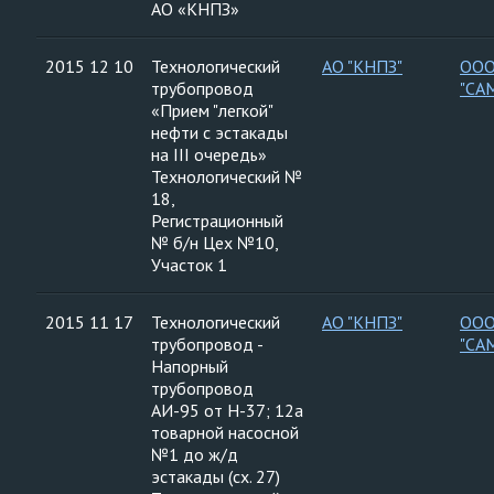
АО «КНПЗ»
2015 12 10
Технологический
АО "КНПЗ"
ООО
трубопровод
"СА
«Прием "легкой"
нефти с эстакады
на III очередь»
Технологический №
18,
Регистрационный
№ б/н Цех №10,
Участок 1
2015 11 17
Технологический
АО "КНПЗ"
ООО
трубопровод -
"СА
Напорный
трубопровод
АИ-95 от Н-37; 12а
товарной насосной
№1 до ж/д
эстакады (сх. 27)