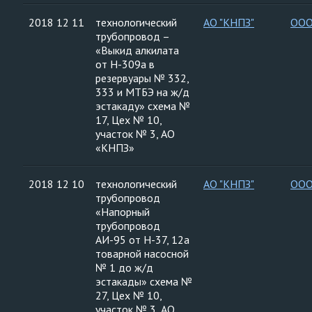
2018 12 11
технологический
АО "КНПЗ"
ООО
трубопровод –
«Выкид алкилата
от Н-309а в
резервуары № 332,
333 и МТБЭ на ж/д
эстакаду» схема №
17, Цех № 10,
участок № 3, АО
«КНПЗ»
2018 12 10
технологический
АО "КНПЗ"
ООО
трубопровод
«Напорный
трубопровод
АИ-95 от Н-37, 12а
товарной насосной
№ 1 до ж/д
эстакады» схема №
27, Цех № 10,
участок № 3, АО