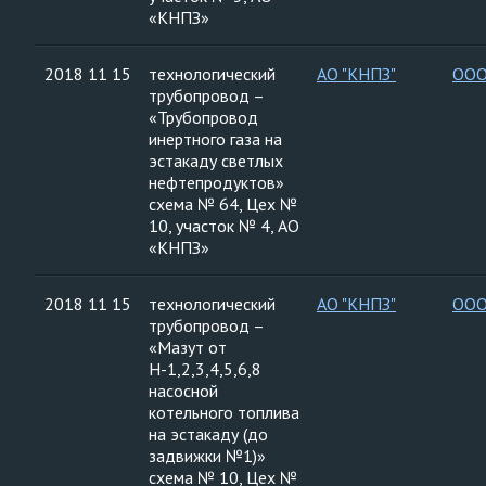
«КНПЗ»
2018 11 15
технологический
АО "КНПЗ"
ООО
трубопровод –
«Трубопровод
инертного газа на
эстакаду светлых
нефтепродуктов»
схема № 64, Цех №
10, участок № 4, АО
«КНПЗ»
2018 11 15
технологический
АО "КНПЗ"
ООО
трубопровод –
«Мазут от
Н-1,2,3,4,5,6,8
насосной
котельного топлива
на эстакаду (до
задвижки №1)»
схема № 10, Цех №