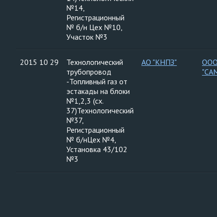
№14,
Регистрационный
№ б/н Цех №10,
Участок №3
2015 10 29
Технологический
АО "КНПЗ"
ООО
трубопровод
"СА
-Топливный газ от
эстакады на блоки
№1,2,3 (сх.
37)Технологический
№37,
Регистрационный
№ б/нЦех №4,
Установка 43/102
№3