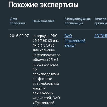
Похожие экспертизы
Дата
Эксплуатирующая
Эксперт
Наименование
получения
организация
организ
2016 09 07
резервуар РВС
ОАО
АО "ЭН
25 № Е8 (2) инв.
"Пушкинский
№ 3.3.1.1483
завод"
для хранения
нефтепродуктов
объемом 25 м3
площадки цеха
по
производству и
расфасовке
автомобильных
масел и
технических
жидкостей, ОАО
«Пушкинский