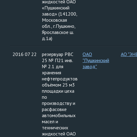
жидкостей ОАО
«Пушкинский
завод» (141200,
Московская
обл., г.Пушкино,
Ярославское ш.
д.1а)
2016 07 22
резервуар РВС
ОАО
АО "ЭН
25 № П21 инв.
"Пушкинский
№ 2.1 для
завод"
хранения
нефтепродуктов
объёмом 25 м3
площадки цеха
по
производству и
расфасовке
автомобильных
масел и
технических
жидкостей ОАО