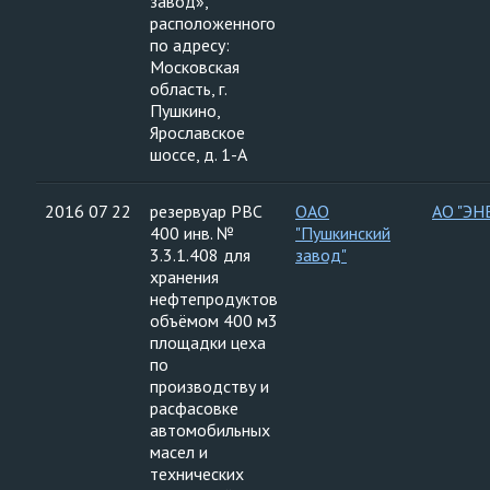
завод»,
расположенного
по адресу:
Московская
область, г.
Пушкино,
Ярославское
шоссе, д. 1-А
2016 07 22
резервуар РВС
ОАО
АО "ЭН
400 инв. №
"Пушкинский
3.3.1.408 для
завод"
хранения
нефтепродуктов
объёмом 400 м3
площадки цеха
по
производству и
расфасовке
автомобильных
масел и
технических