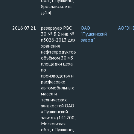
обл., г.Пушкино,
Ярославское ш.
д.1а)
2016 07 21
резервуар РВС
ОАО
АО "ЭН
30 № Б 2 инв.№
"Пушкинский
п3026-2013 для
завод"
хранения
нефтепродуктов
объёмом 30 м3
площадки цеха
по
производству и
расфасовке
автомобильных
масел и
технических
жидкостей ОАО
«Пушкинский
завод» (141200,
Московская
обл., г.Пушкино,