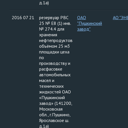
д.1а)
2016 07 21
резервуар РВС
ОАО
АО "ЭН
25 № Е8 (1) инв.
"Пушкинский
№ 274.4 для
завод"
хранения
нефтепродуктов
объёмом 25 м3
площадки цеха
по
производству и
расфасовке
автомобильных
масел и
технических
жидкостей ОАО
«Пушкинский
завод» (141200,
Московская
обл., г.Пушкино,
Ярославское ш.
д.1а)