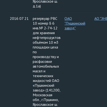
Ярославское ш.
д.1а)
2016 07 21
резервуар РВС
ОАО
АО "ЭН
10 номер Б 6
"Пушкинский
инв.№ 2-74-12
завод"
для хранения
нефтепродуктов
объёмом 10 м3
площадки цеха
по
производству и
расфасовке
автомобильных
масел и
технических
жидкостей ОАО
«Пушкинский
завод» (141200,
Московская
обл., г.Пушкино,
Ярославское ш.