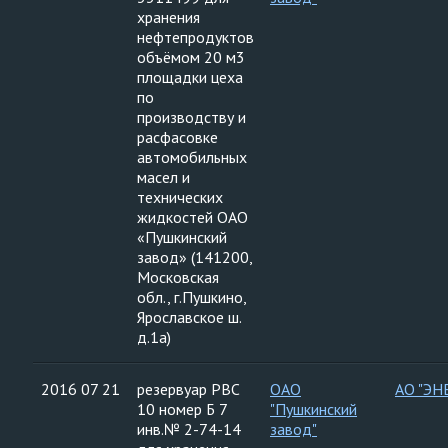
хранения
нефтепродуктов
объёмом 20 м3
площадки цеха
по
производству и
расфасовке
автомобильных
масел и
технических
жидкостей ОАО
«Пушкинский
завод» (141200,
Московская
обл., г.Пушкино,
Ярославское ш.
д.1а)
2016 07 21
резервуар РВС
ОАО
АО "ЭН
10 номер Б 7
"Пушкинский
инв.№ 2-74-14
завод"