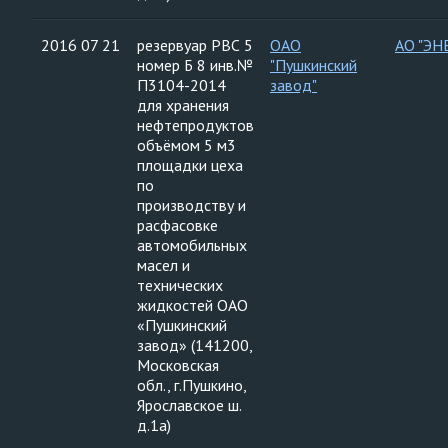
2016 07 21
резервуар РВС 5
ОАО
АО "ЭН
номер Б 8 инв.№
"Пушкинский
П3104-2014
завод"
для хранения
нефтепродуктов
объёмом 5 м3
площадки цеха
по
производству и
расфасовке
автомобильных
масел и
технических
жидкостей ОАО
«Пушкинский
завод» (141200,
Московская
обл., г.Пушкино,
Ярославское ш.
д.1а)