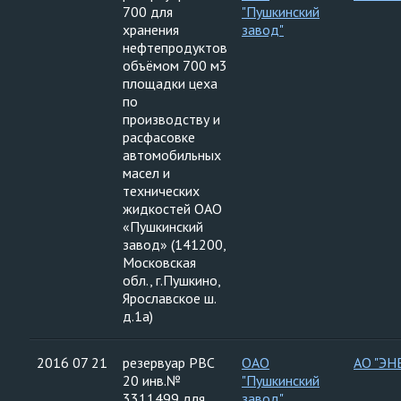
700 для
"Пушкинский
хранения
завод"
нефтепродуктов
объёмом 700 м3
площадки цеха
по
производству и
расфасовке
автомобильных
масел и
технических
жидкостей ОАО
«Пушкинский
завод» (141200,
Московская
обл., г.Пушкино,
Ярославское ш.
д.1а)
2016 07 21
резервуар РВС
ОАО
АО "ЭН
20 инв.№
"Пушкинский
3311499 для
завод"