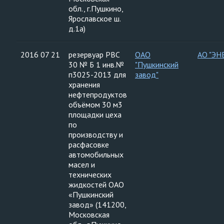
обл., г.Пушкино,
Ярославское ш.
д.1а)
2016 07 21
резервуар РВС
ОАО
АО "ЭН
30 № Б 1 инв.№
"Пушкинский
п3025-2013 для
завод"
хранения
нефтепродуктов
объёмом 30 м3
площадки цеха
по
производству и
расфасовке
автомобильных
масел и
технических
жидкостей ОАО
«Пушкинский
завод» (141200,
Московская