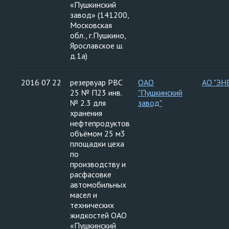
«Пушкинский
завод» (141200,
Московская
обл., г.Пушкино,
Ярославское ш.
д.1а)
2016 07 22
резервуар РВС
ОАО
АО "ЭН
25 № П23 инв.
"Пушкинский
№ 2.3 для
завод"
хранения
нефтепродуктов
объёмом 25 м3
площадки цеха
по
производству и
расфасовке
автомобильных
масел и
технических
жидкостей ОАО
«Пушкинский