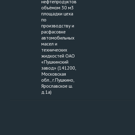
нефтепродуктов
объёмом 30 м3
площадки цеха
по
производству и
расфасовке
автомобильных
масел и
технических
жидкостей ОАО
«Пушкинский
завод» (141200,
Московская
обл., г.Пушкино,
Ярославское ш.
д.1а)