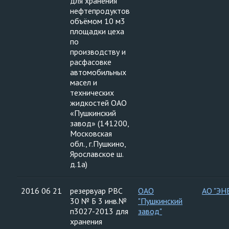
для хранения
нефтепродуктов
объёмом 10 м3
площадки цеха
по
производству и
расфасовке
автомобильных
масел и
технических
жидкостей ОАО
«Пушкинский
завод» (141200,
Московская
обл., г.Пушкино,
Ярославское ш.
д.1а)
2016 06 21
резервуар РВС
ОАО
АО "ЭН
30 № Б 3 инв.№
"Пушкинский
п3027-2013 для
завод"
хранения