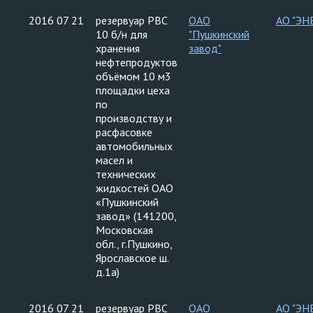
2016 07 21
резервуар РВС
ОАО
АО "ЭН
10 б/н для
"Пушкинский
хранения
завод"
нефтепродуктов
объёмом 10 м3
площадки цеха
по
производству и
расфасовке
автомобильных
масел и
технических
жидкостей ОАО
«Пушкинский
завод» (141200,
Московская
обл., г.Пушкино,
Ярославское ш.
д.1а)
2016 07 21
резервуар РВС
ОАО
АО "ЭН