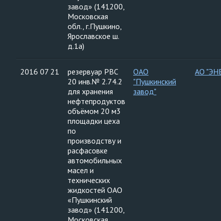
завод» (141200,
Московская
обл., г.Пушкино,
Ярославское ш.
д.1а)
2016 07 21
резервуар РВС
ОАО
АО "ЭН
20 инв.№ 2.74.2
"Пушкинский
для хранения
завод"
нефтепродуктов
объёмом 20 м3
площадки цеха
по
производству и
расфасовке
автомобильных
масел и
технических
жидкостей ОАО
«Пушкинский
завод» (141200,
Московская