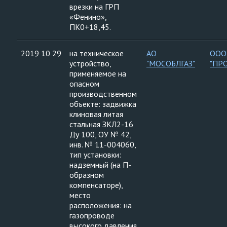
врезки на ГРП
«Фенино»,
ПК0+18,45.
2019 10 29
на техническое
АО
ООО
устройство,
"МОСОБЛГАЗ"
"ПР
применяемое на
опасном
производственном
объекте: задвижка
клиновая литая
стальная ЗКЛ2-16
Ду 100, ОУ № 42,
инв. № 11-004060,
тип установки:
надземный (на П-
образном
компенсаторе),
место
расположения: на
газопроводе
высокого давления