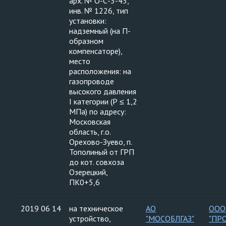
арх. № О-С-3-43,
инв. № 1226, тип
установки:
надземный (на П-
образном
компенсаторе),
место
расположения: на
газопроводе
высокого давления
I категории (Р ≤ 1,2
МПа) по адресу:
Московская
область, г.о.
Орехово-Зуево, п.
Тополиный от ГРП
до кот. совхоза
Озерецкий,
ПК0+5,6
2019 06 14
на техническое
АО
ООО
устройство,
"МОСОБЛГАЗ"
"ПР