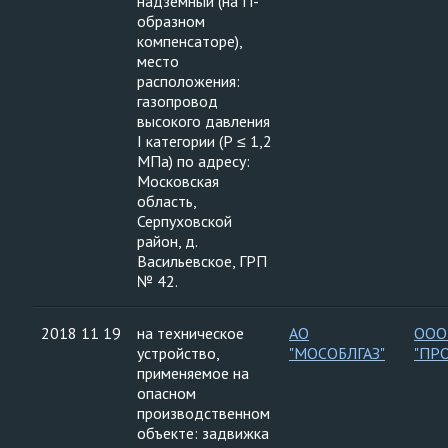
надземный (на П-
образном
компенсаторе),
место
расположения:
газопровод
высокого давления
I категории (Р ≤ 1,2
МПа) по адресу:
Московская
область,
Серпуховской
район, д.
Васильевское, ГРП
№ 42.
2018 11 19
на техническое
АО
ООО
устройство,
"МОСОБЛГАЗ"
"ПР
применяемое на
опасном
производственном
объекте: задвижка