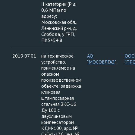
II категории (Р ≤
0,6 МПа) по
адресу:
Московская обл.,
Ленинский р-н, д.
Слобода, у ГРП,
ПК5+54,8
2019 07 01
на техническое
АО
ООО
устройство,
"МОСОБЛГАЗ"
"ПР
применяемое на
опасном
производственном
объекте: задвижка
клиновая
штампосварная
стальная ЗКС-16
Ду 100 с
двухлинзовым
компенсатором
КДМ-100, арх. №
О-С-1-136, инв. №