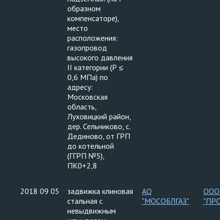
образном
компенсаторе),
место
расположения:
газопровод
высокого давления
II категории (Р ≤
0,6 МПа) по
адресу:
Московская
область,
Луховицкий район,
дер. Сельниково, с.
Дединово, от ГРП
до котельной
(ГГРП №5),
ПК0+2,8
2018 09 05
задвижка клиновая
АО
ООО
стальная с
"МОСОБЛГАЗ"
"ПР
невыдвижным