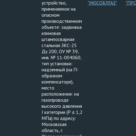
устройство,
"МОСОБЛГАЗ"
"ПР
применяемое на
опасном
производственном
объекте: задвижка
клиновая
штампосварная
стальная ЗКС-25
Ду 200, ОУ № 39,
инв. № 11-004060,
тип установки:
надземный (на П-
образном
компенсаторе),
место
расположения: на
газопроводе
высокого давления
I категории (Р ≤ 1,2
МПа) по адресу:
Московская
область, г.