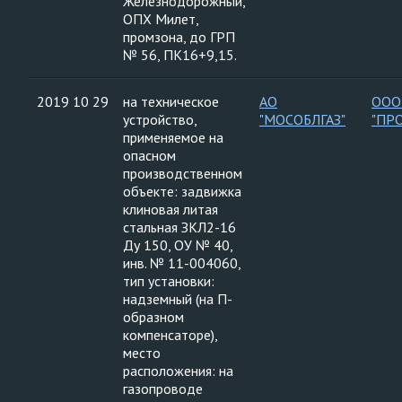
Железнодорожный,
ОПХ Милет,
промзона, до ГРП
№ 56, ПК16+9,15.
2019 10 29
на техническое
АО
ООО
устройство,
"МОСОБЛГАЗ"
"ПР
применяемое на
опасном
производственном
объекте: задвижка
клиновая литая
стальная ЗКЛ2-16
Ду 150, ОУ № 40,
инв. № 11-004060,
тип установки:
надземный (на П-
образном
компенсаторе),
место
расположения: на
газопроводе