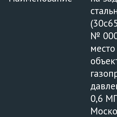
сталь
(30с65
№ 000
место
объек
газоп
давлен
0,6 МП
Москов