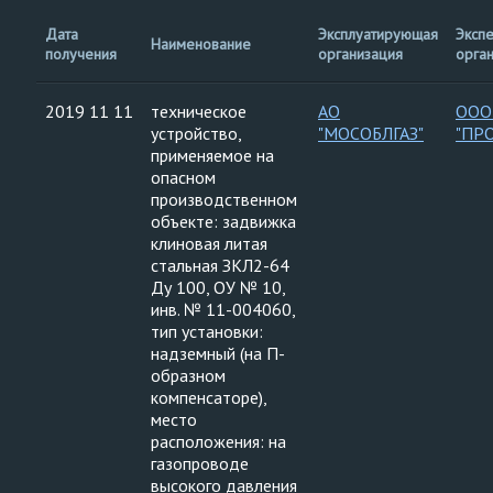
Дата
Эксплуатирующая
Эксп
Наименование
получения
организация
орга
2019 11 11
техническое
АО
ООО
устройство,
"МОСОБЛГАЗ"
"ПР
применяемое на
опасном
производственном
объекте: задвижка
клиновая литая
стальная ЗКЛ2-64
Ду 100, ОУ № 10,
инв. № 11-004060,
тип установки:
надземный (на П-
образном
компенсаторе),
место
расположения: на
газопроводе
высокого давления