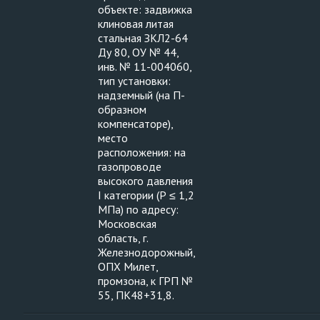
объекте: задвижка
клиновая литая
стальная ЗКЛ2-64
Ду 80, ОУ № 44,
инв. № 11-004060,
тип установки:
надземный (на П-
образном
компенсаторе),
место
расположения: на
газопроводе
высокого давления
I категории (Р ≤ 1,2
МПа) по адресу:
Московская
область, г.
Железнодорожный,
ОПХ Милет,
промзона, к ГРП №
55, ПК48+31,8.