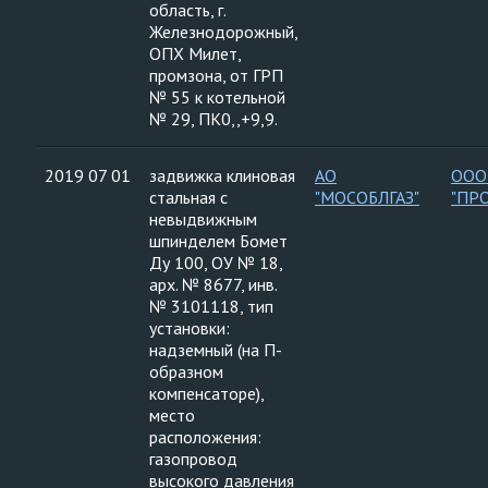
область, г.
Железнодорожный,
ОПХ Милет,
промзона, от ГРП
№ 55 к котельной
№ 29, ПК0,,+9,9.
2019 07 01
задвижка клиновая
АО
ООО
стальная с
"МОСОБЛГАЗ"
"ПР
невыдвижным
шпинделем Бомет
Ду 100, ОУ № 18,
арх. № 8677, инв.
№ 3101118, тип
установки:
надземный (на П-
образном
компенсаторе),
место
расположения:
газопровод
высокого давления