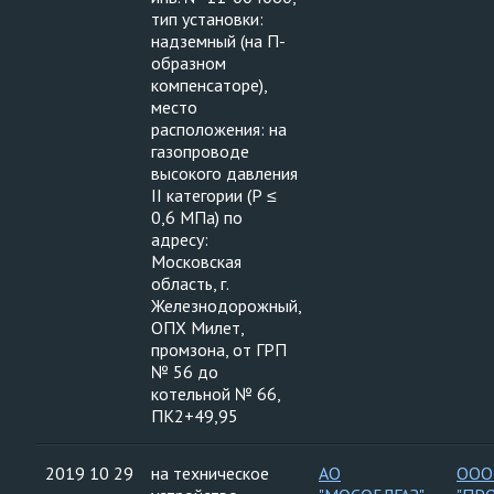
тип установки:
надземный (на П-
образном
компенсаторе),
место
расположения: на
газопроводе
высокого давления
II категории (Р ≤
0,6 МПа) по
адресу:
Московская
область, г.
Железнодорожный,
ОПХ Милет,
промзона, от ГРП
№ 56 до
котельной № 66,
ПК2+49,95
2019 10 29
на техническое
АО
ООО