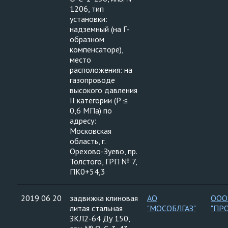
1206, тип
установки:
надземный (на Г-
образном
компенсаторе),
место
расположения: на
газопроводе
высокого давления
II категории (Р ≤
0,6 МПа) по
адресу:
Московская
область, г.
Орехово-Зуево, пр.
Толстого, ГРП № 7,
ПК0+54,3
2019 06 20
задвижка клиновая
АО
ООО
литая стальная
"МОСОБЛГАЗ"
"ПР
ЗКЛ2-64 Ду 150,