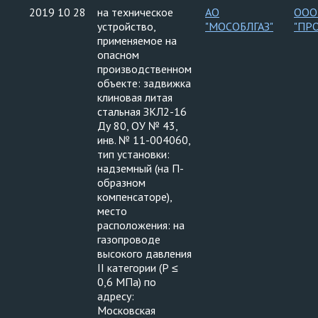
2019 10 28
на техническое
АО
ООО
устройство,
"МОСОБЛГАЗ"
"ПР
применяемое на
опасном
производственном
объекте: задвижка
клиновая литая
стальная ЗКЛ2-16
Ду 80, ОУ № 43,
инв. № 11-004060,
тип установки:
надземный (на П-
образном
компенсаторе),
место
расположения: на
газопроводе
высокого давления
II категории (Р ≤
0,6 МПа) по
адресу:
Московская