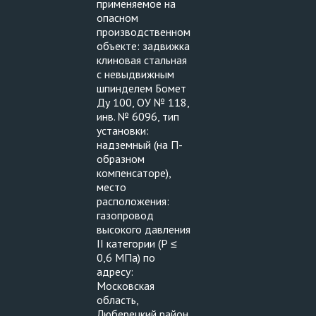
применяемое на
опасном
производственном
объекте: задвижка
клиновая стальная
с невыдвижным
шпинделем Бомет
Ду 100, ОУ № 118,
инв. № 6096, тип
установки:
надземный (на П-
образном
компенсаторе),
место
расположения:
газопровод
высокого давления
II категории (Р ≤
0,6 МПа) по
адресу:
Московская
область,
Люберецкий район,