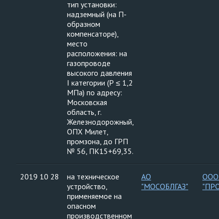
тип установки:
надземный (на П-
образном
компенсаторе),
место
расположения: на
газопроводе
высокого давления
I категории (Р ≤ 1,2
МПа) по адресу:
Московская
область, г.
Железнодорожный,
ОПХ Милет,
промзона, до ГРП
№ 56, ПК15+69,35.
2019 10 28
на техническое
АО
ООО
устройство,
"МОСОБЛГАЗ"
"ПР
применяемое на
опасном
производственном