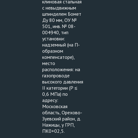
клиновая стальная
с невыдвижным
шпинделем Бомет
Ду 80 мм, ОУ №
501, инв. № 08-
004940, тип
установки:
надземный (на П-
образном
компенсаторе),
место
расположения: на
газопроводе
высокого давления
II категории (Р ≤
0,6 МПа) по
адресу:
Московская
область, Орехово-
Зуевский район, д.
Нажицы, у ГРП,
ПК0+02,5.