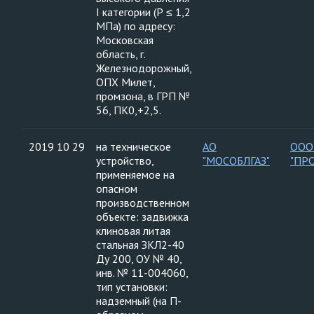
I категории (Р ≤ 1,2
МПа) по адресу:
Московская
область, г.
Железнодорожный,
ОПХ Милет,
промзона, в ГРП №
56, ПК0,+2,5.
2019 10 29
на техническое
АО
ООО
устройство,
"МОСОБЛГАЗ"
"ПР
применяемое на
опасном
производственном
объекте: задвижка
клиновая литая
стальная ЗКЛ2-40
Ду 200, ОУ № 40,
инв. № 11-004060,
тип установки:
надземный (на П-