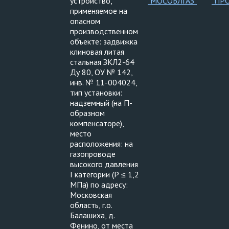
устройство,
"МОСОБЛГАЗ"
"ПР
применяемое на
опасном
производственном
объекте: задвижка
клиновая литая
стальная ЗКЛ2-64
Ду 80, ОУ № 142,
инв. № 11-004024,
тип установки:
надземный (на П-
образном
компенсаторе),
место
расположения: на
газопроводе
высокого давления
I категории (Р ≤ 1,2
МПа) по адресу:
Московская
область, г.о.
Балашиха, д.
Фенино, от места