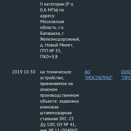
II категории (Р ≤
0,6 МПа) по
адресу:
Московская
область, г.о.
Балашиха, г.
Железнодорожный,
д. Новый Милет,
ГРП № 35,
ПК0+9,8
2019 10 30
на техническое
АО
ООО
устройство,
"МОСОБЛГАЗ"
"ПР
применяемое на
опасном
производственном
объекте: задвижка
клиновая
штампосварная
стальная ЗКС-25
Ду 100, ОУ № 41,
инв. № 11-004060,