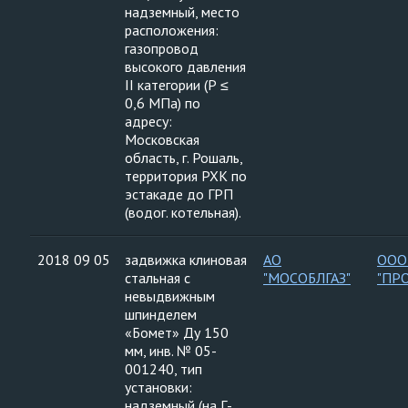
надземный, место
расположения:
газопровод
высокого давления
II категории (Р ≤
0,6 МПа) по
адресу:
Московская
область, г. Рошаль,
территория РХК по
эстакаде до ГРП
(водог. котельная).
2018 09 05
задвижка клиновая
АО
ООО
стальная с
"МОСОБЛГАЗ"
"ПР
невыдвижным
шпинделем
«Бомет» Ду 150
мм, инв. № 05-
001240, тип
установки:
надземный (на Г-