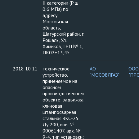
II категории (Р ≤
0,6 МПа) по
адресу:
Московская
область,
Шатурский район, г.
Рошаль, Ул.
Химиков, ГРП № 1,
ПК02+13,45.
2018 10 11
техническое
АО
ООО
устройство,
"МОСОБЛГАЗ"
"ПР
применяемое на
опасном
производственном
объекте: задвижка
клиновая
штампосварная
стальная ЗКС-25
Ду 200, инв. №
00061407, арх. №
9-4, тип установки: