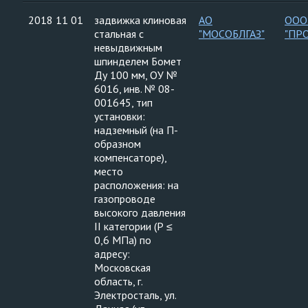
2018 11 01
задвижка клиновая
АО
ООО
стальная с
"МОСОБЛГАЗ"
"ПР
невыдвижным
шпинделем Бомет
Ду 100 мм, ОУ №
6016, инв. № 08-
001645, тип
установки:
надземный (на П-
образном
компенсаторе),
место
расположения: на
газопроводе
высокого давления
II категории (Р ≤
0,6 МПа) по
адресу:
Московская
область, г.
Электросталь, ул.