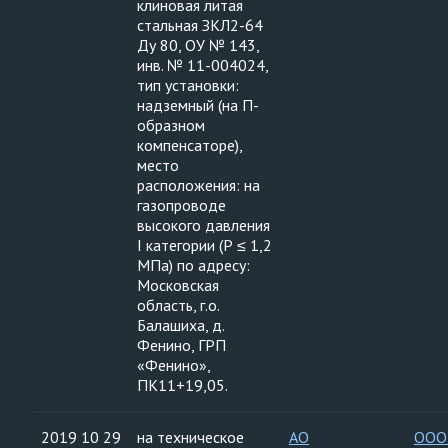
клиновая литая
стальная ЗКЛ2-64
Ду 80, ОУ № 143,
инв. № 11-004024,
тип установки:
надземный (на П-
образном
компенсаторе),
место
расположения: на
газопроводе
высокого давления
I категории (Р ≤ 1,2
МПа) по адресу:
Московская
область, г.о.
Балашиха, д.
Фенино, ГРП
«Фенино»,
ПК11+19,05.
2019 10 29
на техническое
АО
ООО