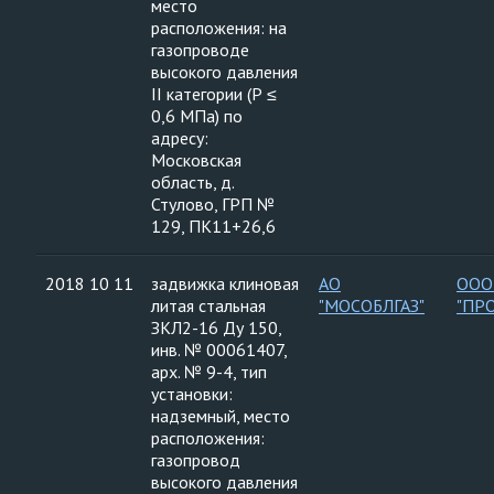
место
расположения: на
газопроводе
высокого давления
II категории (Р ≤
0,6 МПа) по
адресу:
Московская
область, д.
Стулово, ГРП №
129, ПК11+26,6
2018 10 11
задвижка клиновая
АО
ООО
литая стальная
"МОСОБЛГАЗ"
"ПР
ЗКЛ2-16 Ду 150,
инв. № 00061407,
арх. № 9-4, тип
установки:
надземный, место
расположения:
газопровод
высокого давления