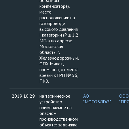
образном
компенсаторе),
место
расположения: на
газопроводе
высокого давления
I категории (Р ≤ 1,2
МПа) по адресу:
Московская
область, г.
Железнодорожный,
ОПХ Милет,
промзона, от места
врезки к ГРП № 56,
ПК0.
2019 10 29
на техническое
АО
ООО
устройство,
"МОСОБЛГАЗ"
"ПР
применяемое на
опасном
производственном
объекте: задвижка