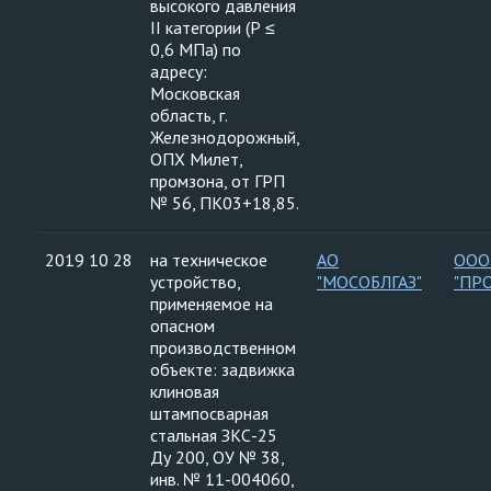
высокого давления
II категории (Р ≤
0,6 МПа) по
адресу:
Московская
область, г.
Железнодорожный,
ОПХ Милет,
промзона, от ГРП
№ 56, ПК03+18,85.
2019 10 28
на техническое
АО
ООО
устройство,
"МОСОБЛГАЗ"
"ПР
применяемое на
опасном
производственном
объекте: задвижка
клиновая
штампосварная
стальная ЗКС-25
Ду 200, ОУ № 38,
инв. № 11-004060,