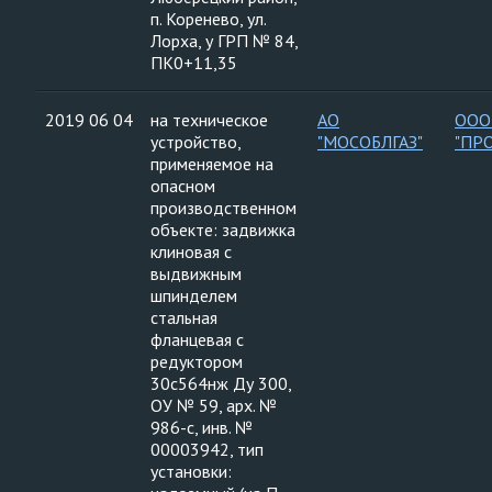
п. Коренево, ул.
Лорха, у ГРП № 84,
ПК0+11,35
2019 06 04
на техническое
АО
ООО
устройство,
"МОСОБЛГАЗ"
"ПР
применяемое на
опасном
производственном
объекте: задвижка
клиновая с
выдвижным
шпинделем
стальная
фланцевая с
редуктором
30с564нж Ду 300,
ОУ № 59, арх. №
986-с, инв. №
00003942, тип
установки: