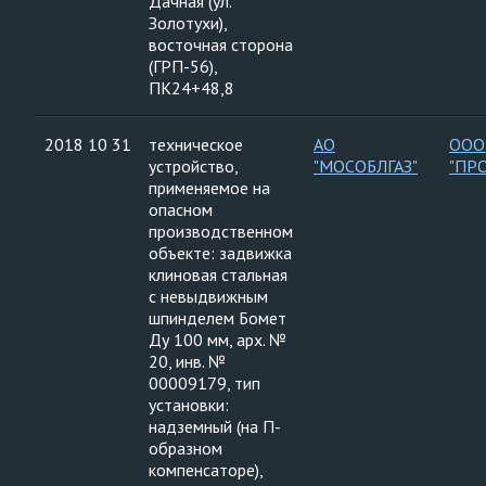
Дачная (ул.
Золотухи),
восточная сторона
(ГРП-56),
ПК24+48,8
2018 10 31
техническое
АО
ООО
устройство,
"МОСОБЛГАЗ"
"ПР
применяемое на
опасном
производственном
объекте: задвижка
клиновая стальная
с невыдвижным
шпинделем Бомет
Ду 100 мм, арх. №
20, инв. №
00009179, тип
установки:
надземный (на П-
образном
компенсаторе),