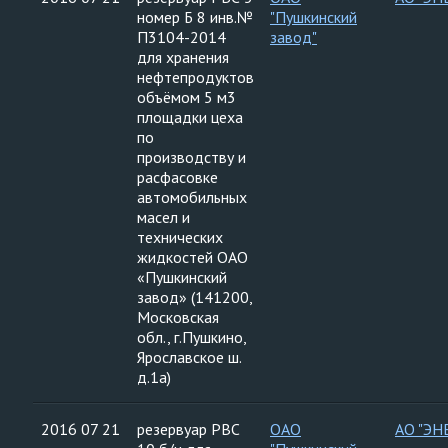
номер Б 8 инв.№
"Пушкинский
П3104-2014
завод"
для хранения
нефтепродуктов
объёмом 5 м3
площадки цеха
по
производству и
расфасовке
автомобильных
масел и
технических
жидкостей ОАО
«Пушкинский
завод» (141200,
Московская
обл., г.Пушкино,
Ярославское ш.
д.1а)
2016 07 21
резервуар РВС
ОАО
АО "ЭН