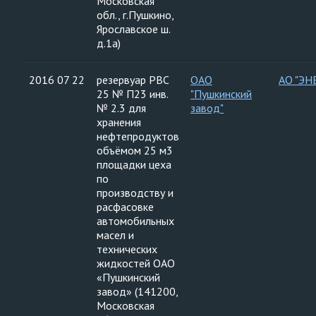
Московская
обл., г.Пушкино,
Ярославское ш.
д.1а)
2016 07 22
резервуар РВС
ОАО
АО "ЭН
25 № П23 инв.
"Пушкинский
№ 2.3 для
завод"
хранения
нефтепродуктов
объёмом 25 м3
площадки цеха
по
производству и
расфасовке
автомобильных
масел и
технических
жидкостей ОАО
«Пушкинский
завод» (141200,
Московская