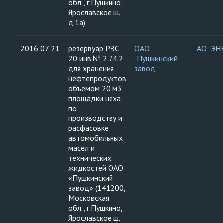
обл., г.Пушкино,
Ярославское ш.
д.1а)
2016 07 21
резервуар РВС
ОАО
АО "ЭН
20 инв.№ 2.74.2
"Пушкинский
для хранения
завод"
нефтепродуктов
объёмом 20 м3
площадки цеха
по
производству и
расфасовке
автомобильных
масел и
технических
жидкостей ОАО
«Пушкинский
завод» (141200,
Московская
обл., г.Пушкино,
Ярославское ш.