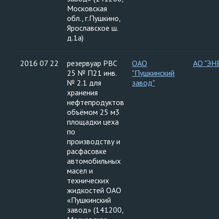
Московская
обл., г.Пушкино,
Ярославское ш.
д.1а)
2016 07 22
резервуар РВС
ОАО
АО "ЭН
25 № П21 инв.
"Пушкинский
№ 2.1 для
завод"
хранения
нефтепродуктов
объёмом 25 м3
площадки цеха
по
производству и
расфасовке
автомобильных
масел и
технических
жидкостей ОАО
«Пушкинский
завод» (141200,