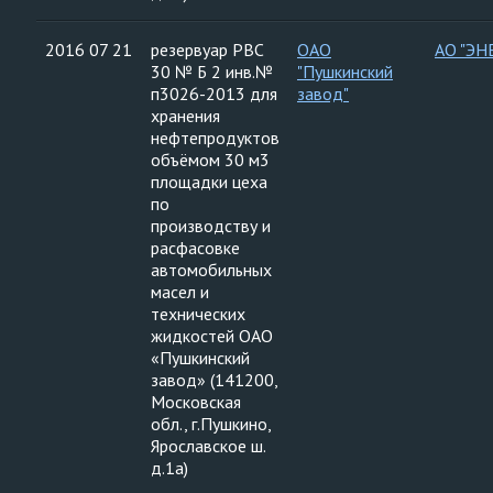
2016 07 21
резервуар РВС
ОАО
АО "ЭН
30 № Б 2 инв.№
"Пушкинский
п3026-2013 для
завод"
хранения
нефтепродуктов
объёмом 30 м3
площадки цеха
по
производству и
расфасовке
автомобильных
масел и
технических
жидкостей ОАО
«Пушкинский
завод» (141200,
Московская
обл., г.Пушкино,
Ярославское ш.
д.1а)