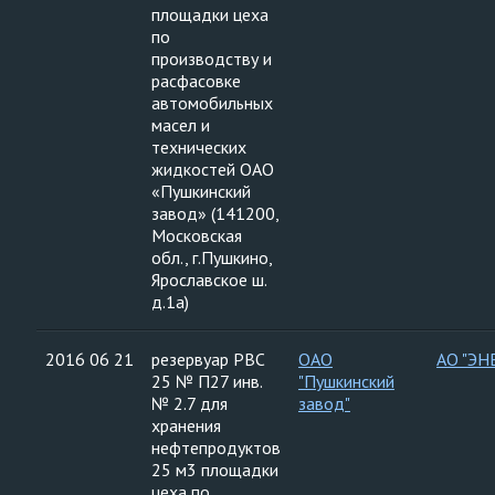
площадки цеха
по
производству и
расфасовке
автомобильных
масел и
технических
жидкостей ОАО
«Пушкинский
завод» (141200,
Московская
обл., г.Пушкино,
Ярославское ш.
д.1а)
2016 06 21
резервуар РВС
ОАО
АО "ЭН
25 № П27 инв.
"Пушкинский
№ 2.7 для
завод"
хранения
нефтепродуктов
25 м3 площадки
цеха по