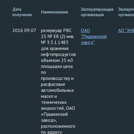
Дата
Эксплуатирующая
Эксперт
Наименование
получения
организация
организ
2016 09 07
резервуар РВС
ОАО
АО "ЭН
25 № Е8 (2) инв.
"Пушкинский
№ 3.3.1.1483
завод"
для хранения
нефтепродуктов
объемом 25 м3
площадки цеха
по
производству и
расфасовке
автомобильных
масел и
технических
жидкостей, ОАО
«Пушкинский
завод»,
расположенного
по адресу: