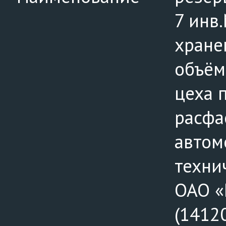
7 инв
хране
объём
цеха 
расфа
автом
техни
ОАО «
(14120