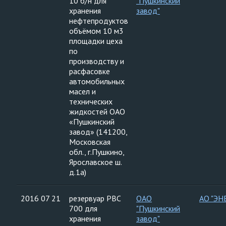
10 б/н для
"Пушкинский
хранения
завод"
нефтепродуктов
объёмом 10 м3
площадки цеха
по
производству и
расфасовке
автомобильных
масел и
технических
жидкостей ОАО
«Пушкинский
завод» (141200,
Московская
обл., г.Пушкино,
Ярославское ш.
д.1а)
2016 07 21
резервуар РВС
ОАО
АО "ЭН
700 для
"Пушкинский
хранения
завод"