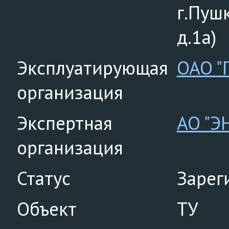
г.Пуш
д.1а)
Эксплуатирующая
ОАО "
организация
Экспертная
АО "Э
организация
Статус
Зарег
Объект
ТУ