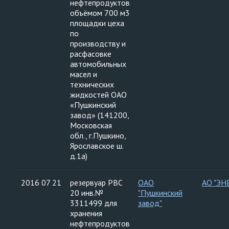
нефтепродуктов
объёмом 700 м3
площадки цеха
по
производству и
расфасовке
автомобильных
масел и
технических
жидкостей ОАО
«Пушкинский
завод» (141200,
Московская
обл., г.Пушкино,
Ярославское ш.
д.1а)
2016 07 21
резервуар РВС
ОАО
АО "ЭН
20 инв.№
"Пушкинский
3311499 для
завод"
хранения
нефтепродуктов