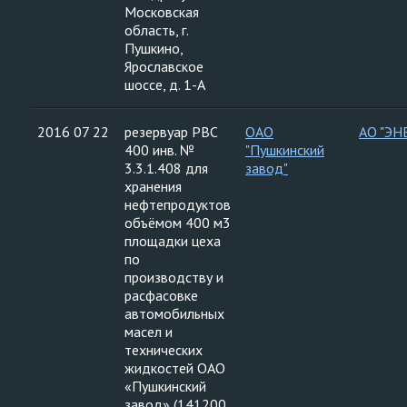
Московская
область, г.
Пушкино,
Ярославское
шоссе, д. 1-А
2016 07 22
резервуар РВС
ОАО
АО "ЭН
400 инв. №
"Пушкинский
3.3.1.408 для
завод"
хранения
нефтепродуктов
объёмом 400 м3
площадки цеха
по
производству и
расфасовке
автомобильных
масел и
технических
жидкостей ОАО
«Пушкинский
завод» (141200,