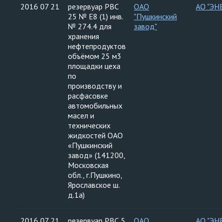
2016 07 21
резервуар РВС
ОАО
АО "ЭН
25 № Е8 (1) инв.
"Пушкинский
№ 274.4 для
завод"
хранения
нефтепродуктов
объёмом 25 м3
площадки цеха
по
производству и
расфасовке
автомобильных
масел и
технических
жидкостей ОАО
«Пушкинский
завод» (141200,
Московская
обл., г.Пушкино,
Ярославское ш.
д.1а)
2016 07 21
резервуар РВС 5
ОАО
АО "ЭН