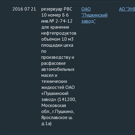
2016 07 21
резервуар РВС
ОАО
АО "ЭН
10 номер Б 6
"Пушкинский
инв.№ 2-74-12
завод"
для хранения
нефтепродуктов
объёмом 10 м3
площадки цеха
по
производству и
расфасовке
автомобильных
масел и
технических
жидкостей ОАО
«Пушкинский
завод» (141200,
Московская
обл., г.Пушкино,
Ярославское ш.
д.1а)