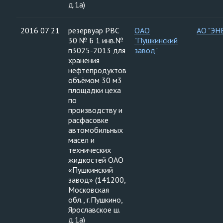
д.1а)
2016 07 21
резервуар РВС
ОАО
АО "ЭН
30 № Б 1 инв.№
"Пушкинский
п3025-2013 для
завод"
хранения
нефтепродуктов
объёмом 30 м3
площадки цеха
по
производству и
расфасовке
автомобильных
масел и
технических
жидкостей ОАО
«Пушкинский
завод» (141200,
Московская
обл., г.Пушкино,
Ярославское ш.
д.1а)