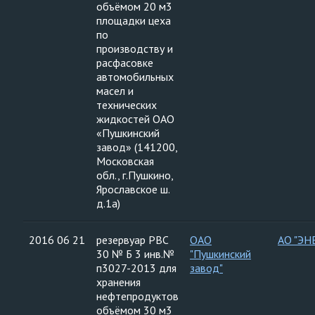
объёмом 20 м3
площадки цеха
по
производству и
расфасовке
автомобильных
масел и
технических
жидкостей ОАО
«Пушкинский
завод» (141200,
Московская
обл., г.Пушкино,
Ярославское ш.
д.1а)
2016 06 21
резервуар РВС
ОАО
АО "ЭН
30 № Б 3 инв.№
"Пушкинский
п3027-2013 для
завод"
хранения
нефтепродуктов
объёмом 30 м3