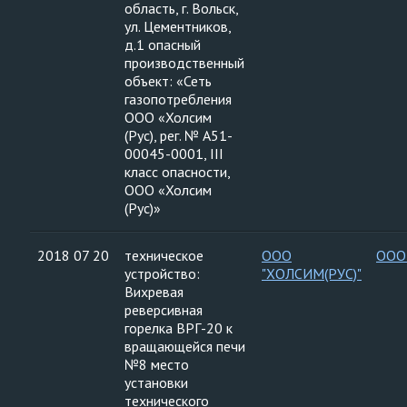
область, г. Вольск,
ул. Цементников,
д.1 опасный
производственный
объект: «Сеть
газопотребления
ООО «Холсим
(Рус), рег. № A51-
00045-0001, III
класс опасности,
ООО «Холсим
(Рус)»
2018 07 20
техническое
ООО
ООО
устройство:
"ХОЛСИМ(РУС)"
Вихревая
реверсивная
горелка ВРГ-20 к
вращающейся печи
№8 место
установки
технического