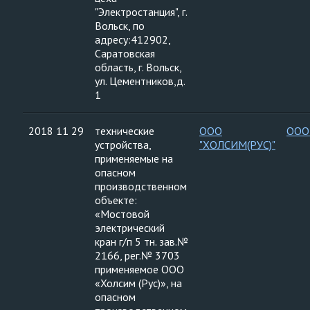
"Электростанция", г.
Вольск, по
адресу:412902,
Саратовская
область, г. Вольск,
ул. Цементников,д.
1
2018 11 29
технические
ООО
ООО
устройства,
"ХОЛСИМ(РУС)"
применяемые на
опасном
производственном
объекте:
«Мостовой
электрический
кран г/п 5 тн. зав.№
2166, рег.№ 3703
применяемое ООО
«Холсим (Рус)», на
опасном