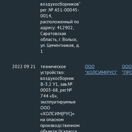
воздухосборников"
рег .№ А51-00045-
0014,
расположенный по
адресу: 412902,
Саратовская
область, г. Вольск,
ул. Цементников, д.
1
2022 09 21
техническое
ООО
ООО
устройство:
"ХОЛСИМ(РУС)"
"ПР
воздухосборник
В-3,2 У1, зав.№
0003-68, рег.№
744 «Б»,
эксплуатируемые
ООО
«ХОЛСИМ(РУС)»
на опасном
производственном
объекте IV класса