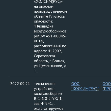
«ХОЛСИМ(РУС)»
на опасном
производственном
объекте IV класса
опасности:
"Площадка
воздухосборников"
рег .№ А51-00045-
0014,
расположенный по
адресу: 412902,
Саратовская
область, г. Вольск,
ул. Цементников, д.
1
2022 09 21
техническое
ООО
ООО
устройство:
"ХОЛСИМ(РУС)"
"ПР
воздухосборник
В-1-1,0-2-УХЛ1,
зав.№ 941, ,
эксплуатируемое