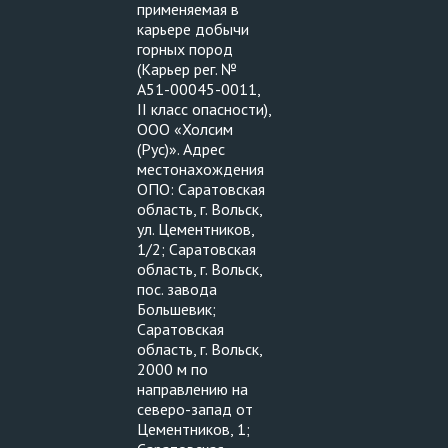
применяемая в
карьере добычи
горных пород
(Карьер рег. №
А51-00045-0011,
II класс опасности),
ООО «Холсим
(Рус)». Адрес
местонахождения
ОПО: Саратовская
область, г. Вольск,
ул. Цементников,
1/2; Саратовская
область, г. Вольск,
пос. завода
Большевик;
Саратовская
область, г. Вольск,
2000 м по
направлению на
северо-запад от
Цементников, 1;