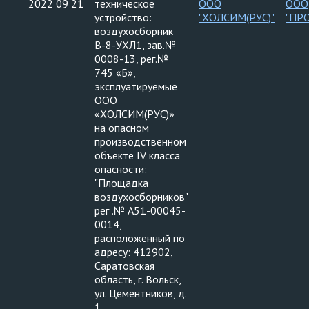
2022 09 21
техническое
ООО
ООО
устройство:
"ХОЛСИМ(РУС)"
"ПР
воздухосборник
В-8-УХЛ1, зав.№
0008-13, рег.№
745 «Б»,
эксплуатируемые
ООО
«ХОЛСИМ(РУС)»
на опасном
производственном
объекте IV класса
опасности:
"Площадка
воздухосборников"
рег .№ А51-00045-
0014,
расположенный по
адресу: 412902,
Саратовская
область, г. Вольск,
ул. Цементников, д.
1