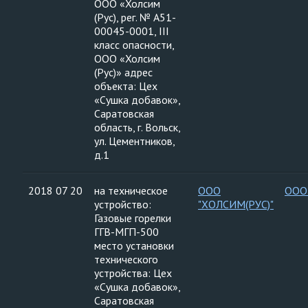
ООО «Холсим
(Рус), рег. № A51-
00045-0001, III
класс опасности,
ООО «Холсим
(Рус)» адрес
объекта: Цех
«Сушка добавок»,
Саратовская
область, г. Вольск,
ул. Цементников,
д.1
2018 07 20
на техническое
ООО
ООО
устройство:
"ХОЛСИМ(РУС)"
Газовые горелки
ГГВ-МГП-500
место установки
технического
устройства: Цех
«Сушка добавок»,
Саратовская