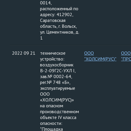
0014,
расположенный по
адресу: 412902,
Саратовская
область, г. Вольск,
ул. Цементников, д.
1
2022 09 21
техническое
ООО
ООО
устройство:
"ХОЛСИМ(РУС)"
"ПР
воздухосборник
В-2-09Г2С-УХЛ I,
зав.№ 0002-64,
рег.№ 748 «Б»,
эксплуатируемые
ООО
«ХОЛСИМ(РУС)»
на опасном
производственном
объекте IV класса
опасности:
"Площадка