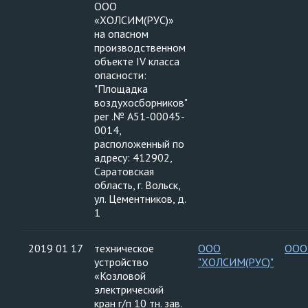
ООО
«ХОЛСИМ(РУС)»
на опасном
производственном
объекте IV класса
опасности:
"Площадка
воздухосборников"
рег .№ А51-00045-
0014,
расположенный по
адресу: 412902,
Саратовская
область, г. Вольск,
ул. Цементников, д.
1
2019 01 17
техническое
ООО
ООО
устройство
"ХОЛСИМ(РУС)"
«Козловой
электрический
кран г/п 10 тн. зав.