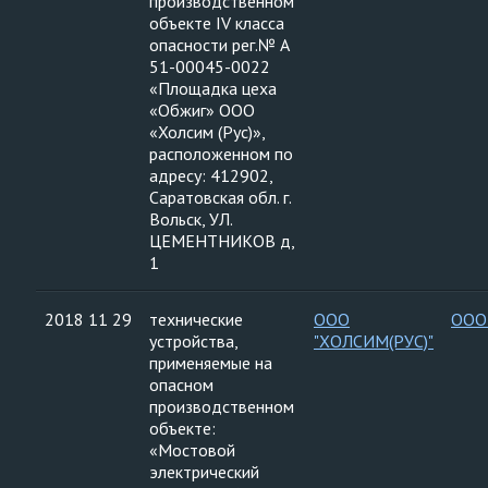
производственном
объекте IV класса
опасности рег.№ А
51-00045-0022
«Площадка цеха
«Обжиг» ООО
«Холсим (Рус)»,
расположенном по
адресу: 412902,
Саратовская обл. г.
Вольск, УЛ.
ЦЕМЕНТНИКОВ д,
1
2018 11 29
технические
ООО
ООО
устройства,
"ХОЛСИМ(РУС)"
применяемые на
опасном
производственном
объекте:
«Мостовой
электрический