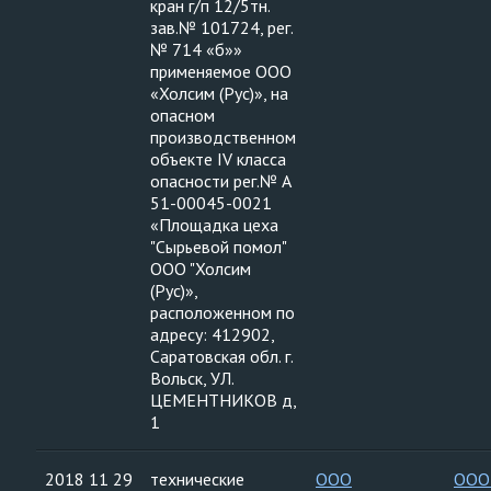
кран г/п 12/5тн.
зав.№ 101724, рег.
№ 714 «б»»
применяемое ООО
«Холсим (Рус)», на
опасном
производственном
объекте IV класса
опасности рег.№ А
51-00045-0021
«Площадка цеха
"Сырьевой помол"
ООО "Холсим
(Рус)»,
расположенном по
адресу: 412902,
Саратовская обл. г.
Вольск, УЛ.
ЦЕМЕНТНИКОВ д,
1
2018 11 29
технические
ООО
ООО