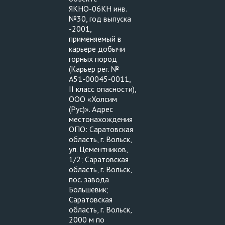
ЯКНО-06КН инв.
№30, год выпуска
-2001,
применяемый в
карьере добычи
горных пород
(Карьер рег. №
А51-00045-0011,
II класс опасности),
ООО «Холсим
(Рус)». Адрес
местонахождения
ОПО: Саратовская
область, г. Вольск,
ул. Цементников,
1/2; Саратовская
область, г. Вольск,
пос. завода
Большевик;
Саратовская
область, г. Вольск,
2000 м по