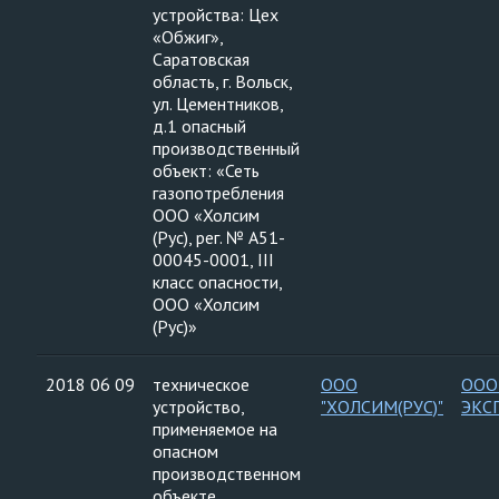
устройства: Цех
«Обжиг»,
Саратовская
область, г. Вольск,
ул. Цементников,
д.1 опасный
производственный
объект: «Сеть
газопотребления
ООО «Холсим
(Рус), рег. № A51-
00045-0001, III
класс опасности,
ООО «Холсим
(Рус)»
2018 06 09
техническое
ООО
ООО
устройство,
"ХОЛСИМ(РУС)"
ЭКС
применяемое на
опасном
производственном
объекте