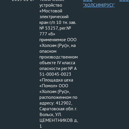
устройство
"ХОЛСИМ(РУС)"
«Мостовой
электрический
кран г/п 10 тн. зав.
№ 53257, рег.№
777 «б»
применяемое ООО
«Холсим (Рус)», на
опасном
производственном
объекте IV класса
опасности рег.№ А
51-00045-0023
«Площадка цеха
«Помол» ООО
«Холсим (Рус)»,
расположенном по
адресу: 412902,
Саратовская обл. г.
Вольск, УЛ.
ЦЕМЕНТНИКОВ д,
1