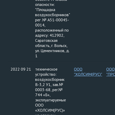
опасности:
"Площадка
воздухосборников"
рег .№ А51-00045-
0014,
расположенный по
адресу: 412902,
Саратовская
область, г. Вольск,
ул. Цементников, д.
1
2022 09 21
техническое
ООО
ООО
устройство:
"ХОЛСИМ(РУС)"
"ПР
воздухосборник
В-3,2 У1, зав.№
0003-68, рег.№
744 «Б»,
эксплуатируемые
ООО
«ХОЛСИМ(РУС)»