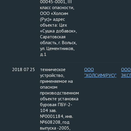
00045-0001, III
класс опасности,
ООО «Холсим
(Рус)» адрес
объекта: Цех
«Сушка добавок»,
Саратовская
область, г. Вольск,
ул. Цементников,
д.1
2018 07 25
техническое
ООО
ООО
устройство,
"ХОЛСИМ(РУС)"
ЭКС
применяемое на
опасном
производственном
объекте установка
буровая ПБУ-2-
104 зав.
№0001184, инв.
№608208, год
выпуска -2005,