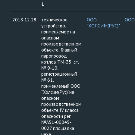
1
2018 12 28
техническое
ООО
ООО
устройство,
"ХОЛСИМ(РУС)"
применяемое на
опасном
производственном
объекте, Главный
паропровод
котлов ТМ-35, ст.
№ 9-10,
регистрационный
№ 61,
применяемый ООО
"Холсим(Рус)"на
опасном
производственном
объекте IV класса
опасности рег.
№А51-00045-
0027 площадка
цеха