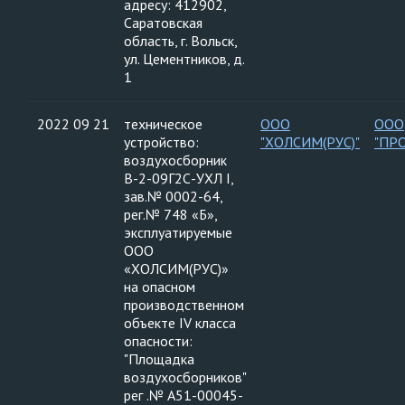
адресу: 412902,
Саратовская
область, г. Вольск,
ул. Цементников, д.
1
2022 09 21
техническое
ООО
ООО
устройство:
"ХОЛСИМ(РУС)"
"ПР
воздухосборник
В-2-09Г2С-УХЛ I,
зав.№ 0002-64,
рег.№ 748 «Б»,
эксплуатируемые
ООО
«ХОЛСИМ(РУС)»
на опасном
производственном
объекте IV класса
опасности:
"Площадка
воздухосборников"
рег .№ А51-00045-