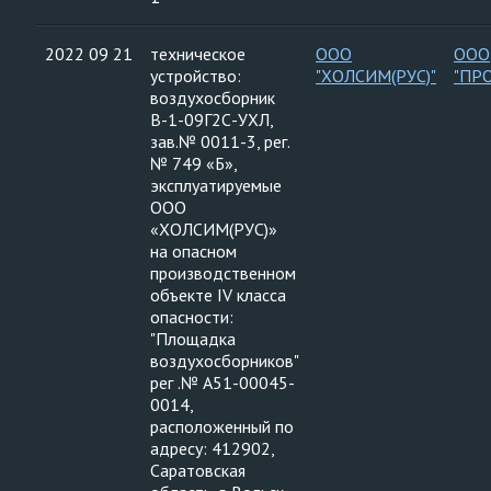
2022 09 21
техническое
ООО
ООО
устройство:
"ХОЛСИМ(РУС)"
"ПР
воздухосборник
В-1-09Г2С-УХЛ,
зав.№ 0011-3, рег.
№ 749 «Б»,
эксплуатируемые
ООО
«ХОЛСИМ(РУС)»
на опасном
производственном
объекте IV класса
опасности:
"Площадка
воздухосборников"
рег .№ А51-00045-
0014,
расположенный по
адресу: 412902,
Саратовская