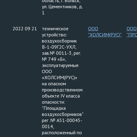
область, г. Вольск,
ул. Цементников, д.
1
2022 09 21
техническое
ООО
ООО
устройство:
"ХОЛСИМ(РУС)"
"ПР
воздухосборник
В-1-09Г2С-УХЛ,
зав.№ 0011-3, рег.
№ 749 «Б»,
эксплуатируемые
ООО
«ХОЛСИМ(РУС)»
на опасном
производственном
объекте IV класса
опасности:
"Площадка
воздухосборников"
рег .№ А51-00045-
0014,
расположенный по