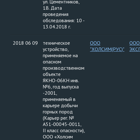
ул. Цементников,
1В. Дата
проведения
обследования: 10 -
13.04.2018 г.
2018 06 09
техническое
ООО
ООО
устройство,
"ХОЛСИМ(РУС)"
ЭКС
применяемое на
опасном
производственном
объекте
ЯКНО-06КН инв.
№6, год выпуска
-2001,
применяемый в
карьере добычи
горных пород
(Карьер рег. №
А51-00045-0011,
II класс опасности),
ООО «Холсим