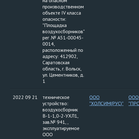
на опасном
производственном
объекте IV класса
опасности:
"Площадка
воздухосборников"
рег .№ А51-00045-
0014,
расположенный по
адресу: 412902,
Саратовская
область, г. Вольск,
ул. Цементников, д.
1
2022 09 21
техническое
ООО
ООО
устройство:
"ХОЛСИМ(РУС)"
"ПР
воздухосборник
В-1-1,0-2-УХЛ1,
зав.№ 941, ,
эксплуатируемое
ООО