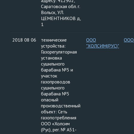
адресу: 412902,
Саратовская обл. г.
Вольск, УЛ.
ЦЕМЕНТНИКОВ д,
1
2018 08 06
технические
ООО
ООО
устройства:
"ХОЛСИМ(РУС)"
Газорегуляторная
установка
сушильного
барабана №5 и
участок
газопроводов
сушильного
барабана №5
опасный
производственный
объект: Сеть
газопотребления
ООО «Холсим
(Рус), рег. № A51-