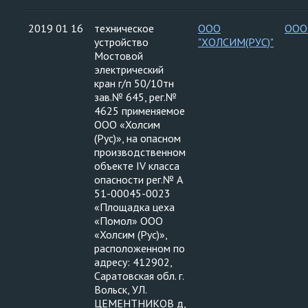
2019 01 16
техническое
ООО
ООО
устройство
"ХОЛСИМ(РУС)"
Мостовой
электрический
кран г/п 50/10тн
зав.№ 645, рег.№
4625 применяемое
ООО «Холсим
(Рус)», на опасном
производственном
объекте IV класса
опасности рег.№ А
51-00045-0023
«Площадка цеха
«Помол» ООО
«Холсим (Рус)»,
расположенном по
адресу: 412902,
Саратовская обл. г.
Вольск, УЛ.
ЦЕМЕНТНИКОВ д,