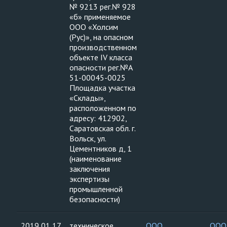
№ 9213 рег.№ 928
«б» применяемое
ООО «Холсим
(Рус)», на опасном
производственном
объекте IV класса
опасности рег.№А
51-00045-0025
Площадка участка
«Склады»,
расположенном по
адресу: 412902,
Саратовская обл. г.
Вольск, ул.
Цементников д, 1
(наименование
заключения
экспертизы
промышленной
безопасности)
2019 01 17
техническое
ООО
ООО