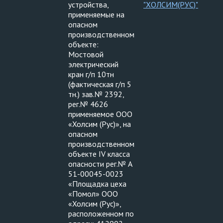
устройства,
"ХОЛСИМ(РУС)"
применяемые на
опасном
производственном
объекте:
Мостовой
электрический
кран г/п 10тн
(фактическая г/п 5
тн.) зав.№ 2392,
рег.№ 4626
применяемое ООО
«Холсим (Рус)», на
опасном
производственном
объекте IV класса
опасности рег.№ А
51-00045-0023
«Площадка цеха
«Помол» ООО
«Холсим (Рус)»,
расположенном по