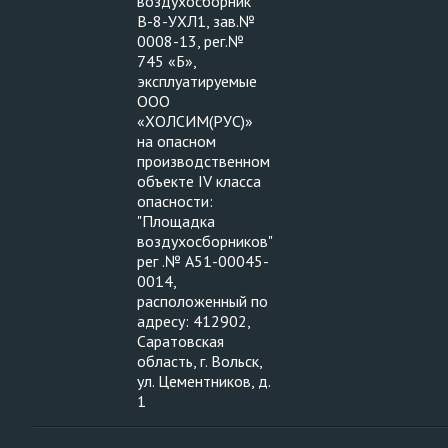
воздухосборник
В-8-УХЛ1, зав.№
0008-13, рег.№
745 «Б»,
эксплуатируемые
ООО
«ХОЛСИМ(РУС)»
на опасном
производственном
объекте IV класса
опасности:
"Площадка
воздухосборников"
рег .№ А51-00045-
0014,
расположенный по
адресу: 412902,
Саратовская
область, г. Вольск,
ул. Цементников, д.
1