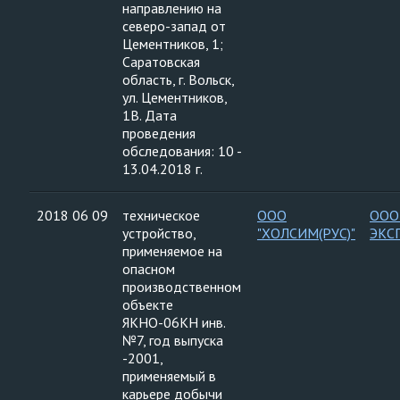
направлению на
северо-запад от
Цементников, 1;
Саратовская
область, г. Вольск,
ул. Цементников,
1В. Дата
проведения
обследования: 10 -
13.04.2018 г.
2018 06 09
техническое
ООО
ООО
устройство,
"ХОЛСИМ(РУС)"
ЭКС
применяемое на
опасном
производственном
объекте
ЯКНО-06КН инв.
№7, год выпуска
-2001,
применяемый в
карьере добычи