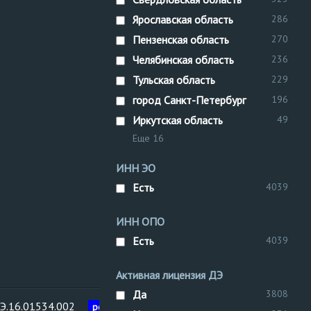
Ярославская область
286
Пензенская область
270
Челябинская область
236
Тульская область
229
город Санкт-Петербург
196
Иркутская область
49
Еще 16
ИНН ЭО
Есть
4039
ИНН ОПО
Есть
4039
Активная лицензия ДЭ
Да
3808
Э.16.01534.002
Межреги
рег. №
Воздухосборник