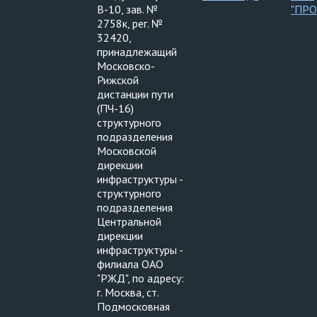
В-10, зав. №
"ПР
2758к, рег. №
32420,
принадлежащий
Московско-
Рижской
дистанции пути
(ПЧ-16)
структурного
подразделения
Московской
дирекции
инфраструктуры -
структурного
подразделения
Центральной
дирекции
инфраструктуры -
филиала ОАО
"РЖД", по адресу:
г. Москва, ст.
Подмосковная