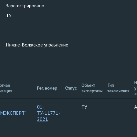
Зарегистрировано
ТУ
Нижне-Волжское управление
Н
ртная
Объект
Тип
Рег. номер
Статус
у
изация
экспертизы
заключения
э
01-
ТУ
А
ОМЭКСПЕРТ"
ТУ-11771-
2021