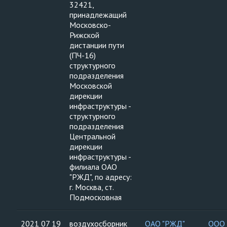
32421,
принадлежащий
Московско-
Рижской
дистанции пути
(ПЧ-16)
структурного
подразделения
Московской
дирекции
инфраструктуры -
структурного
подразделения
Центральной
дирекции
инфраструктуры -
филиала ОАО
"РЖД", по адресу:
г. Москва, ст.
Подмосковная
2021 07 19
воздухосборник
ОАО "РЖД"
ООО