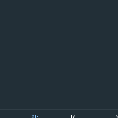
01-
ТУ
А