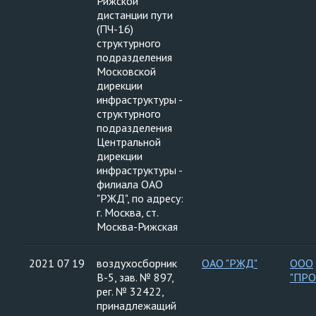
Рижской
дистанции пути
(ПЧ-16)
структурного
подразделения
Московской
дирекции
инфраструктуры -
структурного
подразделения
Центральной
дирекции
инфраструктуры -
филиала ОАО
"РЖД", по адресу:
г. Москва, ст.
Москва-Рижская
2021 07 19
воздухосборник
ОАО "РЖД"
ООО
В-5, зав. № 897,
"ПР
рег. № 32422,
принадлежащий