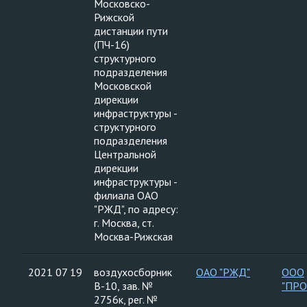
Московско-
Рижской
дистанции пути
(ПЧ-16)
структурного
подразделения
Московской
дирекции
инфраструктуры -
структурного
подразделения
Центральной
дирекции
инфраструктуры -
филиала ОАО
"РЖД", по адресу:
г. Москва, ст.
Москва-Рижская
2021 07 19
воздухосборник
ОАО "РЖД"
ООО
В-10, зав. №
"ПР
2756к, рег. №