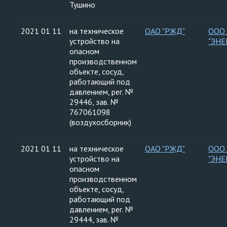
Тушино
2021 01 11
на техническое
ОАО "РЖД"
ООО
устройство на
"ЭНЕ
опасном
производственном
объекте, сосуд,
работающий под
давлением, рег. №
29446, зав. №
767061098
(воздухосборник)
2021 01 11
на техническое
ОАО "РЖД"
ООО
устройство на
"ЭНЕ
опасном
производственном
объекте, сосуд,
работающий под
давлением, рег. №
29444, зав. №