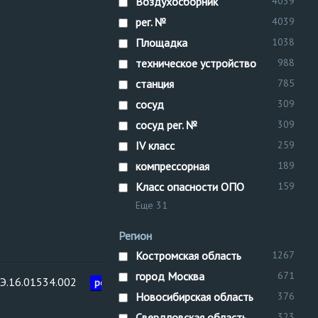
Воздухосборник
4039
рег. №
4039
Площадка
1038
техническое устройство
988
станция
785
сосуд
309
сосуд рег. №
309
IV класс
259
компрессорная
189
Класс опасности ОПО
159
Еще 31
Регион
Костромская область
1267
город Москва
671
Э.16.01534.002
Межреги
рег. №
Воздухосборник
управлен
Новосибирская область
376
Свердловская область
323