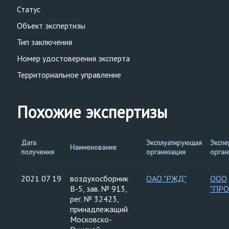
Статус
Объект экспертизы
Тип заключения
Номер удостоверения эксперта
Территориальное управление
Похожие экспертизы
Дата
Эксплуатирующая
Экспе
Наименование
получения
организация
орган
2021 07 19
воздухосборник
ОАО "РЖД"
ООО
В-5, зав. № 913,
"ПР
рег. № 32423,
принадлежащий
Московско-