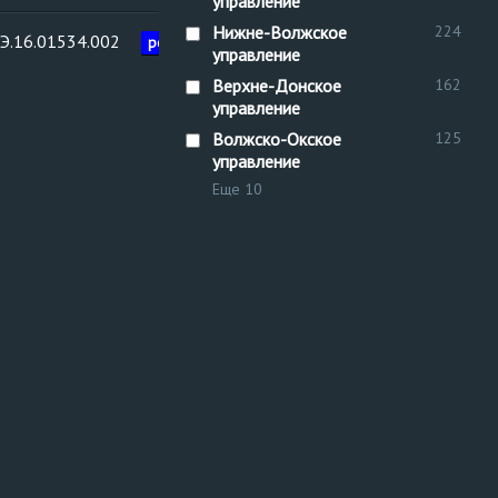
управление
Нижне-Волжское
224
Э.16.01534.002
Межреги
рег. №
Воздухосборник
управление
управлен
Верхне-Донское
162
управление
Волжско-Окское
125
управление
Еще 10