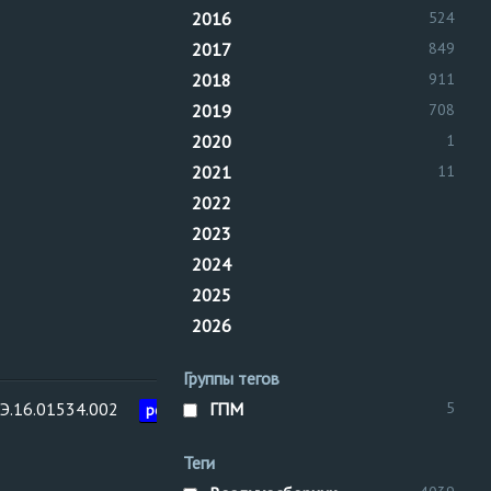
2016
524
2017
849
2018
911
2019
708
2020
1
2021
11
2022
2023
2024
2025
2026
Группы тегов
Э.16.01534.002
ГПМ
Межреги
5
рег. №
Воздухосборник
управлен
Теги