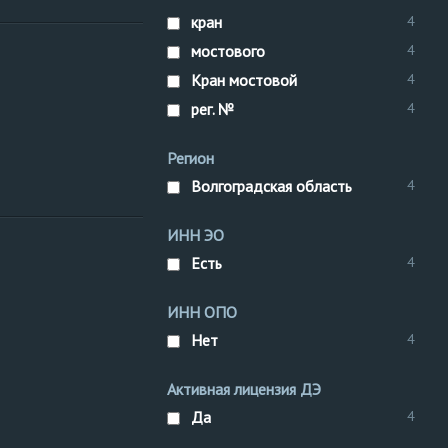
кран
4
Нижне-
мостового
Кран мостовой
4
Волжское
кран
кран
Кран мостовой
4
управление
мостового
рег. №
4
рег. №
Регион
Волгоградская область
4
ИНН ЭО
Есть
4
ИНН ОПО
Нет
4
Активная лицензия ДЭ
Да
4