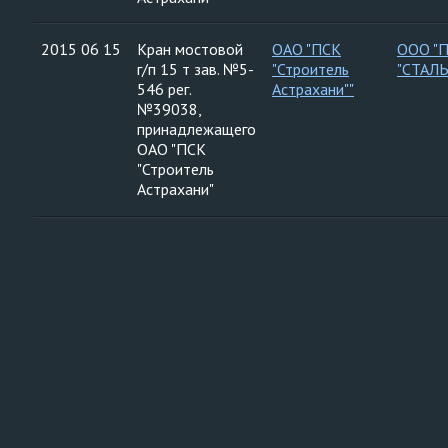
2015 06 15
Кран мостовой
ОАО "ПСК
ООО "
г/п 15 т зав. №5-
"Строитель
"СТАЛ
546 рег.
Астрахани""
№39038,
принадлежащего
ОАО "ПСК
"Строитель
Астрахани"