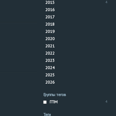
2015
4
2016
2017
2018
Нижне-
Кран мостовой
2019
Волжское
кран
кран
2020
управление
мостового
2021
рег. №
2022
2023
2024
2025
Нижне-
Кран мостовой
2026
Волжское
кран
кран
управление
мостового
Группы тегов
рег. №
ГПМ
4
Теги