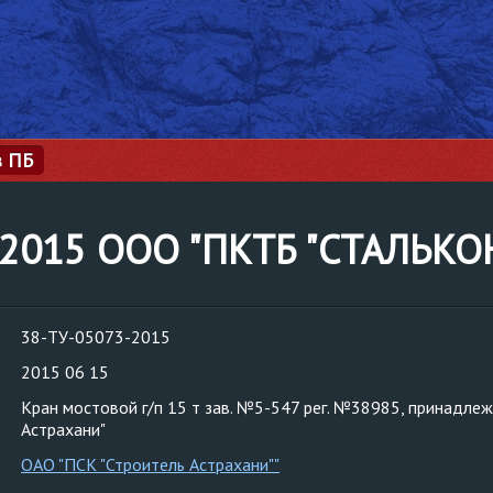
з ПБ
3-2015 ООО "ПКТБ "СТАЛЬК
38-ТУ-05073-2015
2015 06 15
Кран мостовой г/п 15 т зав. №5-547 рег. №38985, принадле
Астрахани"
ОАО "ПСК "Строитель Астрахани""