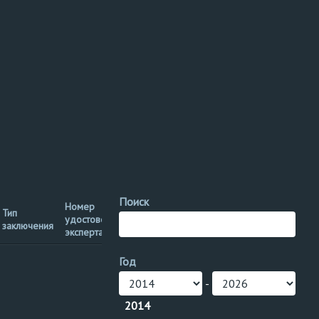
Поиск
Номер
Тип
Территориальное
удостоверения
Теги
заключения
управление
эксперта
Год
Нижне-
Кран мостовой
Волжское
кран
кран
-
управление
мостового
2014
рег. №