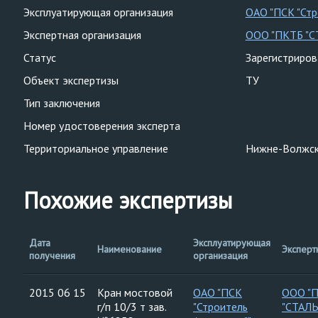
Эксплуатирующая организация
ОАО "ПСК "Стр
Экспертная организация
ООО "ПКТБ "
Статус
Зарегистриро
Объект экспертизы
ТУ
Тип заключения
Номер удостоверения эксперта
Территориальное управление
Нижне-Волжск
Похожие экспертизы
Дата
Эксплуатирующая
Наименование
Эксперт
получения
организация
2015 06 15
Кран мостовой
ОАО "ПСК
ООО "
г/п 10/3 т зав.
"Строитель
"СТАЛ