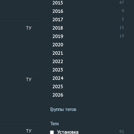
2015
47
2016
9
2017
3
ТУ
2018
13
К
I
2019
19
к
2020
П
2021
2022
2023
2024
ТУ
К
2025
I
к
2026
П
Группы тегов
Теги
ТУ
К
Установка
91