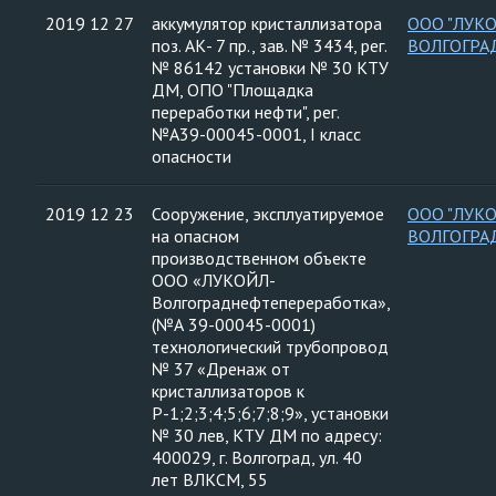
2019 12 27
аккумулятор кристаллизатора
ООО "ЛУК
поз. АК- 7 пр., зав. № 3434, рег.
ВОЛГОГРА
№ 86142 установки № 30 КТУ
ДМ, ОПО "Площадка
переработки нефти", рег.
№А39-00045-0001, I класс
опасности
2019 12 23
Сооружение, эксплуатируемое
ООО "ЛУК
на опасном
ВОЛГОГРА
производственном объекте
ООО «ЛУКОЙЛ-
Волгограднефтепереработка»,
(№А 39-00045-0001)
технологический трубопровод
№ 37 «Дренаж от
кристаллизаторов к
Р-1;2;3;4;5;6;7;8;9», установки
№ 30 лев, КТУ ДМ по адресу:
400029, г. Волгоград, ул. 40
лет ВЛКСМ, 55