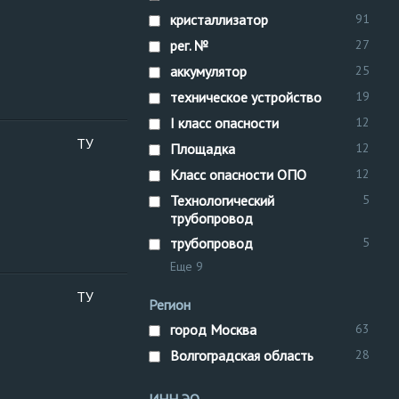
I
кристаллизатор
91
к
рег. №
27
П
аккумулятор
25
техническое устройство
19
I класс опасности
12
ТУ
К
Площадка
12
I
Класс опасности ОПО
12
к
Технологический
5
П
трубопровод
трубопровод
5
Еще 9
ТУ
К
Регион
I
город Москва
63
к
Волгоградская область
28
П