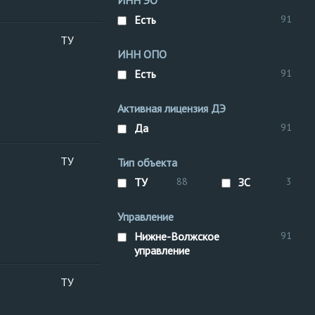
ИНН ЭО
Есть
91
ТУ
К
ИНН ОПО
I
к
Есть
91
П
Активная лицензия ДЭ
Да
91
ТУ
Тип объекта
К
I
ТУ
88
ЗС
3
к
П
Управление
Нижне-Волжское
91
управление
ТУ
К
I
к