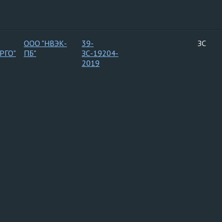
ООО "НВЭК-
39-
ЗС
РГО"
ПБ"
ЗС-19204-
2019