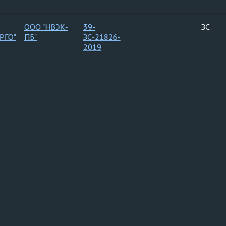
ООО "НВЭК-
39-
ЗС
РГО"
ПБ"
ЗС-21826-
2019