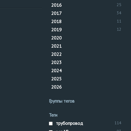
2016
25
2017
34
технологический труб
2018
11
трубопровод пара
трубопровод
трубоп
2019
12
Класс опасности ОПО
2020
III класс опасности
ре
2021
теплосеть
2022
Технологический труб
Технологический труб
2023
ликвидация
2024
на здания и сооружени
2025
сооружения
технолог
2026
здание
Группы тегов
Теги
трубопровод
114