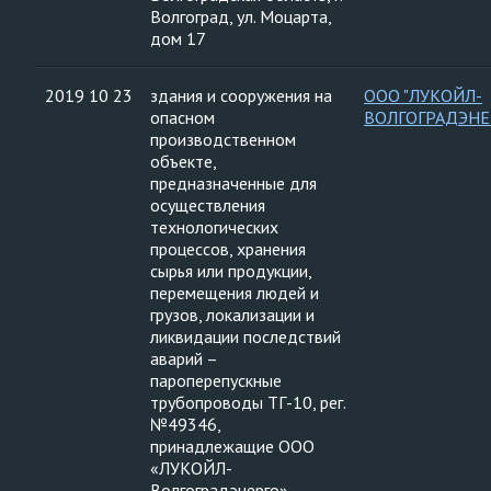
Волгоград, ул. Моцарта,
дом 17
2019 10 23
здания и сооружения на
ООО "ЛУКОЙЛ-
опасном
ВОЛГОГРАДЭНЕ
производственном
объекте,
предназначенные для
осуществления
технологических
процессов, хранения
сырья или продукции,
перемещения людей и
грузов, локализации и
ликвидации последствий
аварий –
пароперепускные
трубопроводы ТГ-10, рег.
№49346,
принадлежащие ООО
«ЛУКОЙЛ-
Волгоградэнерго»