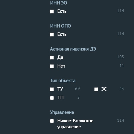
ИНН ЭО
III класс опасности
ре
Корпус
Есть
114
Технологический труб
Технологический труб
ИНН ОПО
ликвидация
Есть
114
на здания и сооружени
сооружения
Площадк
Активная лицензия ДЭ
технологических
рег.
здание
Пароперепуск
Да
103
Нет
11
Тип объекта
ТУ
69
ЗС
43
ТП
2
Управление
Нижне-Волжское
114
управление