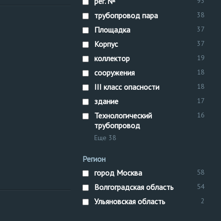
рег. №
93
трубопровод пара
38
технологический труб
Площадка
37
трубопровод
трубоп
рег. №
Корпус
37
Технологический труб
коллектор
19
Технологический труб
сооружения
18
ликвидация
на здания и сооружени
III класс опасности
18
сооружения
технолог
здание
17
котлов
рег. №
здани
Технологический
16
трубопровод
Еще 38
Регион
город Москва
58
Волгоградская область
54
Ульяновская область
2
технологический труб
трубопровод
трубоп