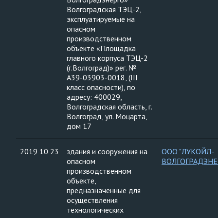
Волгоградская ТЭЦ-2,
эксплуатируемые на
опасном
производственном
объекте «Площадка
главного корпуса ТЭЦ-2
(г.Волгоград)» рег. №
А39-03903-0018, (III
класс опасности), по
адресу: 400029,
Волгоградская область, г.
Волгоград, ул. Моцарта,
дом 17
2019 10 23
здания и сооружения на
ООО "ЛУКОЙЛ-
опасном
ВОЛГОГРАДЭНЕ
производственном
объекте,
предназначенные для
осуществления
технологических