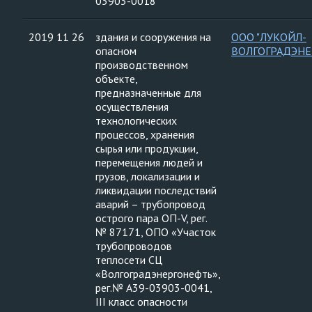
03903-0018
2019 11 26
здания и сооружения на
ООО "ЛУКОЙЛ-
опасном
ВОЛГОГРАДЭНЕ
производственном
объекте,
предназначенные для
осуществления
технологических
процессов, хранения
сырья или продукции,
перемещения людей и
грузов, локализации и
ликвидации последствий
аварий – трубопровод
острого пара ОП-V, рег.
№ 87171, ОПО «Участок
трубопроводов
теплосети СЦ
«Волгоградэнергонефть»,
рег.№ А39-03903-0041,
III класс опасности