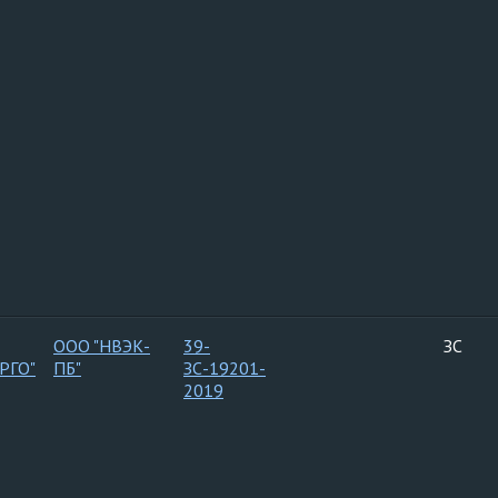
ООО "НВЭК-
39-
ЗС
РГО"
ПБ"
ЗС-19201-
2019