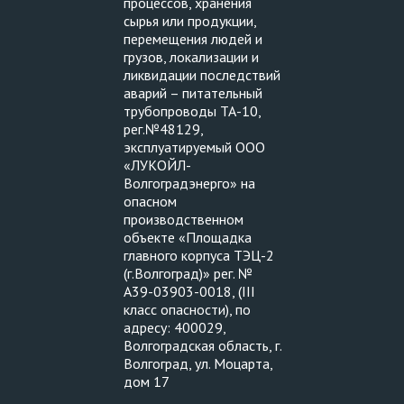
процессов, хранения
сырья или продукции,
перемещения людей и
грузов, локализации и
ликвидации последствий
аварий – питательный
трубопроводы ТА-10,
рег.№48129,
эксплуатируемый ООО
«ЛУКОЙЛ-
Волгоградэнерго» на
опасном
производственном
объекте «Площадка
главного корпуса ТЭЦ-2
(г.Волгоград)» рег. №
А39-03903-0018, (III
класс опасности), по
адресу: 400029,
Волгоградская область, г.
Волгоград, ул. Моцарта,
дом 17