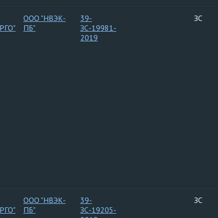
ООО "НВЭК-
39-
ЗС
РГО"
ПБ"
ЗС-19981-
2019
ООО "НВЭК-
39-
ЗС
РГО"
ПБ"
ЗС-19205-