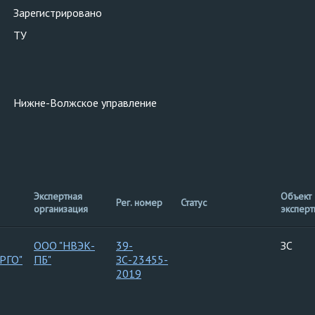
Зарегистрировано
ТУ
Нижне-Волжское управление
Экспертная
Объект
Рег. номер
Статус
организация
эксперт
ООО "НВЭК-
39-
ЗС
РГО"
ПБ"
ЗС-23455-
2019