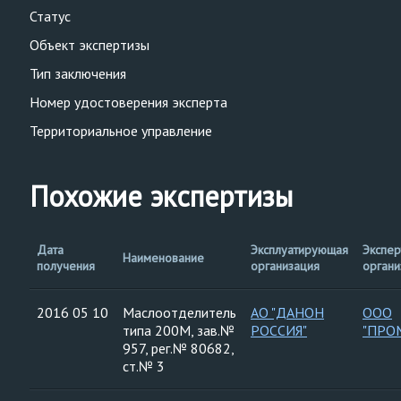
Статус
Объект экспертизы
Тип заключения
Номер удостоверения эксперта
Территориальное управление
Похожие экспертизы
Дата
Эксплуатирующая
Экспер
Наименование
получения
организация
органи
2016 05 10
Маслоотделитель
АО "ДАНОН
ООО
типа 200М, зав.№
РОССИЯ"
"ПРО
957, рег.№ 80682,
ст.№ 3