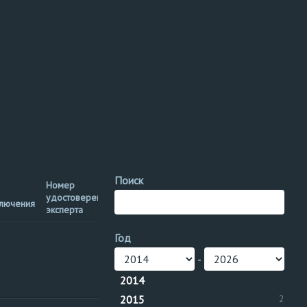
Поиск
Номер
Территориальное
удостоверения
Теги
ключения
управление
эксперта
Год
Нижне-
рег. №
рег. №
Волжское
Маслоотделитель
-
управление
2014
2015
2