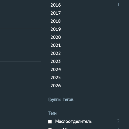
Нижне-
рег. №
2016
1
Волжское
Маслоотделитель
2017
управление
2018
2019
Нижне-
рег. №
2020
Волжское
Маслоотделитель
2021
управление
2022
2023
2024
2025
2026
Группы тегов
Теги
Маслоотделитель
3