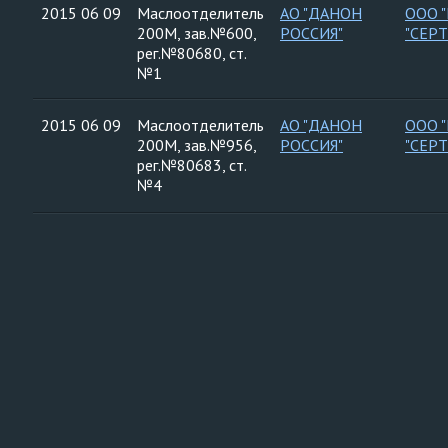
2015 06 09
Маслоотделитель
АО "ДАНОН
ООО 
200М, зав.№600,
РОССИЯ"
"СЕР
рег.№80680, ст.
№1
2015 06 09
Маслоотделитель
АО "ДАНОН
ООО 
200М, зав.№956,
РОССИЯ"
"СЕР
рег.№80683, ст.
№4