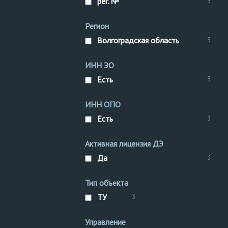
рег. №
3
Регион
Волгоградская область
3
ИНН ЭО
Есть
3
ИНН ОПО
Есть
3
Активная лицензия ДЭ
Да
3
Тип объекта
ТУ
3
Управление