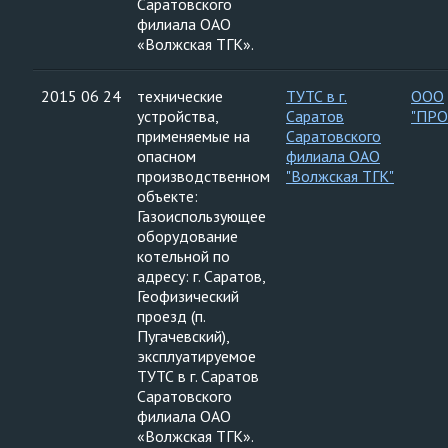
Саратовского
филиала ОАО
«Волжская ТГК».
2015 06 24
технические
ТУТС в г.
ООО
устройства,
Саратов
"ПР
применяемые на
Саратовского
опасном
филиала ОАО
производственном
"Волжская ТГК"
объекте:
Газоиспользующее
оборудование
котельной по
адресу: г. Саратов,
Геофизический
проезд (п.
Пугачевский),
эксплуатируемое
ТУТС в г. Саратов
Саратовского
филиала ОАО
«Волжская ТГК».