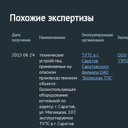
Похожие экспертизы
Дата
Эксплуатирующая
Наименование
Экспе
получения
организация
2015 06 24
технические
ТУТС в г.
ООО
устройства,
Саратов
"ПР
применяемые на
Саратовского
опасном
филиала ОАО
производственном
"Волжская ТГК"
объекте:
Газоиспользующее
оборудование
котельной по
адресу: г. Саратов,
ул. Мясницкая, 107,
эксплуатируемое
ТУТС в г. Саратов