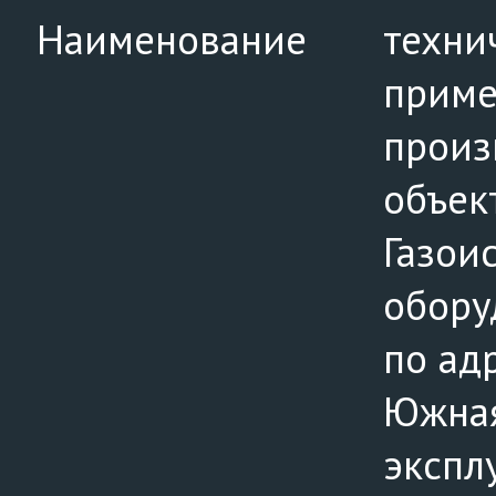
Наименование
техни
приме
произ
объект
Газои
обору
по адр
Южная
экспл