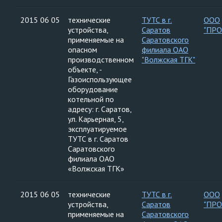
2015 06 05
технические
ТУТС в г.
ООО
устройства,
Саратов
"ПР
применяемые на
Саратовского
опасном
филиала ОАО
производственном
"Волжская ТГК"
объекте, -
Газоиспользующее
оборудование
котельной по
адресу: г. Саратов,
ул. Карьерная, 5,
эксплуатируемое
ТУТС в г. Саратов
Саратовского
филиала ОАО
«Волжская ТГК»
2015 06 05
технические
ТУТС в г.
ООО
устройства,
Саратов
"ПР
применяемые на
Саратовского