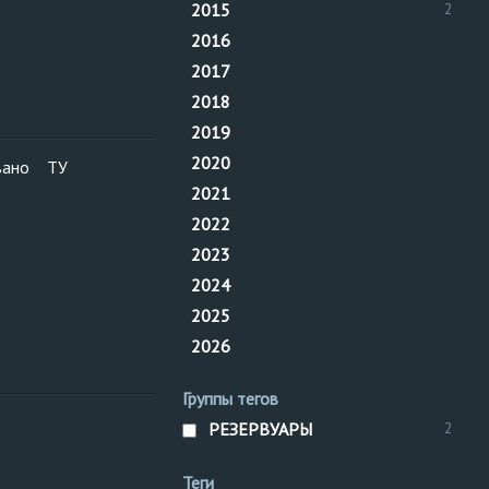
2015
2
2016
2017
2018
2019
2020
вано
ТУ
резервуар горизо
2021
Резервуар
резер
техническое устро
2022
стальные
2023
2024
2025
2026
Группы тегов
РЕЗЕРВУАРЫ
2
Теги