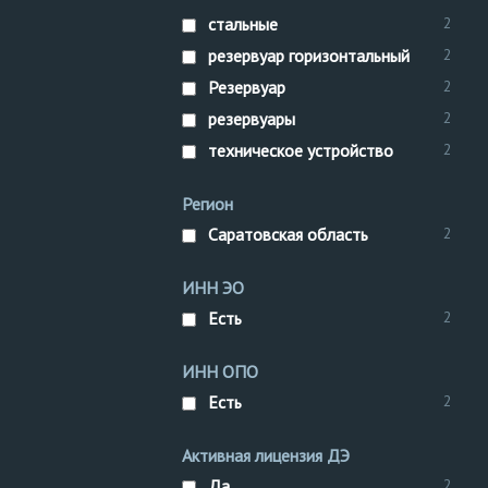
стальные
2
резервуар горизонтальный
2
Резервуар
2
резервуары
2
техническое устройство
2
Регион
Саратовская область
2
ИНН ЭО
Есть
2
ИНН ОПО
Есть
2
Активная лицензия ДЭ
Да
2