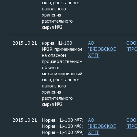
склад бестарного
напольного
хранения
растительного
сырья №2
2015 10 21
нория НЦ-100
АО
ООО
№29, применяемое
"ВЯЗОВСКОЕ
"ПР
на опасном
ХПП"
производственном
объекте
механизированный
склад бестарного
напольного
хранения
растительного
сырья №2
2015 10 21
Нория НЦ-100 №7;
АО
ООО
Нория НЦ-100 №8;
"ВЯЗОВСКОЕ
"ПР
Нория НЦ-100 №9,
ХПП"