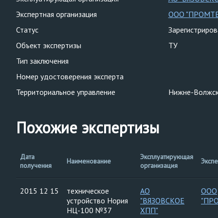
Экспертная организация
ООО "ПРОМТ
Статус
Зарегистриро
Объект экспертизы
ТУ
Тип заключения
Номер удостоверения эксперта
Территориальное управление
Нижне-Волжск
Похожие экспертизы
Дата
Эксплуатирующая
Наименование
Экспе
получения
организация
2015 12 15
техническое
АО
ООО
устройство Нория
"ВЯЗОВСКОЕ
"ПР
НЦ-100 №37
ХПП"