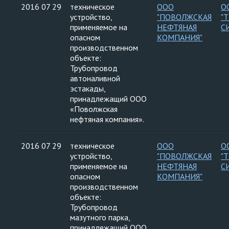
2016 07 29
техническое
ООО
О
устройство,
"ПОВОЛЖСКАЯ
"
применяемое на
НЕФТЯНАЯ
С
опасном
КОМПАНИЯ"
производственном
объекте:
Трубопровод
автоналивной
эстакады,
принадлежащий ООО
«Поволжская
нефтяная компания».
2016 07 29
техническое
ООО
О
устройство,
"ПОВОЛЖСКАЯ
"
применяемое на
НЕФТЯНАЯ
С
опасном
КОМПАНИЯ"
производственном
объекте:
Трубопровод
мазутного парка,
принадлежащий ООО