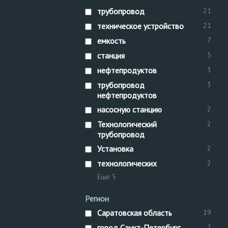
трубопровод
21
техническое устройство
21
технологический трубопровод
емкость
7
Площадка
станция
5
техническое устройство
Технологический трубопровод
нефтепродуктов
3
Установка
технологических
трубопровод
3
рег. №
трубопровод
нефтепродуктов
трубопровод
насосную станцию
2
Технологический
2
трубопровод
Установка
2
технологических
2
Еще 5
Регион
Саратовская область
19
город Санкт-Петербург
2