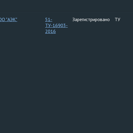
ОО "АЭК"
51-
Зарегистрировано
ТУ
ТУ-16903-
2016