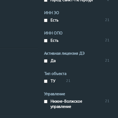
ИНН ЭО
Есть
21
ИНН ОПО
Есть
21
Активная лицензия ДЭ
факельных
Да
21
техническое устройство
трубопровод
трубопровод
Тип объекта
ТУ
21
Управление
Нижне-Волжское
21
управление