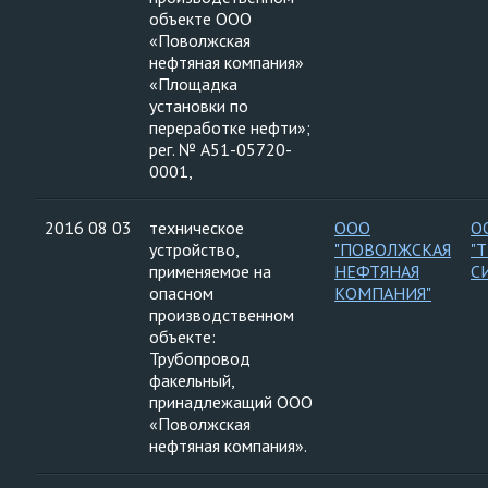
объекте ООО
«Поволжская
нефтяная компания»
«Площадка
установки по
переработке нефти»;
рег. № А51-05720-
0001,
2016 08 03
техническое
ООО
О
устройство,
"ПОВОЛЖСКАЯ
"
применяемое на
НЕФТЯНАЯ
С
опасном
КОМПАНИЯ"
производственном
объекте:
Трубопровод
факельный,
принадлежащий ООО
«Поволжская
нефтяная компания».