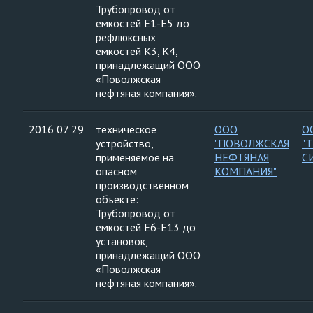
Трубопровод от
емкостей Е1-Е5 до
рефлюксных
емкостей К3, К4,
принадлежащий ООО
«Поволжская
нефтяная компания».
2016 07 29
техническое
ООО
О
устройство,
"ПОВОЛЖСКАЯ
"
применяемое на
НЕФТЯНАЯ
С
опасном
КОМПАНИЯ"
производственном
объекте:
Трубопровод от
емкостей Е6-Е13 до
установок,
принадлежащий ООО
«Поволжская
нефтяная компания».