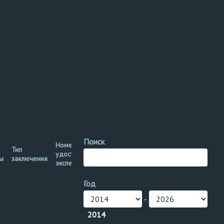
Поиск
Номер
Тип
удостоверения
Теги
зы
заключения
эксперта
Год
технологический трубопровод
Площадка
-
техническое устройство
2014
Технологический трубопровод