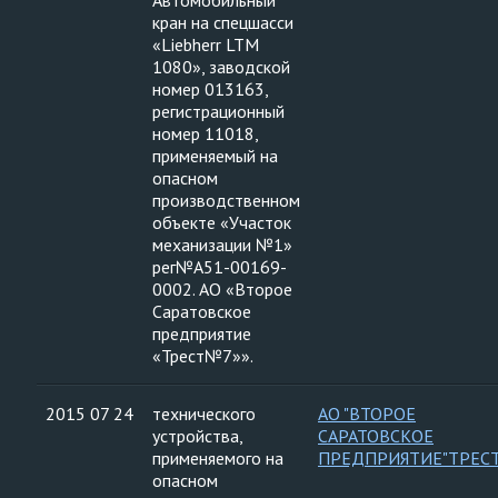
Автомобильный
кран на спецшасси
«Liebherr LTМ
1080», заводской
номер 013163,
регистрационный
номер 11018,
применяемый на
опасном
производственном
объекте «Участок
механизации №1»
рег№А51-00169-
0002. АО «Второе
Саратовское
предприятие
«Трест№7»».
2015 07 24
технического
АО "ВТОРОЕ
устройства,
САРАТОВСКОЕ
применяемого на
ПРЕДПРИЯТИЕ"ТРЕС
опасном