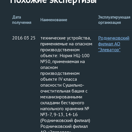
Дата
Эксплуатирующая
Наименование
получения
организация
2016 03 25
технические устройства,
Родничковский
применяемые на опасном
филиал АО
производственном
"Элеватор"
объекте: Нория НЦ-100
№50, применяемая на
опасном
производственном
объекте IV класса
опасности Сушильно-
очистительная башня с
механизированными
складами бестарного
напольного хранения №
№3-7, 9-13, 14-16
(Родничковский филиал)
Родничковский филиал