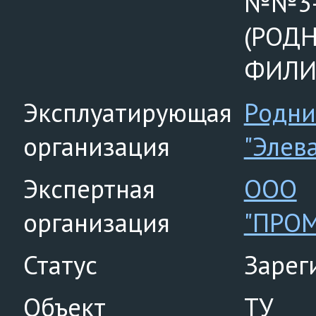
№№3-7
(РОД
ФИЛИ
Эксплуатирующая
Родни
организация
"Элев
Экспертная
ООО
организация
"ПРО
Статус
Зарег
Объект
ТУ