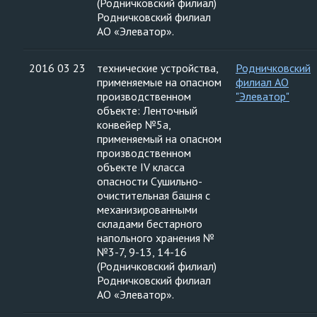
(Родничковский филиал)
Родничковский филиал
АО «Элеватор».
2016 03 23
технические устройства,
Родничковский
применяемые на опасном
филиал АО
производственном
"Элеватор"
объекте: Ленточный
конвейер №5а,
применяемый на опасном
производственном
объекте IV класса
опасности Сушильно-
очистительная башня с
механизированными
складами бестарного
напольного хранения №
№3-7, 9-13, 14-16
(Родничковский филиал)
Родничковский филиал
АО «Элеватор».