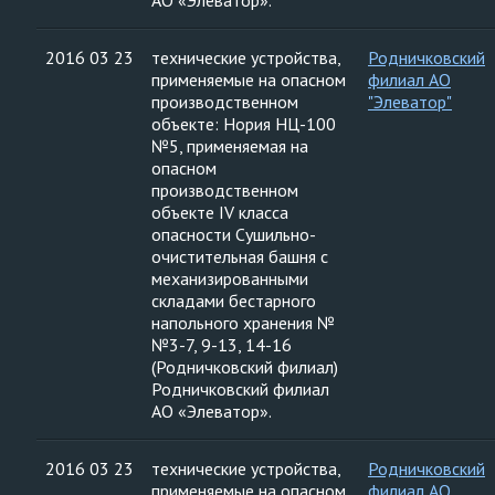
АО «Элеватор».
2016 03 23
технические устройства,
Родничковский
применяемые на опасном
филиал АО
производственном
"Элеватор"
объекте: Нория НЦ-100
№5, применяемая на
опасном
производственном
объекте IV класса
опасности Сушильно-
очистительная башня с
механизированными
складами бестарного
напольного хранения №
№3-7, 9-13, 14-16
(Родничковский филиал)
Родничковский филиал
АО «Элеватор».
2016 03 23
технические устройства,
Родничковский
применяемые на опасном
филиал АО