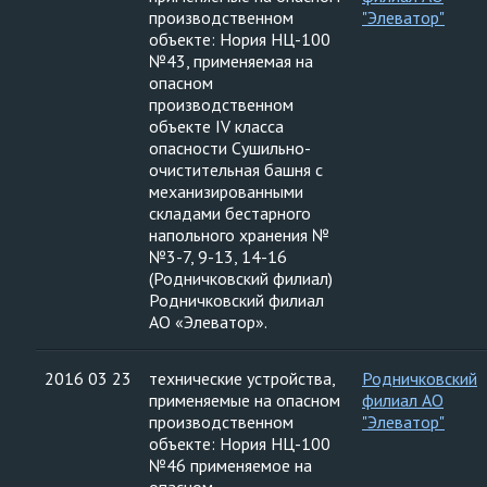
производственном
"Элеватор"
объекте: Нория НЦ-100
№43, применяемая на
опасном
производственном
объекте IV класса
опасности Сушильно-
очистительная башня с
механизированными
складами бестарного
напольного хранения №
№3-7, 9-13, 14-16
(Родничковский филиал)
Родничковский филиал
АО «Элеватор».
2016 03 23
технические устройства,
Родничковский
применяемые на опасном
филиал АО
производственном
"Элеватор"
объекте: Нория НЦ-100
№46 применяемое на